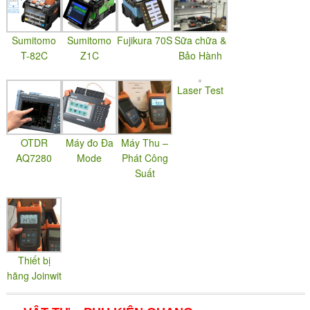
Sumitomo
Sumitomo
Fujikura 70S
Sữa chữa &
T-82C
Z1C
Bảo Hành
Laser Test
OTDR
Máy đo Đa
Máy Thu –
AQ7280
Mode
Phát Công
Suất
Thiết bị
hãng Joinwit