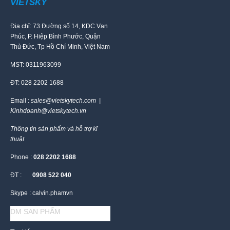
VIETSKY
Địa chỉ: 73 Đường số 14, KDC Vạn
Phúc, P. Hiệp Bình Phước, Quận
Thủ Đức, Tp Hồ Chí Minh, Việt Nam
MST: 0311963099
ĐT: 028 2202 1688
Email :
sales@vietskytech.com |
Kinhdoanh@vietskytech.vn
Thông tin sản phẩm và hỗ trợ kĩ
thuật
Phone :
028 2202 1688
ĐT :
0908 522 040
Skype : calvin.phamvn
DM SAN PHẨM