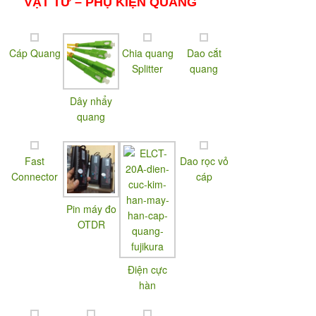
VẬT TƯ – PHỤ KIỆN QUANG
Cáp Quang
Chia quang
Dao cắt
Splitter
quang
Dây nhẩy
quang
Fast
Dao rọc vỏ
Connector
cáp
Pin máy đo
OTDR
Điện cực
hàn