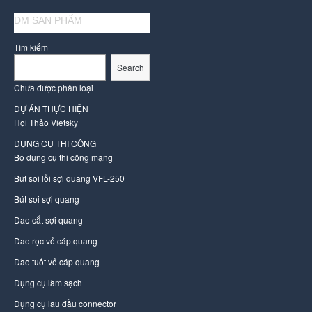
DM SAN PHẨM
Tìm kiếm
Search
Chưa được phân loại
DỰ ÁN THỰC HIỆN
Hội Thảo Vietsky
DỤNG CỤ THI CÔNG
Bộ dụng cụ thi công mạng
Bút soi lỗi sợi quang VFL-250
Bút soi sợi quang
Dao cắt sợi quang
Dao rọc vỏ cáp quang
Dao tuốt vỏ cáp quang
Dụng cụ làm sạch
Dụng cụ lau đầu connector