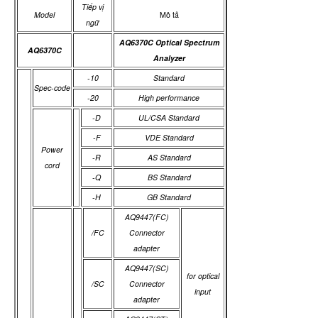
Tiếp vị
Model
Mô tả
ngữ
AQ6370C Optical Spectrum
AQ6370C
Analyzer
-10
Standard
Spec-code
-20
High performance
-D
UL/CSA Standard
-F
VDE Standard
Power
-R
AS Standard
cord
-Q
BS Standard
-H
GB Standard
AQ9447(FC)
/FC
Connector
adapter
AQ9447(SC)
for optical
/SC
Connector
input
adapter