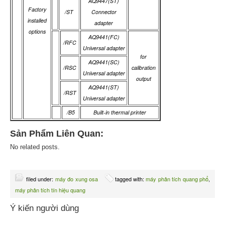
AQ9447(ST)
Factory
/ST
Connector
installed
adapter
options
AQ9441(FC)
/RFC
Universal adapter
for
AQ9441(SC)
/RSC
calibration
Universal adapter
output
AQ9441(ST)
/RST
Universal adapter
/B5
Built-in thermal printer
Sản Phẩm Liên Quan:
No related posts.
filed under:
máy đo xung osa
tagged with:
máy phân tích quang phổ
,
máy phân tích tín hiệu quang
Ý kiến người dùng