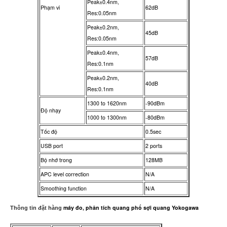
Peak±0.4nm,
Phạm vi
62dB
Res:0.05nm
Peak±0.2nm,
45dB
Res:0.05nm
Peak±0.4nm,
57dB
Res:0.1nm
Peak±0.2nm,
40dB
Res:0.1nm
1300 to 1620nm
-90dBm
Độ nhạy
1000 to 1300nm
-80dBm
Tốc độ
0.5sec
USB port
2 ports
Bộ nhớ trong
128MB
APC level correction
N/A
Smoothing function
N/A
máy đo, phân tích quang phổ sợi quang Yokogawa
Thông tin đặt hàng