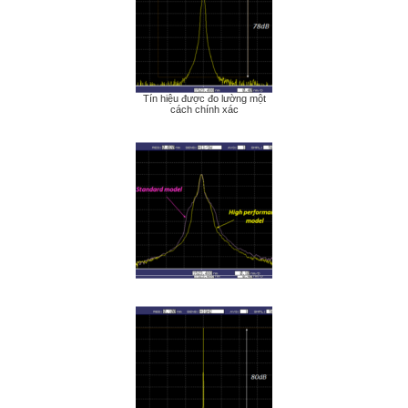
Tín hiệu được đo lường một
cách chính xác