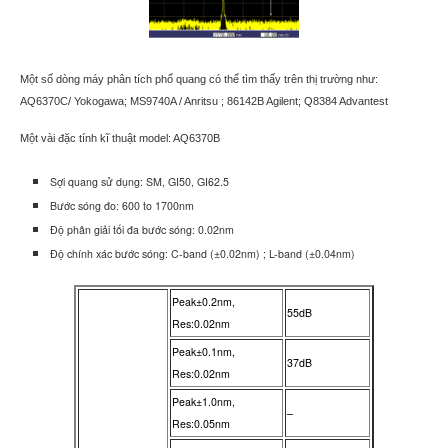
Một số dòng máy phân tích phổ quang có thể tìm thấy trên thị trường như:
AQ6370C/ Yokogawa; MS9740A / Anritsu ; 86142B Agilent; Q8384 Advantest
Một vài đặc tính kĩ thuật model: AQ6370B
Sợi quang sử dụng: SM, GI50, GI62.5
Bước sóng đo: 600 to 1700nm
Độ phân giải tối đa bước sóng: 0.02nm
Độ chính xác bước sóng: C-band (±0.02nm) ; L-band (±0.04nm)
Peak±0.2nm,
55dB
Res:0.02nm
Peak±0.1nm,
37dB
Res:0.02nm
Peak±1.0nm,
–
Res:0.05nm