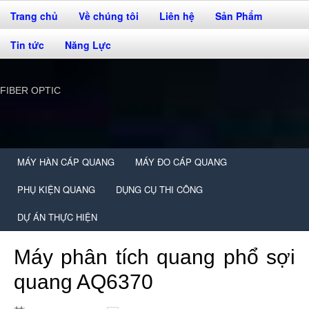
Trang chủ
Về chúng tôi
Liên hệ
Sản Phẩm
Tin tức
Năng Lực
FIBER OPTIC
MÁY HÀN CÁP QUANG
MÁY ĐO CÁP QUANG
PHỤ KIỆN QUANG
DỤNG CỤ THI CÔNG
DỰ ÁN THỰC HIỆN
Máy phân tích quang phổ sợi
quang AQ6370