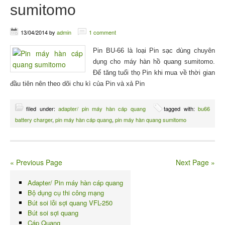
sumitomo
13/04/2014
by
admin
1 comment
Pin BU-66 là loại Pin sạc dùng chuyên
dụng cho máy hàn hồ quang sumitomo.
Để tăng tuổi thọ Pin khi mua về thời gian
đầu tiên nên theo dõi chu kì của Pin và xả Pin
filed under:
adapter/ pin máy hàn cáp quang
tagged with:
bu66
battery charger
,
pin máy hàn cáp quang
,
pin máy hàn quang sumitomo
« Previous Page
Next Page »
Adapter/ Pin máy hàn cáp quang
Bộ dụng cụ thi công mạng
Bút soi lỗi sợi quang VFL-250
Bút soi sợi quang
Cáp Quang