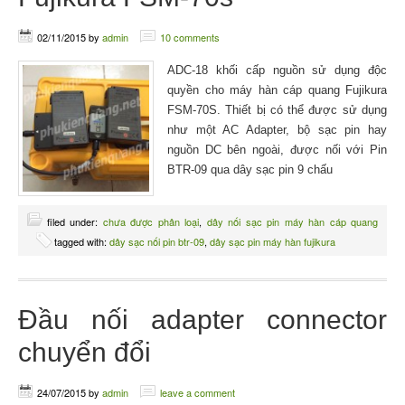
02/11/2015
by
admin
10 comments
ADC-18 khối cấp nguồn sử dụng độc
quyền cho máy hàn cáp quang Fujikura
FSM-70S. Thiết bị có thể được sử dụng
như một AC Adapter, bộ sạc pin hay
nguồn DC bên ngoài, được nối với Pin
BTR-09 qua dây sạc pin 9 chấu
filed under:
chưa được phân loại
,
dây nối sạc pin máy hàn cáp quang
tagged with:
dây sạc nối pin btr-09
,
dây sạc pin máy hàn fujikura
Đầu nối adapter connector
chuyển đổi
24/07/2015
by
admin
leave a comment