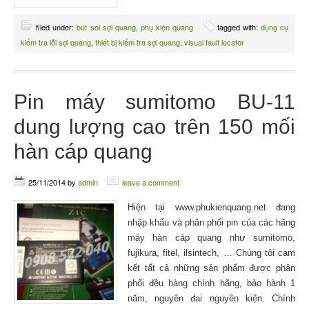
filed under:
bút soi sợi quang
,
phụ kiện quang
tagged with:
dụng cụ
kiểm tra lỗi sợi quang
,
thiết bị kiểm tra sợi quang
,
visual fault locator
Pin máy sumitomo BU-11
dung lượng cao trên 150 mối
hàn cáp quang
25/11/2014
by
admin
leave a comment
Hiện tại www.phukienquang.net đang
nhập khẩu và phân phối pin của các hãng
máy hàn cáp quang như sumitomo,
fujikura, fitel, ilsintech, … Chúng tôi cam
kết tất cả những sản phẩm được phân
phối đều hàng chính hãng, bảo hành 1
năm, nguyên đai nguyên kiện. Chính