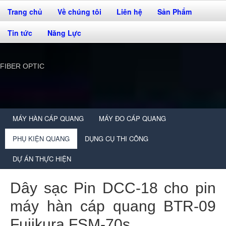
Trang chủ
Về chúng tôi
Liên hệ
Sản Phẩm
Tin tức
Năng Lực
FIBER OPTIC
MÁY HÀN CÁP QUANG
MÁY ĐO CÁP QUANG
PHỤ KIỆN QUANG
DỤNG CỤ THI CÔNG
DỰ ÁN THỰC HIỆN
Dây sạc Pin DCC-18 cho pin
máy hàn cáp quang BTR-09
Fujikura FSM-70s