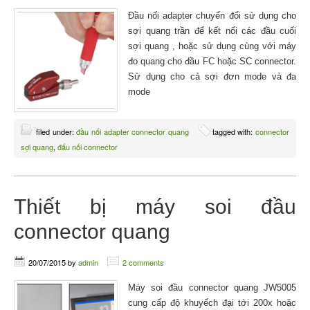
Đầu nối adapter chuyển đổi sử dụng cho
sợi quang trần để kết nối các đầu cuối
sợi quang , hoặc sử dụng cùng với máy
đo quang cho đầu FC hoặc SC connector.
Sử dụng cho cả sợi đơn mode và đa
mode
filed under:
đầu nối adapter connector quang
tagged with:
connector
sợi quang
,
đấu nối connector
Thiết bị máy soi đầu
connector quang
20/07/2015
by
admin
2 comments
Máy soi đầu connector quang JW5005
cung cấp độ khuyếch đại tới 200x hoặc