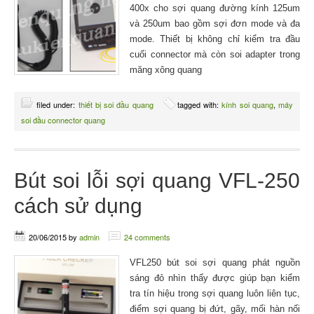
400x cho sợi quang đường kính 125um
và 250um bao gồm sợi đơn mode và đa
mode. Thiết bị không chỉ kiểm tra đầu
cuối connector mà còn soi adapter trong
măng xông quang
filed under:
thiết bị soi đầu quang
tagged with:
kính soi quang
,
máy
soi đầu connector quang
Bút soi lỗi sợi quang VFL-250
cách sử dụng
20/06/2015
by
admin
24 comments
VFL250 bút soi sợi quang phát nguồn
sáng đỏ nhìn thấy được giúp bạn kiểm
tra tín hiệu trong sợi quang luôn liên tục,
điểm sợi quang bị đứt, gãy, mối hàn nối