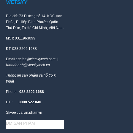
VIETSKY
Địa chỉ: 73 Đường số 14, KDC Vạn
Phúc, P. Hiệp Bình Phước, Quận
Thủ Đức, Tp Hồ Chí Minh, Việt Nam
MST: 0311963099
ĐT: 028 2202 1688
Email :
sales@vietskytech.com |
Kinhdoanh@vietskytech.vn
Thông tin sản phẩm và hỗ trợ kĩ
thuật
Phone :
028 2202 1688
ĐT :
0908 522 040
Skype : calvin.phamvn
DM SAN PHẨM