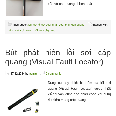
xấu và cáp quang bị bện chặt.
filed under:
bút soi lỗi sợi quang vfl-250
,
phụ kiện quang
tagged with:
bút soi lỗi sợi quang
,
bút soi sợi quang
Bút phát hiện lỗi sợi cáp
quang (Visual Fault Locator)
17/12/2014
by
admin
2 comments
Dụng cụ hay thiết bị kiểm tra lỗi sợi
quang (Visual Fault Locator) được thiết
kế chuyên dụng cho nhân công khi dùng
đo kiểm mạng cáp quang