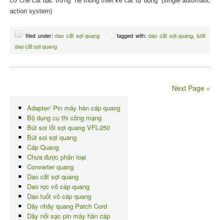
cơ chế cắt đặc trưng “hệ thống thiết kế cắt tự động” (single automatic
action system)
filed under:
dao cắt sợi quang
tagged with:
dao cắt sợi quang
,
lưỡi
dao cắt sợi quang
Next Page »
Adapter/ Pin máy hàn cáp quang
Bộ dụng cụ thi công mạng
Bút soi lỗi sợi quang VFL-250
Bút soi sợi quang
Cáp Quang
Chưa được phân loại
Converter quang
Dao cắt sợi quang
Dao rọc vỏ cáp quang
Dao tuốt vỏ cáp quang
Dây nhảy quang Patch Cord
Dây nối sạc pin máy hàn cáp