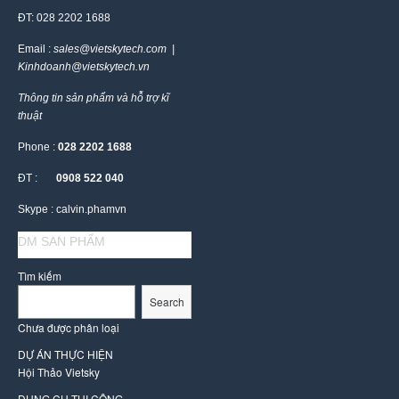
ĐT: 028 2202 1688
Email :
sales@vietskytech.com |
Kinhdoanh@vietskytech.vn
Thông tin sản phẩm và hỗ trợ kĩ
thuật
Phone :
028 2202 1688
ĐT :
0908 522 040
Skype : calvin.phamvn
DM SAN PHẨM
Tìm kiếm
Search
Chưa được phân loại
DỰ ÁN THỰC HIỆN
Hội Thảo Vietsky
DỤNG CỤ THI CÔNG