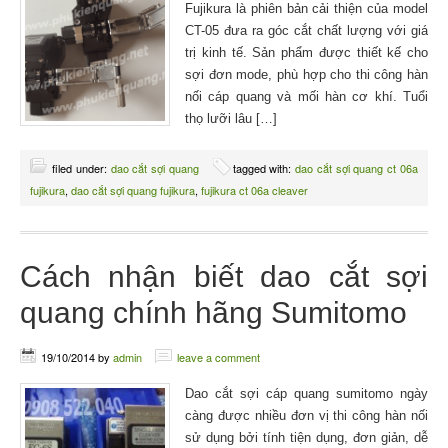
Fujikura là phiên bản cải thiện của model
CT-05 đưa ra góc cắt chất lượng với giá
trị kinh tế. Sản phẩm được thiết kế cho
sợi đơn mode, phù hợp cho thi công hàn
nối cáp quang và mối hàn cơ khí. Tuổi
thọ lưỡi lâu […]
filed under:
dao cắt sợi quang
tagged with:
dao cắt sợi quang ct 06a
fujikura
,
dao cắt sợi quang fujikura
,
fujikura ct 06a cleaver
Cách nhận biết dao cắt sợi
quang chính hãng Sumitomo
19/10/2014
by
admin
leave a comment
Dao cắt sợi cáp quang sumitomo ngày
càng được nhiều đơn vị thi công hàn nối
sử dụng bởi tính tiện dụng, đơn giản, dễ