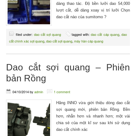
dàng thao tác. Độ bền lưỡi dao 54,000
lượt cắt, dễ dàng xoay vị trí lưỡi Chọn
dao cắt nào của sumitomo ?
filed under:
dao cắt sợi quang
tagged with:
dao cắt cáp quang
,
dao
cắt chính xác sợi quang
,
dao cắt sợi quang
,
máy hàn cáp quang
Dao cắt sợi quang – Phiên
bản Rồng
04/10/2014
by
admin
1 comment
Hãng INNO vừa giới thiệu dòng dao cắt
sợi quang mới, phiên bản Rồng. Bền
hơn, nhẵn hơn và nhanh hơn; một vài
chia sẻ của một kĩ sư sau khi sử dụng
dao cắt chính xác