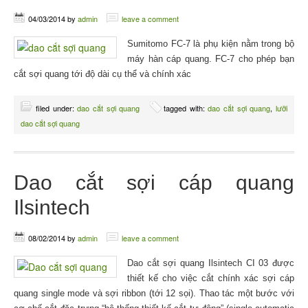
04/03/2014
by
admin
leave a comment
Sumitomo FC-7 là phụ kiện nằm trong bộ
máy hàn cáp quang. FC-7 cho phép bạn
cắt sợi quang tới độ dài cụ thể và chính xác
filed under:
dao cắt sợi quang
tagged with:
dao cắt sợi quang
,
lưỡi
dao cắt sợi quang
Dao cắt sợi cáp quang
Ilsintech
08/02/2014
by
admin
leave a comment
Dao cắt sợi quang Ilsintech CI 03 được
thiết kế cho việc cắt chính xác sợi cáp
quang single mode và sợi ribbon (tới 12 sọi). Thao tác một bước với