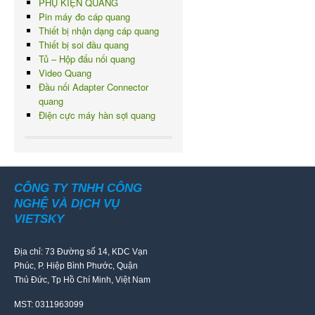
PHỤ KIỆN QUANG
Pin máy đo cáp quang
Thiết bị nhận dạng cáp quang
Thiết bị soi đầu quang
Tủ – Hộp đấu nối quang
Video Quang
Đầu nối Adapter Connector
quang
Điện cực máy hàn sợi quang
CÔNG TY TNHH CÔNG
NGHỆ VÀ DỊCH VỤ
VIETSKY
Địa chỉ: 73 Đường số 14, KDC Vạn
Phúc, P. Hiệp Bình Phước, Quận
Thủ Đức, Tp Hồ Chí Minh, Việt Nam
MST: 0311963099