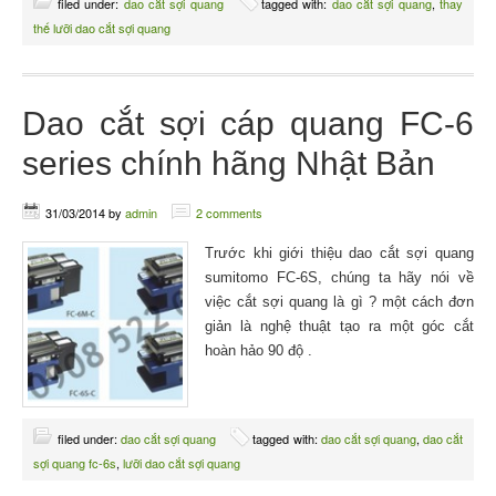
filed under:
dao cắt sợi quang
tagged with:
dao cắt sợi quang
,
thay
thế lưỡi dao cắt sợi quang
Dao cắt sợi cáp quang FC-6
series chính hãng Nhật Bản
31/03/2014
by
admin
2 comments
Trước khi giới thiệu dao cắt sợi quang
sumitomo FC-6S, chúng ta hãy nói về
việc cắt sợi quang là gì ? một cách đơn
giản là nghệ thuật tạo ra một góc cắt
hoàn hảo 90 độ .
filed under:
dao cắt sợi quang
tagged with:
dao cắt sợi quang
,
dao cắt
sợi quang fc-6s
,
lưỡi dao cắt sợi quang