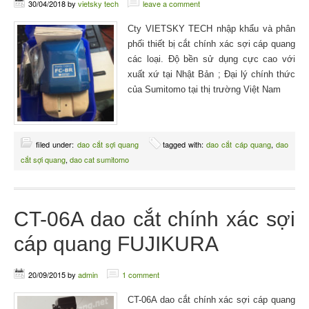
30/04/2018
by
vietsky tech
leave a comment
Cty VIETSKY TECH nhập khẩu và phân
phối thiết bị cắt chính xác sợi cáp quang
các loại. Độ bền sử dụng cực cao với
xuất xứ tại Nhật Bản ; Đại lý chính thức
của Sumitomo tại thị trường Việt Nam
filed under:
dao cắt sợi quang
tagged with:
dao cắt cáp quang
,
dao
cắt sợi quang
,
dao cat sumitomo
CT-06A dao cắt chính xác sợi
cáp quang FUJIKURA
20/09/2015
by
admin
1 comment
CT-06A dao cắt chính xác sợi cáp quang