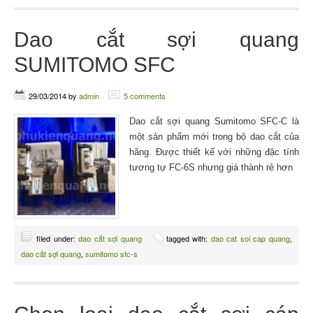
Dao cắt sợi quang
SUMITOMO SFC
29/03/2014
by
admin
5 comments
Dao cắt sợi quang Sumitomo SFC-C là
một sản phẩm mới trong bộ dao cắt của
hãng. Được thiết kế với những đặc tính
tương tự FC-6S nhưng giá thành rẻ hơn
filed under:
dao cắt sợi quang
tagged with:
dao cat soi cap quang
,
dao cắt sợi quang
,
sumitomo sfc-s