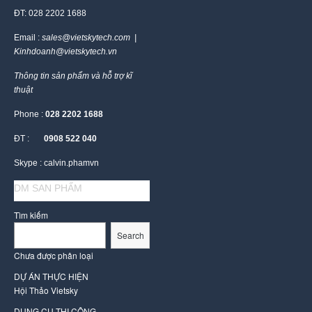
ĐT: 028 2202 1688
Email :
sales@vietskytech.com |
Kinhdoanh@vietskytech.vn
Thông tin sản phẩm và hỗ trợ kĩ
thuật
Phone :
028 2202 1688
ĐT :
0908 522 040
Skype : calvin.phamvn
DM SAN PHẨM
Tìm kiếm
Search
Chưa được phân loại
DỰ ÁN THỰC HIỆN
Hội Thảo Vietsky
DỤNG CỤ THI CÔNG