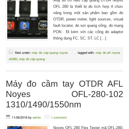
Máy đo tín hiệu cáp quang OTDR Noyes
OFL 280 là thiết bị đo tích hợp 4 chức
năng trong một sản phẩm bao gồm đo
OTDR, power meter, light sources, visual
fault locator, đo sợi quang sống, đo mạng
PON . Đi kèm với các cổng đo adaptor
thông dụng FC, SC, ST, LC […]
filed under:
máy đo cáp quang noyes
tagged with:
máy đo afl noyes
ofl280
,
máy đo cáp quang
Máy đo cầm tay OTDR AFL
Noyes OFL-280-102
1310/1490/1550nm
11/06/2016
by
admin
1 comment
Noyes OFL 280 Flex Tester mã OFL-280-