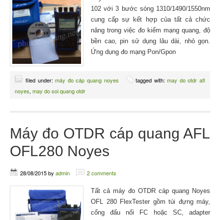
102 với 3 bước sóng 1310/1490/1550nm
cung cấp sự kết hợp của tất cả chức
năng trong việc đo kiểm mạng quang, độ
bền cao, pin sử dụng lâu dài, nhỏ gọn.
Ứng dụng đo mạng Pon/Gpon
filed under:
máy đo cáp quang noyes
tagged with:
may do otdr afl
noyes
,
may do soi quang otdr
Máy đo OTDR cáp quang AFL
OFL280 Noyes
28/08/2015
by
admin
2 comments
Tất cả máy đo OTDR cáp quang Noyes
OFL 280 FlexTester gồm túi đựng máy,
cổng đấu nối FC hoặc SC, adapter