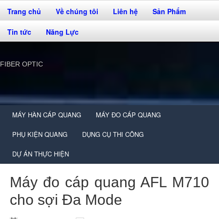
Trang chủ
Về chúng tôi
Liên hệ
Sản Phẩm
Tin tức
Năng Lực
FIBER OPTIC
MÁY HÀN CÁP QUANG
MÁY ĐO CÁP QUANG
PHỤ KIỆN QUANG
DỤNG CỤ THI CÔNG
DỰ ÁN THỰC HIỆN
Máy đo cáp quang AFL M710
cho sợi Đa Mode