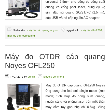
universal 2.5mm cho cổng đo công suất
quang và cổng phát laser, dụng cụ vệ
sinh đầu nối quang SC/ST/FC (2.5mm),
cáp USB và bộ cấp nguồn AC adapter
filed under:
máy đo cáp quang noyes
tagged with:
máy đo afl ofl280
,
máy đo otdr cáp quang
Máy đo OTDR cáp quang
Noyes OFL250
17/07/2015
by
admin
leave a comment
Máy đo OTDR cáp quang OFL250 Noyes
ứng dụng cho loại sợi single mode (đơn
mode) tích hợp đo công suất quang,
nguồn sáng và phóng laser trên một thân
máy cầm tay gọn nhẹ chỉ 0.8kg. Vùng