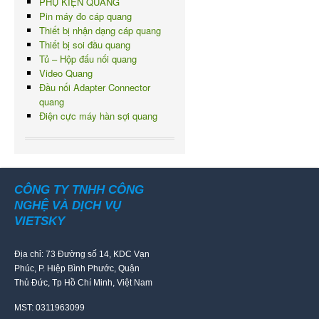
PHỤ KIỆN QUANG
Pin máy đo cáp quang
Thiết bị nhận dạng cáp quang
Thiết bị soi đầu quang
Tủ – Hộp đấu nối quang
Video Quang
Đầu nối Adapter Connector
quang
Điện cực máy hàn sợi quang
CÔNG TY TNHH CÔNG
NGHỆ VÀ DỊCH VỤ
VIETSKY
Địa chỉ: 73 Đường số 14, KDC Vạn
Phúc, P. Hiệp Bình Phước, Quận
Thủ Đức, Tp Hồ Chí Minh, Việt Nam
MST: 0311963099