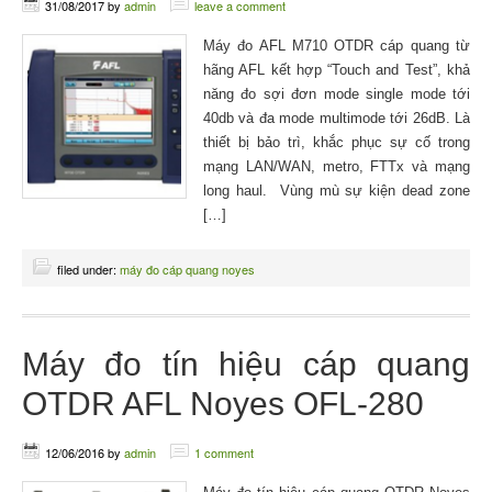
31/08/2017
by
admin
leave a comment
Máy đo AFL M710 OTDR cáp quang từ
hãng AFL kết hợp “Touch and Test”, khả
năng đo sợi đơn mode single mode tới
40db và đa mode multimode tới 26dB. Là
thiết bị bảo trì, khắc phục sự cố trong
mạng LAN/WAN, metro, FTTx và mạng
long haul. Vùng mù sự kiện dead zone
[…]
filed under:
máy đo cáp quang noyes
Máy đo tín hiệu cáp quang
OTDR AFL Noyes OFL-280
12/06/2016
by
admin
1 comment