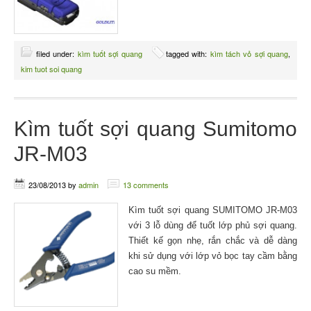
filed under:
kìm tuốt sợi quang
tagged with:
kìm tách vỏ sợi quang
,
kim tuot soi quang
Kìm tuốt sợi quang Sumitomo
JR-M03
23/08/2013
by
admin
13 comments
Kìm tuốt sợi quang SUMITOMO JR-M03
với 3 lỗ dùng để tuốt lớp phủ sợi quang.
Thiết kế gọn nhẹ, rắn chắc và dễ dàng
khi sử dụng với lớp vỏ bọc tay cầm bằng
cao su mềm.