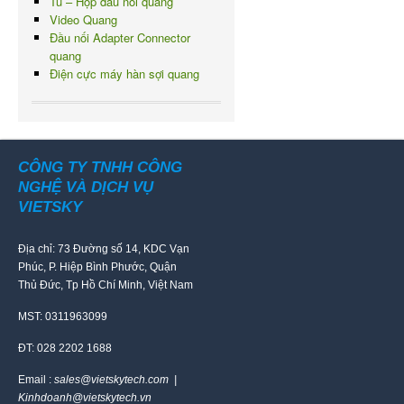
Tủ – Hộp đấu nối quang
Video Quang
Đầu nối Adapter Connector
quang
Điện cực máy hàn sợi quang
CÔNG TY TNHH CÔNG
NGHỆ VÀ DỊCH VỤ
VIETSKY
Địa chỉ: 73 Đường số 14, KDC Vạn
Phúc, P. Hiệp Bình Phước, Quận
Thủ Đức, Tp Hồ Chí Minh, Việt Nam
MST: 0311963099
ĐT: 028 2202 1688
Email :
sales@vietskytech.com |
Kinhdoanh@vietskytech.vn