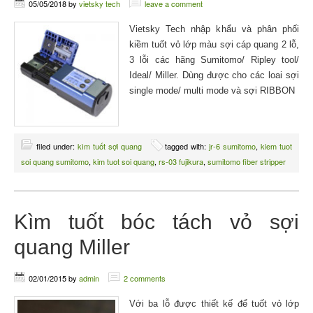
05/05/2018
by
vietsky tech
leave a comment
Vietsky Tech nhập khẩu và phân phối
kiềm tuốt vỏ lớp màu sợi cáp quang 2 lỗ,
3 lỗi các hãng Sumitomo/ Ripley tool/
Ideal/ Miller. Dùng được cho các loai sợi
single mode/ multi mode và sợi RIBBON
filed under:
kìm tuốt sợi quang
tagged with:
jr-6 sumitomo
,
kiem tuot
soi quang sumitomo
,
kim tuot soi quang
,
rs-03 fujikura
,
sumitomo fiber stripper
Kìm tuốt bóc tách vỏ sợi
quang Miller
02/01/2015
by
admin
2 comments
Với ba lỗ được thiết kế để tuốt vỏ lớp