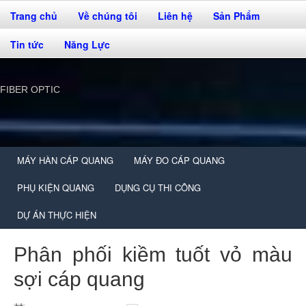
Trang chủ
Về chúng tôi
Liên hệ
Sản Phẩm
Tin tức
Năng Lực
FIBER OPTIC
MÁY HÀN CÁP QUANG
MÁY ĐO CÁP QUANG
PHỤ KIỆN QUANG
DỤNG CỤ THI CÔNG
DỰ ÁN THỰC HIỆN
Phân phối kiềm tuốt vỏ màu
sợi cáp quang