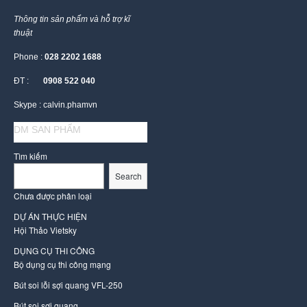
Thông tin sản phẩm và hỗ trợ kĩ
thuật
Phone :
028 2202 1688
ĐT :
0908 522 040
Skype : calvin.phamvn
DM SAN PHẨM
Tìm kiếm
Search
Chưa được phân loại
DỰ ÁN THỰC HIỆN
Hội Thảo Vietsky
DỤNG CỤ THI CÔNG
Bộ dụng cụ thi công mạng
Bút soi lỗi sợi quang VFL-250
Bút soi sợi quang