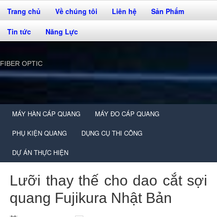
Trang chủ
Về chúng tôi
Liên hệ
Sản Phẩm
Tin tức
Năng Lực
FIBER OPTIC
MÁY HÀN CÁP QUANG
MÁY ĐO CÁP QUANG
PHỤ KIỆN QUANG
DỤNG CỤ THI CÔNG
DỰ ÁN THỰC HIỆN
Lưỡi thay thế cho dao cắt sợi
quang Fujikura Nhật Bản