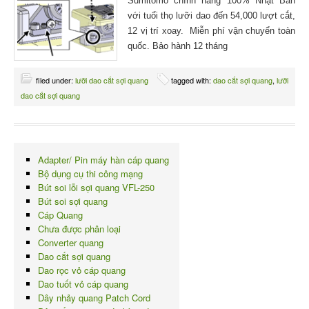
Sumitomo chính hãng 100% Nhật Bản
với tuổi thọ lưỡi dao đến 54,000 lượt cắt,
12 vị trí xoay. Miễn phí vận chuyển toàn
quốc. Bảo hành 12 tháng
filed under:
lưỡi dao cắt sợi quang
tagged with:
dao cắt sợi quang
,
lưỡi
dao cắt sợi quang
Adapter/ Pin máy hàn cáp quang
Bộ dụng cụ thi công mạng
Bút soi lỗi sợi quang VFL-250
Bút soi sợi quang
Cáp Quang
Chưa được phân loại
Converter quang
Dao cắt sợi quang
Dao rọc vỏ cáp quang
Dao tuốt vỏ cáp quang
Dây nhảy quang Patch Cord