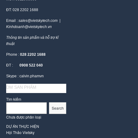
ĐT: 028 2202 1688
Email :
sales@vietskytech.com |
Kinhdoanh@vietskytech.vn
Thông tin sản phẩm và hỗ trợ kĩ
thuật
Phone :
028 2202 1688
ĐT :
0908 522 040
Skype : calvin.phamvn
DM SAN PHẨM
Tìm kiếm
Search
Chưa được phân loại
DỰ ÁN THỰC HIỆN
Hội Thảo Vietsky