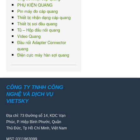
PHỤ KIỆN QUANG
Pin máy đo cáp quang
Thiết bị nhận dạng cáp quang
Thiết bị soi đầu quang
Tủ – Hộp đấu nối quang
Video Quang
Đầu nối Adapter Connector
quang
Điện cực máy hàn sợi quang
CÔNG TY TNHH CÔNG
NGHỆ VÀ DỊCH VỤ
VIETSKY
Địa chỉ: 73 Đường số 14, KDC Vạn
Phúc, P. Hiệp Bình Phước, Quận
Thủ Đức, Tp Hồ Chí Minh, Việt Nam
MST: 0311963099