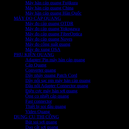
Máy hàn cáp quang Fujikura
Máy hàn cáp quang China
Máy hàn cáp quang Hàn Quốc
MÁY ĐO CÁP QUANG
Máy đo cáp quang OTDR
Máy đo cáp quang Yokogawa
Máy đo cáp quang FibreOptica
Máy đo cáp quang Noyes
Máy đo công suất quang
Máy đo xung OSA
PHỤ KIỆN QUANG
Adapter/ Pin máy hàn cáp quang
Cáp Quang
Converter quang
Dây nhảy quang Patch Cord
Dây nối sạc pin máy hàn cáp quang
Đầu nối Adapter Connector quang
Điện cực máy hàn sợi quang
Ống co nhiệt cáp quang
Fast connector
Thiết bị soi đầu quang
Video Quang
DỤNG CỤ THI CÔNG
Bút soi sợi quang
Dao cắt sợi quang