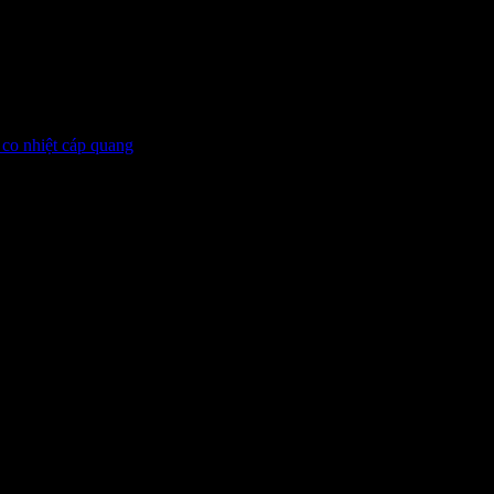
 là công đoạn cuối cùng trong bảo vệ sợi cáp quang. Ống co n
 co nhiệt cáp quang