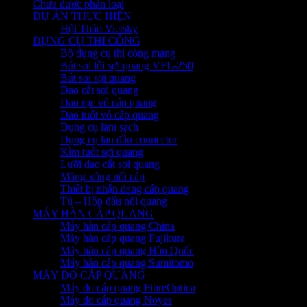
Chưa được phân loại
DỰ ÁN THỰC HIỆN
Hội Thảo Vietsky
DỤNG CỤ THI CÔNG
Bộ dụng cụ thi công mạng
Bút soi lỗi sợi quang VFL-250
Bút soi sợi quang
Dao cắt sợi quang
Dao rọc vỏ cáp quang
Dao tuốt vỏ cáp quang
Dụng cụ làm sạch
Dụng cụ lau đầu connector
Kìm tuốt sợi quang
Lưỡi dao cắt sợi quang
Măng xông nối cáp
Thiết bị nhận dạng cáp quang
Tủ – Hộp đấu nối quang
MÁY HÀN CÁP QUANG
Máy hàn cáp quang China
Máy hàn cáp quang Fujikura
Máy hàn cáp quang Hàn Quốc
Máy hàn cáp quang Sumitomo
MÁY ĐO CÁP QUANG
Máy đo cáp quang FibreOptica
Máy đo cáp quang Noyes