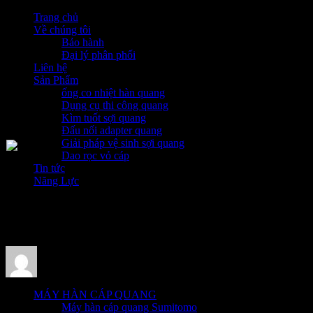
Trang chủ
Về chúng tôi
Bảo hành
Đại lý phân phối
Liên hệ
Sản Phẩm
ống co nhiệt hàn quang
Dụng cụ thi công quang
Kìm tuốt sợi quang
Đấu nối adapter quang
Giải pháp vệ sinh sợi quang
Dao rọc vỏ cáp
Tin tức
Năng Lực
FIBER OPTIC
FIBER OPTIC
MÁY HÀN CÁP QUANG
Máy hàn cáp quang Sumitomo