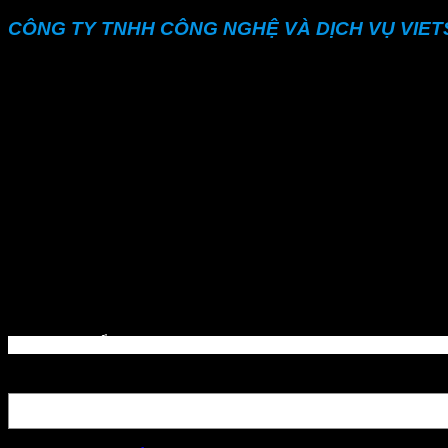
CÔNG TY TNHH CÔNG NGHỆ VÀ DỊCH VỤ VIE
Địa chỉ: 73 Đường số 14, KDC Vạn Phúc, P. Hiệp Bình Phướ
MST: 0311963099
ĐT: 028 2202 1688
Email :
sales@vietskytech.com | Kinhdoanh@vietskytech.vn
Thông tin sản phẩm và hỗ trợ kĩ thuật
Phone :
028 2202 1688
ĐT :
0908 522 040
Skype : calvin.phamvn
DM SAN PHẨM
Tìm kiếm