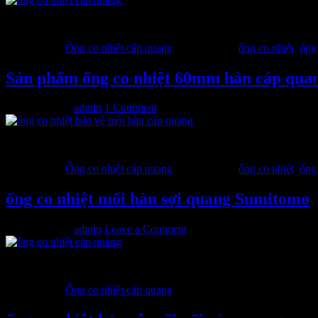
Sử dụng ống co nhiệt là bước cuối cùng trong thi công hàn n
Filed Under:
Ống co nhiệt cáp quang
Tagged With:
ống co nhiệt
,
ống
Sản phẩm ống co nhiệt 60mm hàn cáp qua
08/04/2014
by
admin
1 Comment
Ống co nhiệt với kích thước phổ biến 40mm và 60mm dùng tron
Filed Under:
Ống co nhiệt cáp quang
Tagged With:
ống co nhiệt
,
ống
ống co nhiệt mối hàn sợi quang Sumitomo
14/10/2013
by
admin
Leave a Comment
Chi tiết kĩ thuật Ống co nhiệt bảo vệ mối hàn quang
Filed Under:
Ống co nhiệt cáp quang