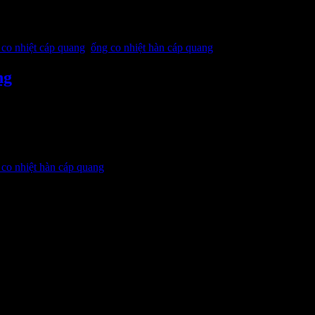
ối sợi cáp quang. Hiện có đa dạng nhiều loại ống, nhưng phổ b
 co nhiệt cáp quang
,
ống co nhiệt hàn cáp quang
ng
g thi công hàn nối sợi cáp quang, đường kính ống sau khi gia 
 co nhiệt hàn cáp quang