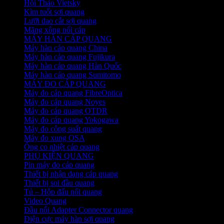
Hội Thảo Vietsky
Kìm tuốt sợi quang
Lưỡi dao cắt sợi quang
Măng xông nối cáp
MÁY HÀN CÁP QUANG
Máy hàn cáp quang China
Máy hàn cáp quang Fujikura
Máy hàn cáp quang Hàn Quốc
Máy hàn cáp quang Sumitomo
MÁY ĐO CÁP QUANG
Máy đo cáp quang FibreOptica
Máy đo cáp quang Noyes
Máy đo cáp quang OTDR
Máy đo cáp quang Yokogawa
Máy đo công suất quang
Máy đo xung OSA
Ống co nhiệt cáp quang
PHỤ KIỆN QUANG
Pin máy đo cáp quang
Thiết bị nhận dạng cáp quang
Thiết bị soi đầu quang
Tủ – Hộp đấu nối quang
Video Quang
Đầu nối Adapter Connector quang
Điện cực máy hàn sợi quang