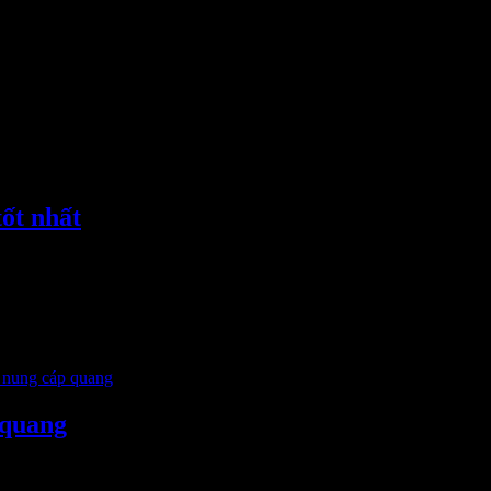
t nhất
àn sợi quang. Được chế tạo từ nhựa dẻo và ống trụ kim loại b
được đốt […]
 nung cáp quang
 quang