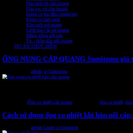
Dao tuốt vỏ cáp quang
Dao rọc vỏ cáp quang
Dụng cụ lau đầu connector
Dụng cụ làm sạch
Kìm tuốt sợi quang
Lưỡi dao cắt sợi quang
Măng xông nối cáp
Tủ – Hộp đấu nối quang
DỰ ÁN THỰC HIỆN
ỐNG NUNG CÁP QUANG Sumitomo giá tố
17/06/2014
by
admin
4 Comments
Ống nung cáp quang được thiết kế cho mục đích bảo vệ mối h
trình hàn nối diễn ra. Sau khi kết thúc việc hàn, thì ống nung 
Filed Under:
Ống co nhiệt cáp quang
Tagged With:
ống co nhiệt
,
ống
Cách sử dụng ống co nhiệt khi hàn nối cáp
03/06/2014
by
admin
Leave a Comment