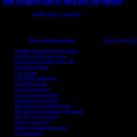
ống co nhiệt bảo vệ mối nối cáp quang
20/08/2013
by
admin
Leave a Comment
Ống co nhiệt bảo vệ mối hàn cáp quang: Sử dụng ống co nhiệt
001380, có thể sử dụng với khoảng thời gian dài và ổn đinh.
Filed Under:
Ống co nhiệt cáp quang
Tagged With:
ống co nhiệt
,
ống
Adapter/ Pin máy hàn cáp quang
Bộ dụng cụ thi công mạng
Bút soi lỗi sợi quang VFL-250
Bút soi sợi quang
Cáp Quang
Chưa được phân loại
Converter quang
Dao cắt sợi quang
Dao rọc vỏ cáp quang
Dao tuốt vỏ cáp quang
Dây nhảy quang Patch Cord
Dây nối sạc pin máy hàn cáp quang
DỰ ÁN THỰC HIỆN
Dụng cụ làm sạch
Dụng cụ lau đầu connector
Fast connector