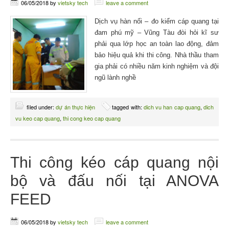
06/05/2018
by
vietsky tech
leave a comment
Dịch vụ hàn nối – đo kiểm cáp quang tại
đam phú mỹ – Vũng Tàu đòi hỏi kĩ sư
phải qua lớp học an toàn lao động, đảm
bảo hiệu quả khi thi công. Nhà thầu tham
gia phải có nhiều năm kinh nghiệm và đội
ngũ lành nghề
filed under:
dự án thực hiện
tagged with:
dich vu han cap quang
,
dich
vu keo cap quang
,
thi cong keo cap quang
Thi công kéo cáp quang nội
bộ và đấu nối tại ANOVA
FEED
06/05/2018
by
vietsky tech
leave a comment