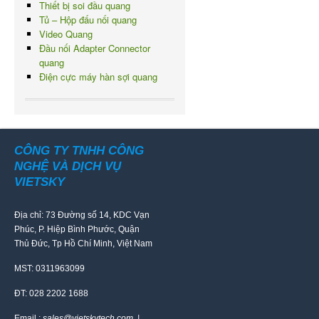
Thiết bị soi đầu quang
Tủ – Hộp đấu nối quang
Video Quang
Đầu nối Adapter Connector
quang
Điện cực máy hàn sợi quang
CÔNG TY TNHH CÔNG
NGHỆ VÀ DỊCH VỤ
VIETSKY
Địa chỉ: 73 Đường số 14, KDC Vạn
Phúc, P. Hiệp Bình Phước, Quận
Thủ Đức, Tp Hồ Chí Minh, Việt Nam
MST: 0311963099
ĐT: 028 2202 1688
Email :
sales@vietskytech.com |