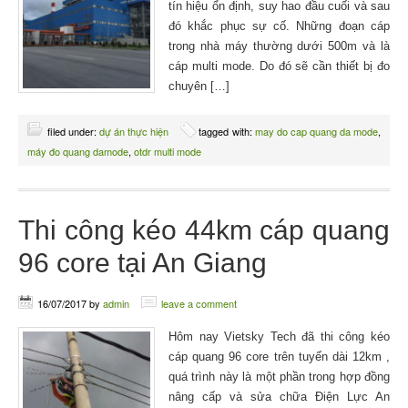
tín hiệu ổn định, suy hao đầu cuối và sau
đó khắc phục sự cố. Những đoạn cáp
trong nhà máy thường dưới 500m và là
cáp multi mode. Do đó sẽ cần thiết bị đo
chuyên […]
filed under:
dự án thực hiện
tagged with:
may do cap quang da mode
,
máy đo quang damode
,
otdr multi mode
Thi công kéo 44km cáp quang
96 core tại An Giang
16/07/2017
by
admin
leave a comment
Hôm nay Vietsky Tech đã thi công kéo
cáp quang 96 core trên tuyến dài 12km ,
quá trình này là một phần trong hợp đồng
nâng cấp và sửa chữa Điện Lực An