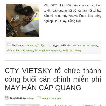
VIETSKY TECH đã triển khai dịch vụ kéo
tuyến cáp quang nội bộ và hàn nối tại hai
đầu tủ nhà máy Anova Feed khu công
nghiệp Dầu Giây, Đồng Nai
filed under:
dự án thực hiện
tagged with:
dich vu han noi cap quang
,
dich vu keo cap quang
,
thi cong keo cap quang
,
xu ly cap quang
CTY VIETSKY tổ chức thành
công buổi căn chỉnh miễn phí
MÁY HÀN CÁP QUANG
28/04/2018
by
admin
leave a comment