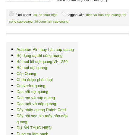
filed under:
dự án thực hiện
tagged with:
dich vu han cap quang
,
thi
cong cap quang
,
thi cong han cap quang
Adapter/ Pin máy hàn cáp quang
Bộ dụng cụ thi công mạng
Bút soi lỗi sợi quang VFL-250
Bút soi sợi quang
Cáp Quang
Chưa được phân loại
Converter quang
Dao cắt sợi quang
Dao rọc vỏ cáp quang
Dao tuốt vỏ cáp quang
Dây nhảy quang Patch Cord
Dây nối sạc pin máy hàn cáp
quang
DỰ ÁN THỰC HIỆN
Dụng cụ làm sạch