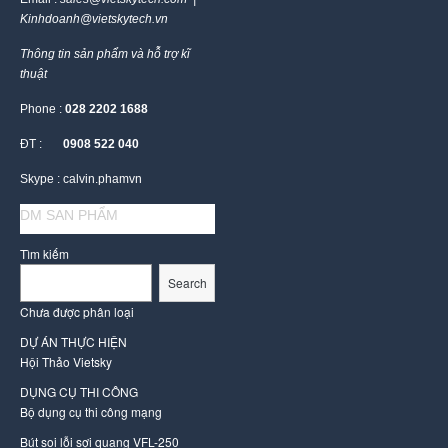
Kinhdoanh@vietskytech.vn
Thông tin sản phẩm và hỗ trợ kĩ
thuật
Phone :
028 2202 1688
ĐT :
0908 522 040
Skype : calvin.phamvn
DM SAN PHẨM
Tìm kiếm
Search
Chưa được phân loại
DỰ ÁN THỰC HIỆN
Hội Thảo Vietsky
DỤNG CỤ THI CÔNG
Bộ dụng cụ thi công mạng
Bút soi lỗi sợi quang VFL-250