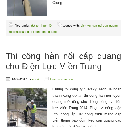
Giang
filed under:
dự án thực hiện
tagged with:
dich vu han noi cap quang
,
keo cap quang
,
thi cong cap quang
Thi công hàn nối cáp quang
cho Điện Lực Miền Trung
16/07/2017
by
admin
leave a comment
Chúng tôi công ty Vietsky Tech đã hòan
thành xong dự án thi công hàn nối tuyến
quang mở rộng cho Tổng công ty điện
lực Miển Trung 2014. Phạm vi công việc
thi công lắp đặt công trình mạng cáp
viễn thông bao gồm kéo cáp quang các
loại trên cột điện lực, cột […]