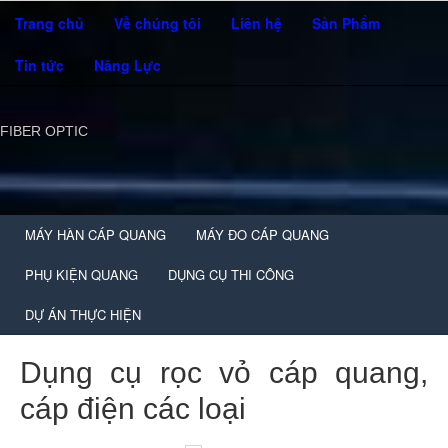
Trang chủ
Về chúng tôi
Liên hệ
Sản Phẩm
Tin tức
Năng Lực
FIBER OPTIC
MÁY HÀN CÁP QUANG
MÁY ĐO CÁP QUANG
PHỤ KIỆN QUANG
DỤNG CỤ THI CÔNG
DỰ ÁN THỰC HIỆN
Dụng cụ rọc vỏ cáp quang,
cáp điện các loại