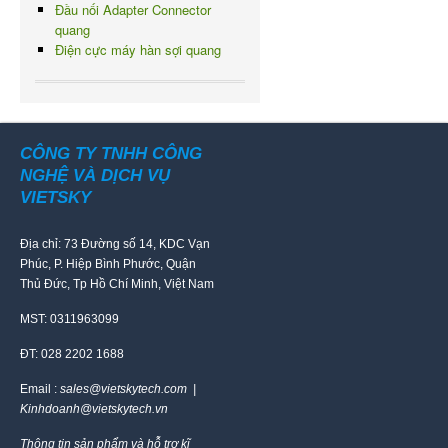
Đầu nối Adapter Connector
quang
Điện cực máy hàn sợi quang
CÔNG TY TNHH CÔNG
NGHỆ VÀ DỊCH VỤ
VIETSKY
Địa chỉ: 73 Đường số 14, KDC Vạn
Phúc, P. Hiệp Bình Phước, Quận
Thủ Đức, Tp Hồ Chí Minh, Việt Nam
MST: 0311963099
ĐT: 028 2202 1688
Email :
sales@vietskytech.com |
Kinhdoanh@vietskytech.vn
Thông tin sản phẩm và hỗ trợ kĩ