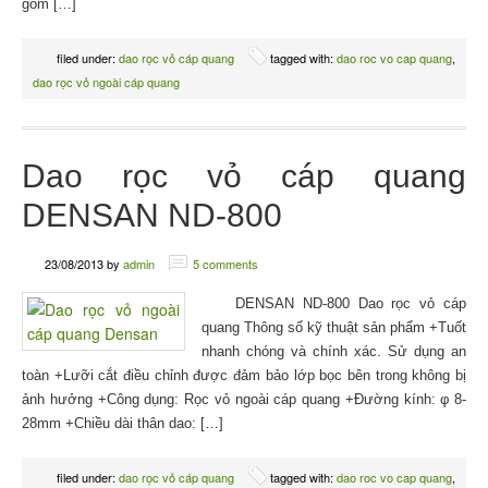
gồm […]
filed under:
dao rọc vỏ cáp quang
tagged with:
dao roc vo cap quang
,
dao rọc vỏ ngoài cáp quang
Dao rọc vỏ cáp quang
DENSAN ND-800
23/08/2013
by
admin
5 comments
DENSAN ND-800 Dao rọc vỏ cáp
quang Thông số kỹ thuật sản phẩm +Tuốt
nhanh chóng và chính xác. Sử dụng an
toàn +Lưỡi cắt điều chỉnh được đảm bảo lớp bọc bên trong không bị
ảnh hưởng +Công dụng: Rọc vỏ ngoài cáp quang +Đường kính: φ 8-
28mm +Chiều dài thân dao: […]
filed under:
dao rọc vỏ cáp quang
tagged with:
dao roc vo cap quang
,