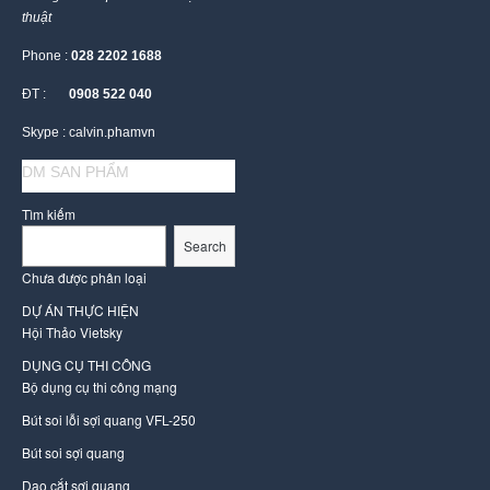
thuật
Phone :
028 2202 1688
ĐT :
0908 522 040
Skype : calvin.phamvn
DM SAN PHẨM
Tìm kiếm
Search
Chưa được phân loại
DỰ ÁN THỰC HIỆN
Hội Thảo Vietsky
DỤNG CỤ THI CÔNG
Bộ dụng cụ thi công mạng
Bút soi lỗi sợi quang VFL-250
Bút soi sợi quang
Dao cắt sợi quang