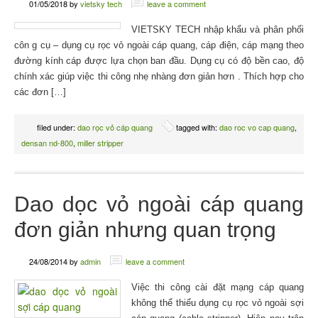
01/05/2018
by
vietsky tech
leave a comment
VIETSKY TECH nhập khẩu và phân phối
côn g cụ – dụng cụ rọc vỏ ngoài cáp quang, cáp điện, cáp mạng theo
đường kính cáp được lựa chọn ban đầu. Dụng cụ có độ bền cao, độ
chính xác giúp việc thi công nhẹ nhàng đơn giản hơn . Thích hợp cho
các đơn […]
filed under:
dao rọc vỏ cáp quang
tagged with:
dao roc vo cap quang
,
densan nd-800
,
miller stripper
Dao dọc vỏ ngoài cáp quang
đơn giản nhưng quan trọng
24/08/2014
by
admin
leave a comment
Việc thi công cài đặt mạng cáp quang
không thể thiếu dụng cụ rọc vỏ ngoài sợi