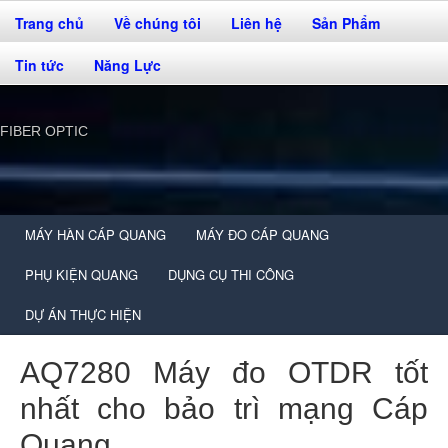
Trang chủ
Về chúng tôi
Liên hệ
Sản Phẩm
Tin tức
Năng Lực
FIBER OPTIC
MÁY HÀN CÁP QUANG
MÁY ĐO CÁP QUANG
PHỤ KIỆN QUANG
DỤNG CỤ THI CÔNG
DỰ ÁN THỰC HIỆN
AQ7280 Máy đo OTDR tốt
nhất cho bảo trì mạng Cáp
Quang