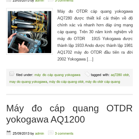
23/05/2015
by
admin
3 comments
Máy đo OTDR cáp quang yokogawa
AQ7280 được thiết kế cải thiện về độ
chính xác và nhanh hơn đáp ứng mạng
cáp quang. Trên 30 năm kinh nghiệm về
máy đo OTDR 1915 Yokogawa được
thành lập 1933 Ando được thành lập 1981
AQ1702 máy đo OTDR đầu tiên ra đời
2002 Yokogawa […]
filed under:
máy đo cáp quang yokogawa
tagged with:
aq7280 otdr
,
may do quang yokogawa
,
máy đo cáp quang otdr
,
máy đo otdr cáp quang
Máy đo cáp quang OTDR
yokogawa AQ1200
25/09/2013
by
admin
3 comments