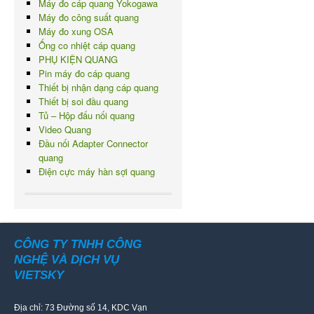
Máy đo cáp quang Yokogawa
Máy đo công suất quang
Máy đo xung OSA
Ống co nhiệt cáp quang
PHỤ KIỆN QUANG
Pin máy đo cáp quang
Thiết bị nhận dạng cáp quang
Thiết bị soi đầu quang
Tủ – Hộp đấu nối quang
Video Quang
Đầu nối Adapter Connector
quang
Điện cực máy hàn sợi quang
CÔNG TY TNHH CÔNG
NGHỆ VÀ DỊCH VỤ
VIETSKY
Địa chỉ: 73 Đường số 14, KDC Vạn