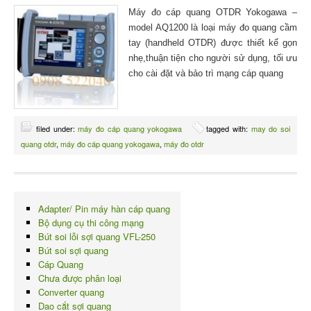
Máy đo cáp quang OTDR Yokogawa –
model AQ1200 là loại máy đo quang cầm
tay (handheld OTDR) được thiết kế gọn
nhẹ,thuận tiện cho người sử dụng, tối ưu
cho cài đặt và bảo trì mạng cáp quang
filed under:
máy đo cáp quang yokogawa
tagged with:
may do soi
quang otdr
,
máy đo cáp quang yokogawa
,
máy đo otdr
Adapter/ Pin máy hàn cáp quang
Bộ dụng cụ thi công mạng
Bút soi lỗi sợi quang VFL-250
Bút soi sợi quang
Cáp Quang
Chưa được phân loại
Converter quang
Dao cắt sợi quang