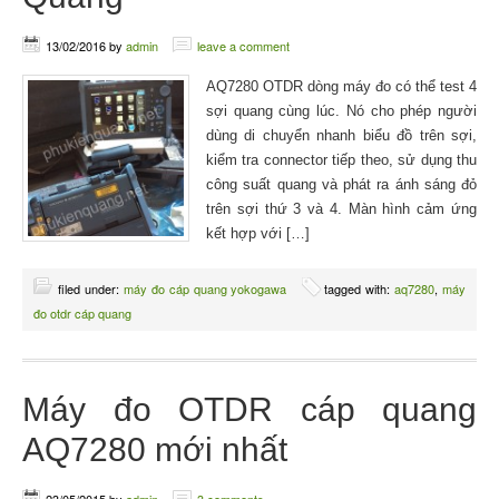
13/02/2016
by
admin
leave a comment
AQ7280 OTDR dòng máy đo có thể test 4
sợi quang cùng lúc. Nó cho phép người
dùng di chuyển nhanh biểu đồ trên sợi,
kiểm tra connector tiếp theo, sử dụng thu
công suất quang và phát ra ánh sáng đỏ
trên sợi thứ 3 và 4. Màn hình cảm ứng
kết hợp với […]
filed under:
máy đo cáp quang yokogawa
tagged with:
aq7280
,
máy
đo otdr cáp quang
Máy đo OTDR cáp quang
AQ7280 mới nhất