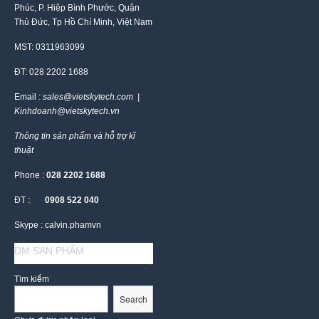
Phúc, P. Hiệp Bình Phước, Quận
Thủ Đức, Tp Hồ Chí Minh, Việt Nam
MST: 0311963099
ĐT: 028 2202 1688
Email :
sales@vietskytech.com |
Kinhdoanh@vietskytech.vn
Thông tin sản phẩm và hỗ trợ kĩ
thuật
Phone :
028 2202 1688
ĐT :
0908 522 040
Skype : calvin.phamvn
DM SAN PHẨM
Tìm kiếm
Search