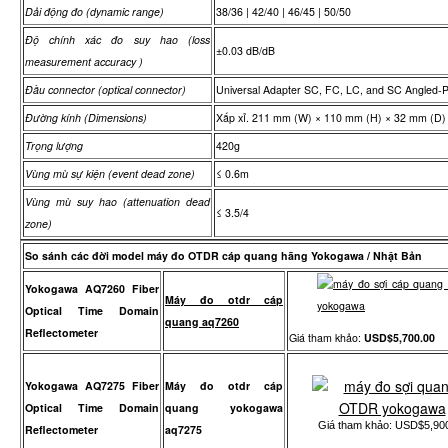
Dải động đo (dynamic range)
38/36 | 42/40 | 46/45 | 50/50
Độ chính xác đo suy hao (loss
±0.03 dB/dB
measurement accuracy )
Đầu connector (optical connector)
Universal Adapter SC, FC, LC, and SC Angled-
Đường kính (Dimensions)
Xấp xỉ. 211 mm (W) × 110 mm (H) × 32 mm (D)
Trọng lượng
420g
Vùng mù sự kiện (event dead zone)
≤ 0.6m
Vùng mù suy hao (attenuation dead
≤ 3.5/4
zone)
So sánh các đời model máy đo OTDR cáp quang hãng Yokogawa / Nhật Bản
Yokogawa AQ7260 Fiber
Máy đo otdr cáp
Optical Time Domain
quang aq7260
Reflectometer
Giá tham khảo:
USD$5,700.00
Yokogawa AQ7275 Fiber
Máy đo otdr cáp
Optical Time Domain
quang yokogawa
Giá tham khảo: USD$5,90
Reflectometer
aq7275