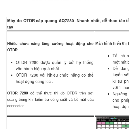
Máy đo OTDR cáp quang AQ7280 .Nhanh nhất, dễ thao tác tấ
tay
Màn hình hiển thị
Nhiều chức năng tăng cường hoạt động cho
OTDR
Tất cả 
một nút
OTDR 7280 được quản lý bởi hệ thống
Dễ dàng
vận hành hiệu quả nhất
tuyến vớ
OTDR 7280 với Nhiều chức năng có thể
kĩ sư ph
hoạt động cùng lúc .
với 1 th
Ngưỡng 
OTDR 7280
có thể thực thi đo OTDR trên sợi
cho phép
quang trong khi kiểm tra công suất và bề mặt của
hoạt độn
connector