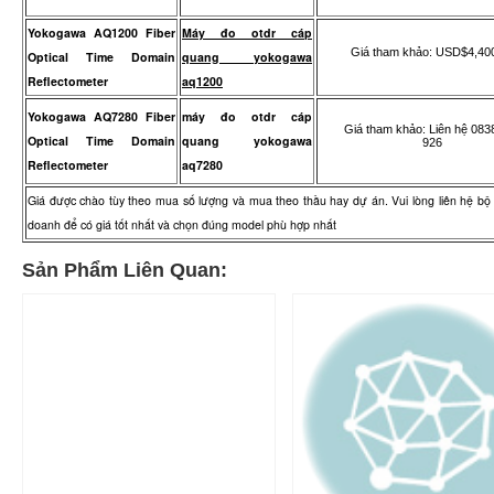
Yokogawa AQ1200 Fiber
Máy đo otdr cáp
Giá tham khảo: USD$4,40
Optical Time Domain
quang yokogawa
Reflectometer
aq1200
Yokogawa AQ7280 Fiber
máy đo otdr cáp
Giá tham khảo: Liên hệ 083
Optical Time Domain
quang yokogawa
926
Reflectometer
aq7280
Giá được chào tùy theo mua số lượng và mua theo thầu hay dự án. Vui lòng liên hệ bộ
doanh để có giá tốt nhất và chọn đúng model phù hợp nhất
Sản Phẩm Liên Quan: