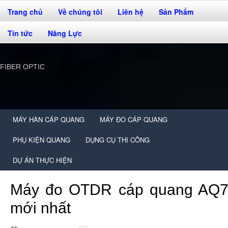
Trang chủ
Về chúng tôi
Liên hệ
Sản Phẩm
Tin tức
Năng Lực
FIBER OPTIC
MÁY HÀN CÁP QUANG
MÁY ĐO CÁP QUANG
PHỤ KIỆN QUANG
DỤNG CỤ THI CÔNG
DỰ ÁN THỰC HIỆN
Máy đo OTDR cáp quang AQ
mới nhất