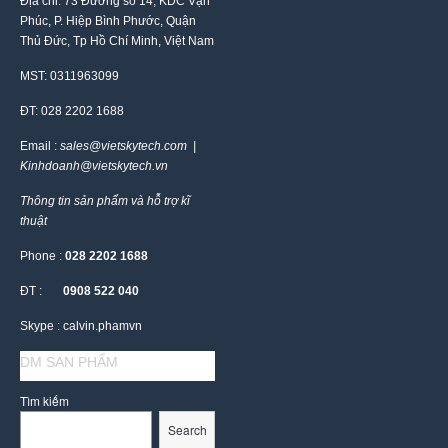
Địa chỉ: 73 Đường số 14, KDC Vạn
Phúc, P. Hiệp Bình Phước, Quận
Thủ Đức, Tp Hồ Chí Minh, Việt Nam
MST: 0311963099
ĐT: 028 2202 1688
Email :
sales@vietskytech.com |
Kinhdoanh@vietskytech.vn
Thông tin sản phẩm và hỗ trợ kĩ
thuật
Phone :
028 2202 1688
ĐT :
0908 522 040
Skype : calvin.phamvn
DM SAN PHẨM
Tìm kiếm
Search