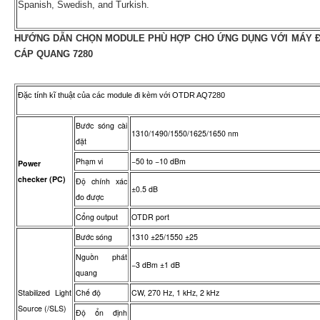
Spanish, Swedish, and Turkish.
HƯỚNG DẪN CHỌN MODULE PHÙ HỢP CHO ỨNG DỤNG VỚI MÁY 
CÁP QUANG 7280
Đặc tính kĩ thuật của các module đi kèm với OTDR AQ7280
Bước sóng cài
1310/1490/1550/1625/1650 nm
đặt
Phạm vi
−50 to −10 dBm
Power
checker (PC)
Độ chính xác
±0.5 dB
đo được
Cổng output
OTDR port
Bước sóng
1310 ±25/1550 ±25
Nguồn phát
−3 dBm ±1 dB
quang
Stabilized Light
Chế độ
CW, 270 Hz, 1 kHz, 2 kHz
Source (/SLS)
Độ ổn định