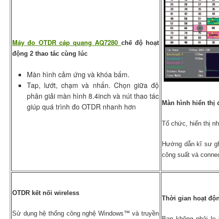
Máy đo OTDR cáp quang AQ7280
chế độ hoạt
động 2 thao tác cùng lúc
Màn hình cảm ứng và khóa bấm.
Tap, lướt, chạm và nhấn. Chọn giữa độ
phân giải màn hình 8.4inch và nút thao tác
Màn hình hiển thị 
giúp quá trình đo OTDR nhanh hơn
Tổ chức, hiển thị n
Hướng dẫn kĩ sư gh
công suất và connec
OTDR kết nối wireless
Thời gian hoạt độ
Sử dụng hệ thống công nghệ Windows™ và truyền
Bạn không phải lo l