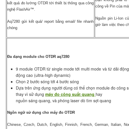
kết quả đo lường OTDR tới thiết bị thông qua công
công về Pin của má
nghệ FlashAir™.
Nguồn pin Li-Ion c
Aq7280 gửi kết quả/ report bằng email/ file nhanh
giờ làm việc theo c
chóng
Đa dạng module cho OTDR aq7280
9 module OTDR từ single mode tới multi mode và từ dải động 
động cao (ultra-high dynamic)
Chọn 2 bước sóng tới 4 bước sóng
Dựa trên ứng dụng người dùng có thể chọn module đo công s
thay vì sử dụng
máy đo công suất quang
hay
nguồn sáng quang, và phóng laser dò tìm sợi quang
Ngôn ngữ sử dụng cho máy đo OTDR
Chinese, Czech, Dutch, English, Finnish, French, German, Italian, No