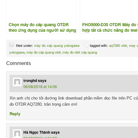
Chọn máy đo cáp quang OTDR
FHO5000-D35 OTDR Máy đo t
theo ứng dụng của người sử dụng
hợp tất cả chức năng đo test
quang
filed under:
máy đo cáp quang yokogawa
tagged with:
aq7280 otdr
,
may 
yokogawa
,
máy đo cáp quang otdr
,
máy đo otdr cáp quang
Comments
tronghd
says
06/08/2018 at 14:06
Xin anh chị cho tôi đường link download phần mềm đọc file trên PC c
đo OTDR AQ7280, trân trọng cãm ơn!
Reply
Hà Ngọc Thành
says