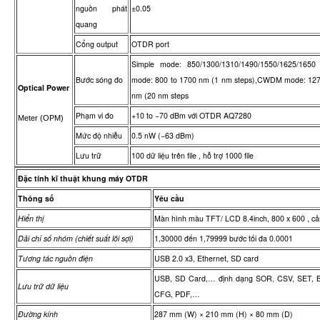
nguồn phát
±0.05
quang
Cổng output
OTDR port
Simple mode: 850/1300/1310/1490/1550/1625/1650 
Bước sóng đo
mode: 800 to 1700 nm (1 nm steps),CWDM mode: 127
Optical Power
nm (20 nm steps
Phạm vi đo
+10 to −70 dBm với OTDR AQ7280
Meter (OPM)
Mức độ nhiễu
0.5 nW (−63 dBm)
Lưu trữ
100 dữ liệu trên file , hỗ trợ 1000 file
Đặc tính kĩ thuật khung máy OTDR
Thông số
Yêu cầu
Hiển thị
Màn hình màu TFT/ LCD 8.4inch, 800 x 600 , c
Dải chỉ số nhóm (chiết suất lõi sợi)
1,30000 đến 1,79999 bước tối đa 0.0001
Tương tác nguồn điện
USB 2.0 x3, Ethernet, SD card
USB, SD Card,… định dạng SOR, CSV, SET, 
Lưu trữ dữ liệu
CFG, PDF,…
Đường kính
287 mm (W) × 210 mm (H) × 80 mm (D)