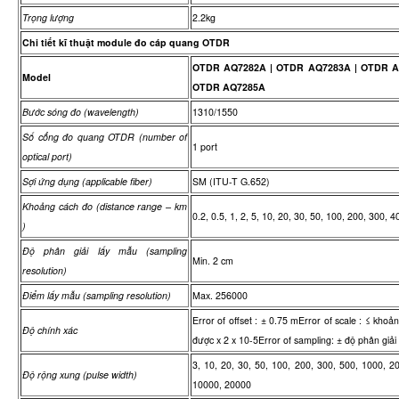
Trọng lượng
2.2kg
Chi tiết kĩ thuật module đo cáp quang OTDR
OTDR AQ7282A | OTDR AQ7283A | OTDR A
Model
OTDR AQ7285A
Bước sóng đo (wavelength)
1310/1550
Số cổng đo quang OTDR (number of
1 port
optical port)
Sợi ứng dụng (applicable fiber)
SM (ITU-T G.652)
Khoảng cách đo (distance range – km
0.2, 0.5, 1, 2, 5, 10, 20, 30, 50, 100, 200, 300, 
)
Độ phân giải lấy mẫu (sampling
Min. 2 cm
resolution)
Điểm lấy mẫu (sampling resolution)
Max. 256000
Error of offset : ± 0.75 mError of scale : ≤ khoả
Độ chính xác
được x 2 x 10-5Error of sampling: ± độ phân giải
3, 10, 20, 30, 50, 100, 200, 300, 500, 1000, 2
Độ rộng xung (pulse width)
10000, 20000