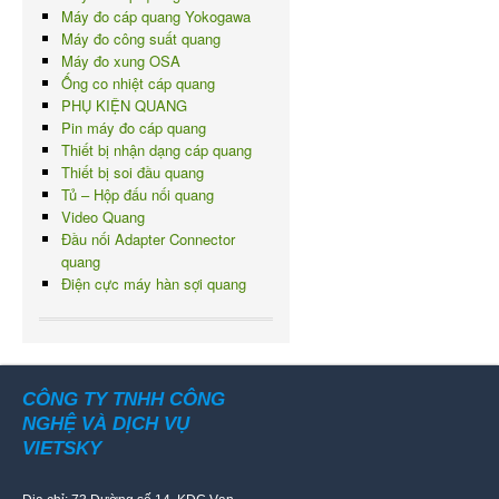
Máy đo cáp quang Yokogawa
Máy đo công suất quang
Máy đo xung OSA
Ống co nhiệt cáp quang
PHỤ KIỆN QUANG
Pin máy đo cáp quang
Thiết bị nhận dạng cáp quang
Thiết bị soi đầu quang
Tủ – Hộp đấu nối quang
Video Quang
Đầu nối Adapter Connector
quang
Điện cực máy hàn sợi quang
CÔNG TY TNHH CÔNG
NGHỆ VÀ DỊCH VỤ
VIETSKY