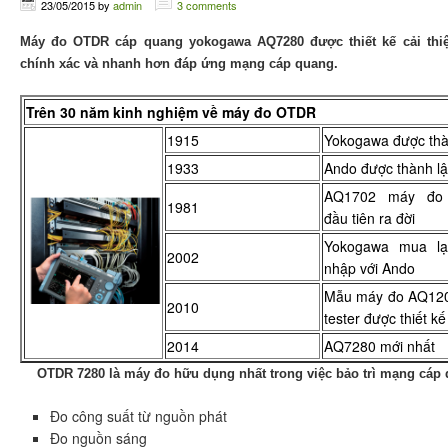
23/05/2015
by
admin
3 comments
Máy đo OTDR cáp quang yokogawa AQ7280 được thiết kế cải thi
chính xác và nhanh hơn đáp ứng mạng cáp quang.
Trên 30 năm kinh nghiệm về máy đo OTDR
1915
Yokogawa được thà
1933
Ando được thành l
AQ1702 máy đo
1981
đầu tiên ra đời
Yokogawa mua lại
2002
nhập với Ando
Mẫu máy đo AQ120
2010
tester được thiết kế
2014
AQ7280 mới nhất
OTDR 7280 là máy đo hữu dụng nhất trong việc bảo trì mạng cáp
Đo công suất từ nguồn phát
Đo nguồn sáng