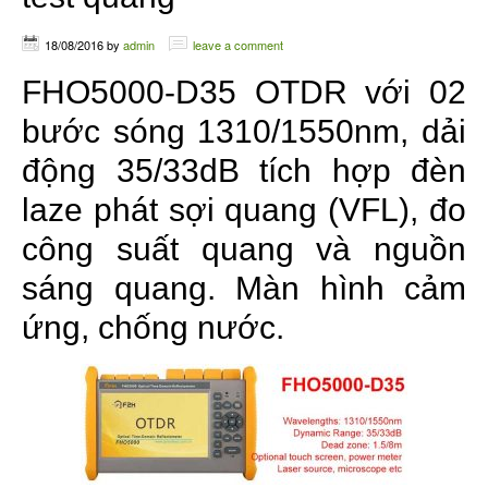
18/08/2016
by
admin
leave a comment
FHO5000-D35 OTDR với 02
bước sóng 1310/1550nm, dải
động 35/33dB tích hợp đèn
laze phát sợi quang (VFL), đo
công suất quang và nguồn
sáng quang. Màn hình cảm
ứng, chống nước.