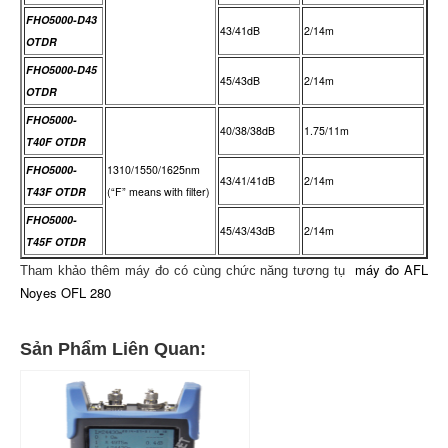
FHO5000-D43
43/41dB
2/14m
OTDR
FHO5000-D45
45/43dB
2/14m
OTDR
FHO5000-
40/38/38dB
1.75/11m
T40F OTDR
FHO5000-
1310/1550/1625nm
43/41/41dB
2/14m
T43F OTDR
(“F” means with filter)
FHO5000-
45/43/43dB
2/14m
T45F OTDR
máy đo AFL
Tham khảo thêm máy đo có cùng chức năng tương tụ
Noyes OFL 280
Sản Phẩm Liên Quan: