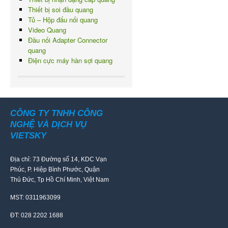
Thiết bị soi đầu quang
Tủ – Hộp đấu nối quang
Video Quang
Đầu nối Adapter Connector
quang
Điện cực máy hàn sợi quang
CÔNG TY TNHH CÔNG
NGHỆ VÀ DỊCH VỤ
VIETSKY
Địa chỉ: 73 Đường số 14, KDC Vạn
Phúc, P. Hiệp Bình Phước, Quận
Thủ Đức, Tp Hồ Chí Minh, Việt Nam
MST: 0311963099
ĐT: 028 2202 1688