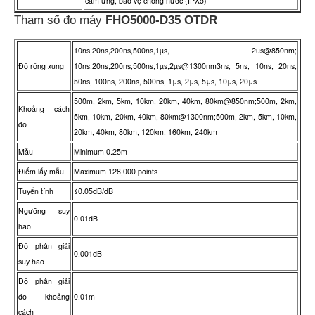
cảm ứng, bảo vệ chống nước (IPX5)
Tham số đo máy
FHO5000-D35 OTDR
10ns,20ns,200ns,500ns,1µs, 2us@850nm;
Độ rộng xung
10ns,20ns,200ns,500ns,1µs,2µs@1300nm3ns, 5ns, 10ns, 20ns,
50ns, 100ns, 200ns, 500ns, 1μs, 2μs, 5μs, 10μs, 20μs
500m, 2km, 5km, 10km, 20km, 40km, 80km@850nm;500m, 2km,
Khoảng cách
5km, 10km, 20km, 40km, 80km@1300nm;500m, 2km, 5km, 10km,
đo
20km, 40km, 80km, 120km, 160km, 240km
Mẫu
Minimum 0.25m
Điểm lấy mẫu
Maximum 128,000 points
Tuyến tính
≤0.05dB/dB
Ngưỡng suy
0.01dB
hao
Độ phân giải
0.001dB
suy hao
Độ phân giải
đo khoảng
0.01m
cách