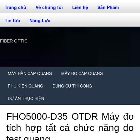
Trang chủ
Về chúng tôi
Liên hệ
Sản Phẩm
Tin tức
Năng Lực
FIBER OPTIC
MÁY HÀN CÁP QUANG
MÁY ĐO CÁP QUANG
PHỤ KIỆN QUANG
DỤNG CỤ THI CÔNG
DỰ ÁN THỰC HIỆN
FHO5000-D35 OTDR Máy đo
tích hợp tất cả chức năng đo
test quang