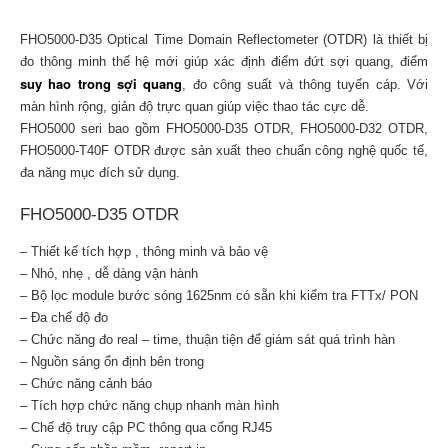
FHO5000-D35 Optical Time Domain Reflectometer (OTDR) là thiết bị
đo thông minh thế hệ mới giúp xác định điểm đứt sợi quang, điểm
suy hao trong sợi quang
, đo công suất và thông tuyến cáp. Với
màn hình rộng, giản độ trực quan giúp việc thao tác cực dễ.
FHO5000 seri bao gồm FHO5000-D35 OTDR, FHO5000-D32 OTDR,
FHO5000-T40F OTDR được sản xuất theo chuẩn công nghệ quốc tế,
đa năng mục đích sử dụng.
FHO5000-D35 OTDR
– Thiết kế tích hợp , thông minh và bảo vệ
– Nhỏ, nhẹ , dễ dàng vận hành
– Bộ lọc module bước sóng 1625nm có sẵn khi kiểm tra FTTx/ PON
– Đa chế độ đo
– Chức năng đo real – time, thuận tiện để giám sát quá trình hàn
– Nguồn sáng ổn định bên trong
– Chức năng cảnh báo
– Tích hợp chức năng chụp nhanh màn hình
– Chế độ truy cập PC thông qua cổng RJ45