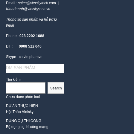
Email :
sales@vietskytech.com |
Kinhdoanh@vietskytech.vn
Thông tin sản phẩm và hỗ trợ kĩ
thuật
Phone :
028 2202 1688
ĐT :
0908 522 040
Skype : calvin.phamvn
DM SAN PHẨM
Tìm kiếm
Search
Chưa được phân loại
DỰ ÁN THỰC HIỆN
Hội Thảo Vietsky
DỤNG CỤ THI CÔNG
Bộ dụng cụ thi công mạng