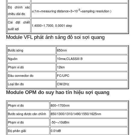
Độ chính xác
-5
±(1m+measuring distance×3×10
+sampling resolution )
chiều dài đo
Cài đặt chiết
1.4000~1.7000, 0.0001 step
suất sợi
Module VFL phát ánh sáng đỏ soi sợi quang
Bước sóng
650nm
Nguồn
10mw,CLASSIII B
Phạm vi dò
12km
Đầu connector đo
FC/UPC
Loại tần đo
CW/2Hz
Module OPM đo suy hao tín hiệu sợi quang
Phạm vi đo
800~1700nm
Bước sóng được căn chỉnh
850/1300/1310/1490/1550/1625nm
Phạm vi đo
-50~+10dBm
Độ phân giải
0.01dB