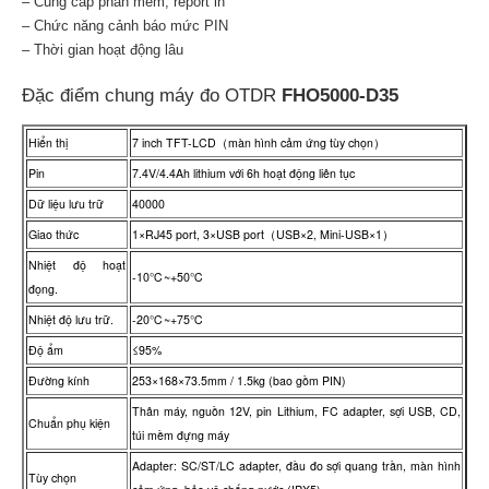
– Cung cấp phần mềm, report in
– Chức năng cảnh báo mức PIN
– Thời gian hoạt động lâu
Đặc điểm chung máy đo OTDR
FHO5000-D35
Hiển thị
7 inch TFT-LCD（màn hình cảm ứng tùy chọn）
Pin
7.4V/4.4Ah lithium với 6h hoạt động liên tục
Dữ liệu lưu trữ
40000
Giao thức
1×RJ45 port, 3×USB port（USB×2, Mini-USB×1）
Nhiệt độ hoạt
-10℃~+50℃
đọng.
Nhiệt độ lưu trữ.
-20℃~+75℃
Độ ẩm
≤95%
Đường kính
253×168×73.5mm / 1.5kg (bao gồm PIN)
Thân máy, nguồn 12V, pin Lithium, FC adapter, sợi USB, CD,
Chuẩn phụ kiện
túi mềm đựng máy
Adapter: SC/ST/LC adapter, đầu đo sợi quang trần, màn hình
Tùy chọn