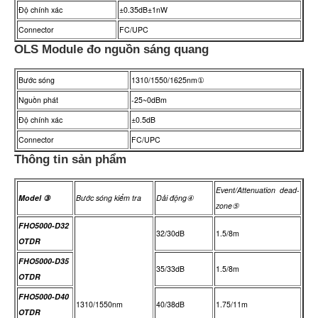
Độ chính xác
±0.35dB±1nW
Connector
FC/UPC
OLS Module đo nguồn sáng quang
Bước sóng
1310/1550/1625nm①
Nguồn phát
-25~0dBm
Độ chính xác
±0.5dB
Connector
FC/UPC
Thông tin sản phẩm
Event/Attenuation dead-
Model ③
Bước sóng kiểm tra
Dải động④
zone⑤
FHO5000-D32
32/30dB
1.5/8m
OTDR
FHO5000-D35
35/33dB
1.5/8m
OTDR
FHO5000-D40
1310/1550nm
40/38dB
1.75/11m
OTDR