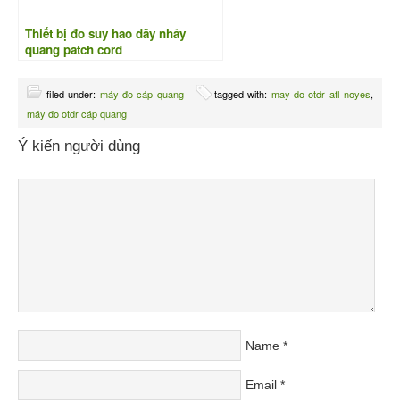
Thiết bị đo suy hao dây nhảy
quang patch cord
filed under:
máy đo cáp quang
tagged with:
may do otdr afl noyes
,
máy đo otdr cáp quang
Ý kiến người dùng
Name
*
Email
*