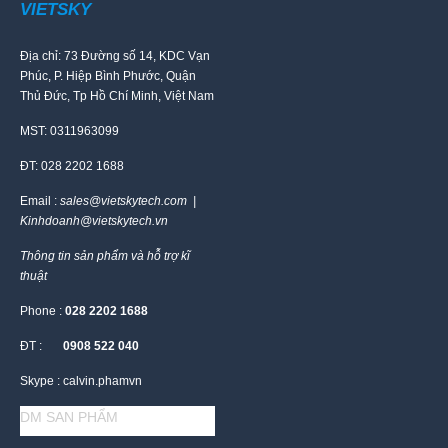
VIETSKY
Địa chỉ: 73 Đường số 14, KDC Vạn
Phúc, P. Hiệp Bình Phước, Quận
Thủ Đức, Tp Hồ Chí Minh, Việt Nam
MST: 0311963099
ĐT: 028 2202 1688
Email :
sales@vietskytech.com |
Kinhdoanh@vietskytech.vn
Thông tin sản phẩm và hỗ trợ kĩ
thuật
Phone :
028 2202 1688
ĐT :
0908 522 040
Skype : calvin.phamvn
DM SAN PHẨM