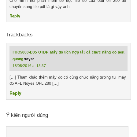
Cho mình hỏi phần mềm để đọc file đo của otdr ofl 280 để
chuyển sang file pdf là gì vậy anh
Reply
Trackbacks
FHO5000-D35 OTDR Máy đo tích hợp tất cả chức năng đo test
quang
says:
18/08/2016 at 13:37
[…] Tham khảo thêm máy đo có cùng chức năng tương tụ máy
đo AFL Noyes OFL 280 […]
Reply
Ý kiến người dùng