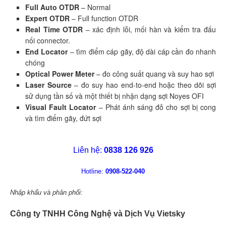
Full Auto OTDR
– Normal
Expert OTDR
– Full function OTDR
Real Time OTDR
– xác định lỗi, mối hàn và kiểm tra đấu
nối connector.
End Locator
– tìm điểm cáp gãy, độ dài cáp cần đo nhanh
chóng
Optical Power Meter
– đo công suất quang và suy hao sợi
Laser Source
– đo suy hao end-to-end hoặc theo dõi sợi
sử dụng tần số và một thiết bị nhận dạng sợi Noyes OFI
Visual Fault Locator
– Phát ánh sáng đỏ cho sợi bị cong
và tìm điểm gãy, đứt sợi
Liên hệ:
0838 126 926
Hotline:
0908-522-040
Nhập khẩu và phân phối:
Công ty TNHH Công Nghệ và Dịch Vụ Vietsky