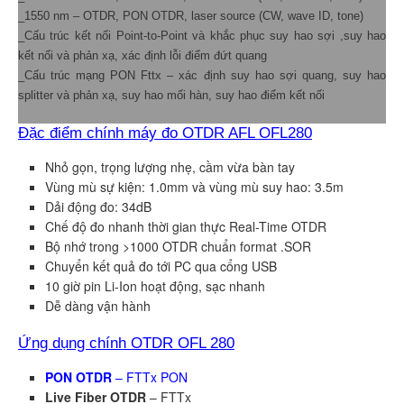
_1550 nm – OTDR, PON OTDR, laser source (CW, wave ID, tone)
_Cấu trúc kết nối Point-to-Point và khắc phục suy hao sợi ,suy hao
kết nối và phản xạ, xác định lỗi điểm đứt quang
_Cấu trúc mạng PON Fttx – xác định suy hao sợi quang, suy hao
splitter và phản xạ, suy hao mối hàn, suy hao điểm kết nối
Đặc điểm chính máy đo OTDR AFL OFL280
Nhỏ gọn, trọng lượng nhẹ, cầm vừa bàn tay
Vùng mù sự kiện: 1.0mm và vùng mù suy hao: 3.5m
Dải động đo: 34dB
Chế độ đo nhanh thời gian thực Real-Time OTDR
Bộ nhớ trong >1000 OTDR chuẩn format .SOR
Chuyển kết quả đo tới PC qua cổng USB
10 giờ pin Li-Ion hoạt động, sạc nhanh
Dễ dàng vận hành
Ứng dụng chính OTDR OFL 280
PON OTDR
– FTTx PON
Live Fiber OTDR
– FTTx