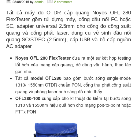
28/08/2015
by
admin
2 comments
Tất cả máy đo OTDR cáp quang Noyes OFL 280
FlexTester gồm túi đựng máy, cổng đấu nối FC hoặc
SC, adapter universal 2.5mm cho cổng đo công suất
quang và cổng phát laser, dụng cụ vệ sinh đầu nối
quang SC/ST/FC (2.5mm), cáp USB và bộ cấp nguồn
AC adapter
Noyes OFL 280 FlexTester
đưa ra một sự kết hợp testing
tốt hơn của mạng cáp quang, dễ dàng vận hành, thao tác
gọn nhẹ.
Tất cả
model OFL280
bao gồm bước sóng single-mode
1310/ 1550nm OTDR chuẩn PON, cổng thu phát công suất
quang và phóng laser ánh sáng đỏ nhìn thấy
OFL280-100
cung cấp cho kĩ thuật đo kiểm tại bước sóng
1310 và 1550nm hiệu quả hơn cho mạng poit-to-point hoặc
FTTx PON