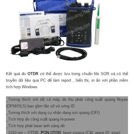
Kết quả đo
OTDR
có thể được lưu trong chuẩn file SOR và có thể
truyền dữ liệu qua PC để làm report , hiển thị, in ấn với phần mềm
tích hợp Windows
_Tương thích với tất cả máy đo thu phát công suất quang Noyes
(OPM/OLS) bao gồm tần số và sóng ID
_Tương thích với dụng cụ nhận dạng sợi quang (OFI)
_Tích hợp đo công suất quang hi-power
_Tích hợp phát laser ánh sáng đỏ
PON OTDR
_1310 nm – OTDR,
, laser source (CW, wave ID, tone)