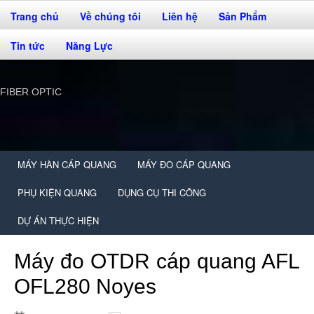
Trang chủ
Về chúng tôi
Liên hệ
Sản Phẩm
Tin tức
Năng Lực
FIBER OPTIC
MÁY HÀN CÁP QUANG
MÁY ĐO CÁP QUANG
PHỤ KIỆN QUANG
DỤNG CỤ THI CÔNG
DỰ ÁN THỰC HIỆN
Máy đo OTDR cáp quang AFL
OFL280 Noyes