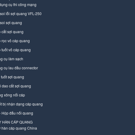
dụng cụ thi công mạng
 soi lỗi sợi quang VFL-250
 soi sợi quang
 cắt sợi quang
 rọc vỏ cáp quang
 tuốt vỏ cáp quang
g cụ làm sạch
g cụ lau đầu connector
 tuốt sợi quang
i dao cắt sợi quang
g xông nối cáp
ết bị nhận dạng cáp quang
– Hộp đấu nối quang
Y HÀN CÁP QUANG
 hàn cáp quang China