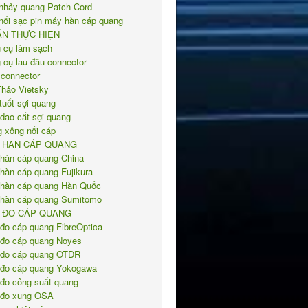
nhảy quang Patch Cord
nối sạc pin máy hàn cáp quang
ÁN THỰC HIỆN
 cụ làm sạch
 cụ lau đầu connector
 connector
Thảo Vietsky
tuốt sợi quang
 dao cắt sợi quang
 xông nối cáp
 HÀN CÁP QUANG
hàn cáp quang China
hàn cáp quang Fujikura
hàn cáp quang Hàn Quốc
hàn cáp quang Sumitomo
 ĐO CÁP QUANG
đo cáp quang FibreOptica
đo cáp quang Noyes
đo cáp quang OTDR
đo cáp quang Yokogawa
đo công suất quang
đo xung OSA