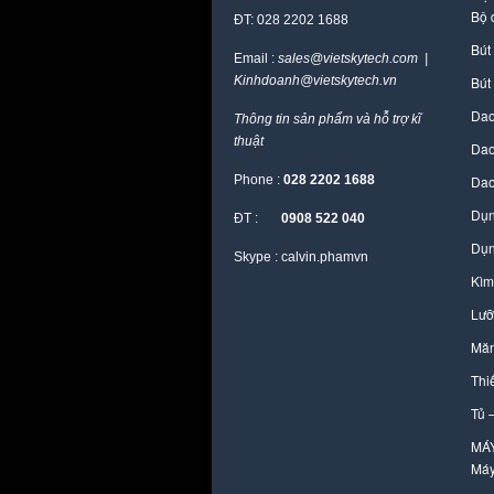
Bộ 
ĐT: 028 2202 1688
Bút
Email :
sales@vietskytech.com |
Kinhdoanh@vietskytech.vn
Bút
Dao
Thông tin sản phẩm và hỗ trợ kĩ
thuật
Dao
Phone :
028 2202 1688
Dao
Dụn
ĐT :
0908 522 040
Dụn
Skype : calvin.phamvn
Kìm
Lưỡ
Măn
Thi
Tủ 
MÁ
Máy