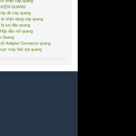
co nhiệt cáp quang
 KIỆN QUANG
máy đo cáp quang
t bị nhận dạng cáp quang
t bị soi đầu quang
 Hộp đấu nối quang
o Quang
nối Adapter Connector quang
 cực máy hàn sợi quang