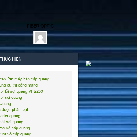
FIBER OPTIC
 THỰC HIỆN
ter/ Pin máy hàn cáp quang
ụng cụ thi công mạng
soi lỗi sợi quang VFL-250
soi sợi quang
Quang
 được phân loại
erter quang
cắt sợi quang
rọc vỏ cáp quang
tuốt vỏ cáp quang