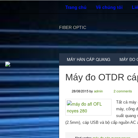
Trang chủ
Về chúng tôi
Li
FIBER OPTIC
MÁY HÀN CÁP QUANG
MÁY ĐO 
Máy đo OTDR cá
28/08/2015
by
admin
2 comments
Tất cả máy
máy, cổng đ
suất quang 
(2.5mm), cáp USB và bộ cấp nguồn AC 
filed under:
máy đo cáp quang noyes