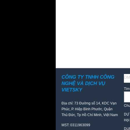
CÔNG TY TNHH CÔNG
DM
NGHỆ VÀ DỊCH VỤ
Tìm
VIETSKY
Địa chỉ: 73 Đường số 14, KDC Vạn
Chư
Phúc, P. Hiệp Bình Phước, Quận
DỰ
Thủ Đức, Tp Hồ Chí Minh, Việt Nam
Hội
MST: 0311963099
DỤ