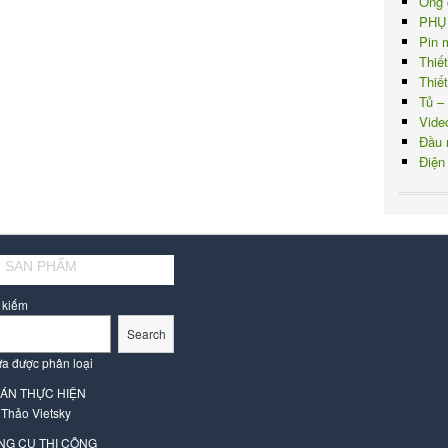
Ống 
PHỤ
Pin 
Thiế
Thiế
Tủ –
Vide
Đầu 
Điện
 SAN PHẨM
 kiếm
Search
a được phân loại
 ÁN THỰC HIỆN
 Thảo Vietsky
NG CỤ THI CÔNG