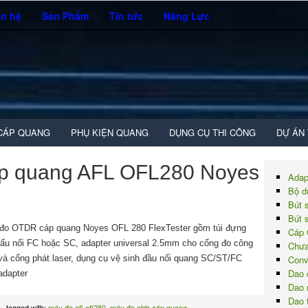
ên hệ
Sản Phẩm
Tin tức
Năng Lực
CÁP QUANG
PHỤ KIỆN QUANG
DỤNG CỤ THI CÔNG
DỰ ÁN
p quang AFL OFL280 Noyes
Adap
Bộ d
Bút 
Bút 
 đo OTDR cáp quang Noyes OFL 280 FlexTester gồm túi đựng
Cáp 
ấu nối FC hoặc SC, adapter universal 2.5mm cho cổng đo công
Chưa
và cổng phát laser, dụng cụ vệ sinh đầu nối quang SC/ST/FC
Conv
Dao 
adapter
Dao 
Dao 
tagged with:
máy đo afl ofl280
,
máy đo otdr cáp quang