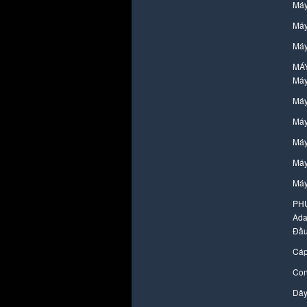
Máy
Máy
Máy
MÁ
Máy
Máy
Máy
Máy
Máy
Máy
PH
Ada
Đầu
Cáp
Con
Dây