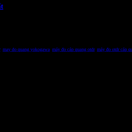
t
 thiện về độ chính xác và nhanh hơn đáp ứng mạng cáp quan
Q1702 máy đo OTDR đầu tiên ra đời 2002 Yokogawa […]
r
,
may do quang yokogawa
,
máy đo cáp quang otdr
,
máy đo otdr cáp q