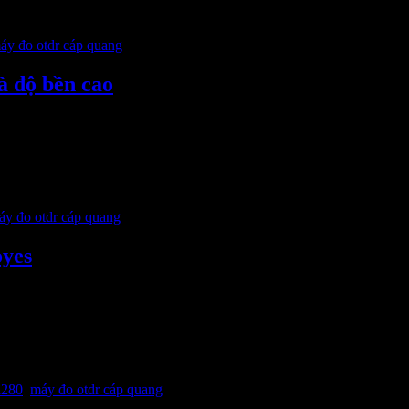
t hợp với […]
áy đo otdr cáp quang
 độ bền cao
g của hang Joinwit Electronics Technology. Thiết bị dung để
 của điểm sự kiện và điểm lỗi […]
áy đo otdr cáp quang
yes
 túi đựng máy, cổng đấu nối FC hoặc SC, adapter universal 2
 cấp nguồn AC adapter
l280
,
máy đo otdr cáp quang