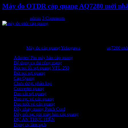
Máy đo OTDR cáp quang AQ7280 mới nhấ
23/05/2015
by
admin
3 Comments
Máy đo OTDR cáp quang yokogawa AQ7280 được thiết kế cải
Yokogawa được thành lập 1933 Ando được thành lập 1981 A
Filed Under:
Máy đo cáp quang Yokogawa
Tagged With:
aq7280 otd
Adapter/ Pin máy hàn cáp quang
Bộ dụng cụ thi công mạng
Bút soi lỗi sợi quang VFL-250
Bút soi sợi quang
Cáp Quang
Chưa được phân loại
Converter quang
Dao cắt sợi quang
Dao rọc vỏ cáp quang
Dao tuốt vỏ cáp quang
Dây nhảy quang Patch Cord
Dây nối sạc pin máy hàn cáp quang
DỰ ÁN THỰC HIỆN
Dụng cụ làm sạch