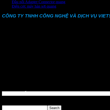
Đầu nối Adapter Connector quang
Điện cực máy hàn sợi quang
CÔNG TY TNHH CÔNG NGHỆ VÀ DỊCH VỤ VIE
Địa chỉ: 73 Đường số 14, KDC Vạn Phúc, P. Hiệp Bình Phướ
MST: 0311963099
ĐT: 028 2202 1688
Email :
sales@vietskytech.com | Kinhdoanh@vietskytech.vn
Thông tin sản phẩm và hỗ trợ kĩ thuật
Phone :
028 2202 1688
ĐT :
0908 522 040
Skype : calvin.phamvn
DM SAN PHẨM
Tìm kiếm
Search