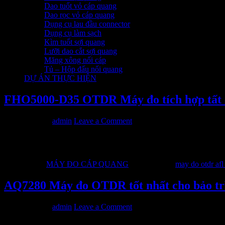
Dao tuốt vỏ cáp quang
Dao rọc vỏ cáp quang
Dụng cụ lau đầu connector
Dụng cụ làm sạch
Kìm tuốt sợi quang
Lưỡi dao cắt sợi quang
Măng xông nối cáp
Tủ – Hộp đấu nối quang
DỰ ÁN THỰC HIỆN
FHO5000-D35 OTDR Máy đo tích hợp tất c
18/08/2016
by
admin
Leave a Comment
FHO5000-D35 OTDR với 02 bước sóng 1310/1550nm, dải động 
nước.
Filed Under:
MÁY ĐO CÁP QUANG
Tagged With:
may do otdr afl
AQ7280 Máy đo OTDR tốt nhất cho bảo t
13/02/2016
by
admin
Leave a Comment
AQ7280 OTDR dòng máy đo có thể test 4 sợi quang cùng lúc. N