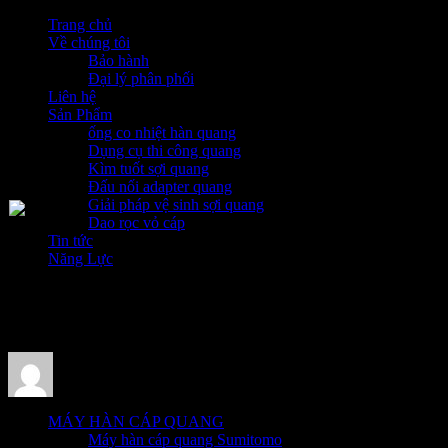
Trang chủ
Về chúng tôi
Bảo hành
Đại lý phân phối
Liên hệ
Sản Phẩm
ống co nhiệt hàn quang
Dụng cụ thi công quang
Kìm tuốt sợi quang
Đấu nối adapter quang
Giải pháp vệ sinh sợi quang
Dao rọc vỏ cáp
Tin tức
Năng Lực
FIBER OPTIC
FIBER OPTIC
MÁY HÀN CÁP QUANG
Máy hàn cáp quang Sumitomo