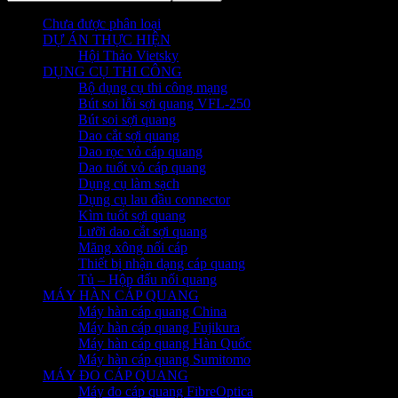
Chưa được phân loại
DỰ ÁN THỰC HIỆN
Hội Thảo Vietsky
DỤNG CỤ THI CÔNG
Bộ dụng cụ thi công mạng
Bút soi lỗi sợi quang VFL-250
Bút soi sợi quang
Dao cắt sợi quang
Dao rọc vỏ cáp quang
Dao tuốt vỏ cáp quang
Dụng cụ làm sạch
Dụng cụ lau đầu connector
Kìm tuốt sợi quang
Lưỡi dao cắt sợi quang
Măng xông nối cáp
Thiết bị nhận dạng cáp quang
Tủ – Hộp đấu nối quang
MÁY HÀN CÁP QUANG
Máy hàn cáp quang China
Máy hàn cáp quang Fujikura
Máy hàn cáp quang Hàn Quốc
Máy hàn cáp quang Sumitomo
MÁY ĐO CÁP QUANG
Máy đo cáp quang FibreOptica