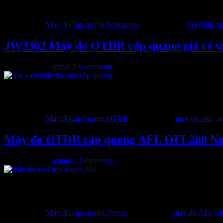
phát ra ánh sáng đỏ trên sợi thứ 3 và 4. Màn hình cảm ứng kế
Filed Under:
Máy đo cáp quang Yokogawa
Tagged With:
AQ7280
,
m
JW3302 Máy đo OTDR cáp quang giá rẻ và
05/11/2015
by
admin
2 Comments
JW3302 máy đo OTDR là dòng sản phẩm đo kiểm mạng cáp quan
hao và chất lượng kết nối,..Nó có thể xác định vị trí chính xác
Filed Under:
Máy đo cáp quang OTDR
Tagged With:
máy đo otdr
,
m
Máy đo OTDR cáp quang AFL OFL280 No
28/08/2015
by
admin
2 Comments
Tất cả máy đo OTDR cáp quang Noyes OFL 280 FlexTester gồm
cụ vệ sinh đầu nối quang SC/ST/FC (2.5mm), cáp USB và bộ
Filed Under:
Máy đo cáp quang Noyes
Tagged With:
máy đo AFL of