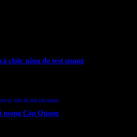
ả chức năng đo test quang
35/33dB tích hợp đèn laze phát sợi quang (VFL), đo công s
 noyes
,
máy đo otdr cáp quang
rì mạng Cáp Quang
ó cho phép người dùng di chuyển nhanh biểu đồ trên sợi, kiểm