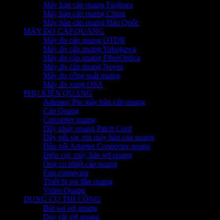
Máy hàn cáp quang Fujikura
Máy hàn cáp quang China
Máy hàn cáp quang Hàn Quốc
MÁY ĐO CÁP QUANG
Máy đo cáp quang OTDR
Máy đo cáp quang Yokogawa
Máy đo cáp quang FibreOptica
Máy đo cáp quang Noyes
Máy đo công suất quang
Máy đo xung OSA
PHỤ KIỆN QUANG
Adapter/ Pin máy hàn cáp quang
Cáp Quang
Converter quang
Dây nhảy quang Patch Cord
Dây nối sạc pin máy hàn cáp quang
Đầu nối Adapter Connector quang
Điện cực máy hàn sợi quang
Ống co nhiệt cáp quang
Fast connector
Thiết bị soi đầu quang
Video Quang
DỤNG CỤ THI CÔNG
Bút soi sợi quang
Dao cắt sợi quang