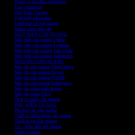
Dụng cụ lau đầu connector
Fast connector
Hội Thảo Vietsky
Kìm tuốt sợi quang
Lưỡi dao cắt sợi quang
Măng xông nối cáp
MÁY HÀN CÁP QUANG
Máy hàn cáp quang China
Máy hàn cáp quang Fujikura
Máy hàn cáp quang Hàn Quốc
Máy hàn cáp quang Sumitomo
MÁY ĐO CÁP QUANG
Máy đo cáp quang FibreOptica
Máy đo cáp quang Noyes
Máy đo cáp quang OTDR
Máy đo cáp quang Yokogawa
Máy đo công suất quang
Máy đo xung OSA
Ống co nhiệt cáp quang
PHỤ KIỆN QUANG
Pin máy đo cáp quang
Thiết bị nhận dạng cáp quang
Thiết bị soi đầu quang
Tủ – Hộp đấu nối quang
Video Quang