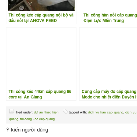
Thi công kéo cáp quang nội bộ và
Thi công hàn nối cáp quan
đấu nối tại ANOVA FEED
Điện Lực Miền Trung
Thi công kéo 44km cáp quang 96
Cung cấp máy đo cáp quang 
core tại An Giang
Mode cho nhiệt điện Duyên 
filed under:
dự án thực hiện
tagged with:
dich vu han cap quang
,
dich vu
quang
,
thi cong keo cap quang
Ý kiến người dùng