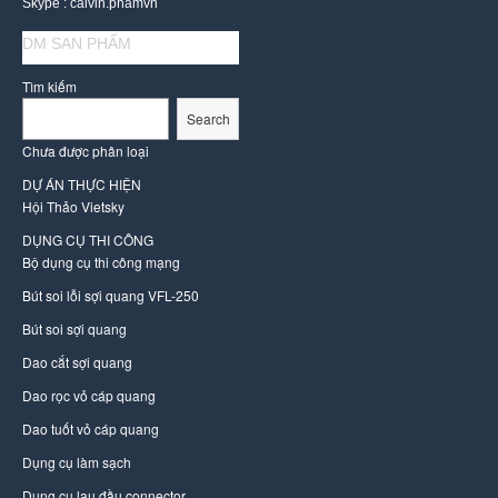
Skype : calvin.phamvn
DM SAN PHẨM
Tìm kiếm
Search
Chưa được phân loại
DỰ ÁN THỰC HIỆN
Hội Thảo Vietsky
DỤNG CỤ THI CÔNG
Bộ dụng cụ thi công mạng
Bút soi lỗi sợi quang VFL-250
Bút soi sợi quang
Dao cắt sợi quang
Dao rọc vỏ cáp quang
Dao tuốt vỏ cáp quang
Dụng cụ làm sạch
Dụng cụ lau đầu connector