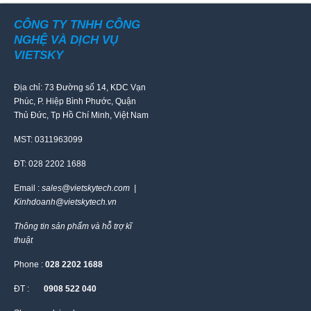
CÔNG TY TNHH CÔNG
NGHỆ VÀ DỊCH VỤ
VIETSKY
Địa chỉ: 73 Đường số 14, KDC Vạn
Phúc, P. Hiệp Bình Phước, Quận
Thủ Đức, Tp Hồ Chí Minh, Việt Nam
MST: 0311963099
ĐT: 028 2202 1688
Email :
sales@vietskytech.com |
Kinhdoanh@vietskytech.vn
Thông tin sản phẩm và hỗ trợ kĩ
thuật
Phone :
028 2202 1688
ĐT :
0908 522 040