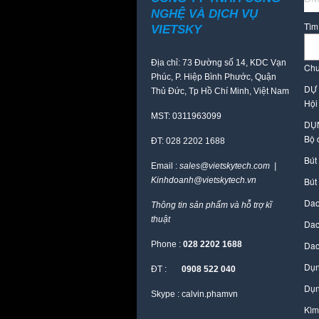
NGHỆ VÀ DỊCH VỤ
Tìm
VIETSKY
Địa chỉ: 73 Đường số 14, KDC Vạn
Chư
Phúc, P. Hiệp Bình Phước, Quận
DỰ
Thủ Đức, Tp Hồ Chí Minh, Việt Nam
Hội
MST: 0311963099
DỤ
Bộ 
ĐT: 028 2202 1688
Bút
Email :
sales@vietskytech.com |
Kinhdoanh@vietskytech.vn
Bút
Dao
Thông tin sản phẩm và hỗ trợ kĩ
thuật
Dao
Phone :
028 2202 1688
Dao
Dụn
ĐT :
0908 522 040
Dụn
Skype : calvin.phamvn
Kìm