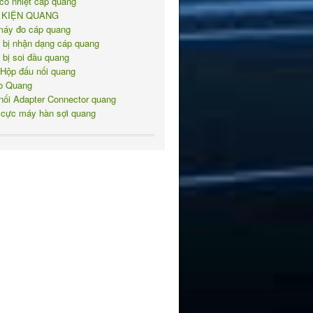
co nhiệt cáp quang
 KIỆN QUANG
máy đo cáp quang
t bị nhận dạng cáp quang
8/05/JR-
t bị soi đầu quang
 Hộp đấu nối quang
o Quang
nối Adapter Connector quang
 cực máy hàn sợi quang