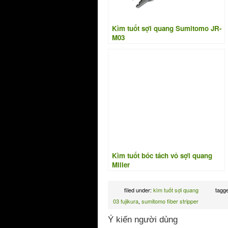
Kìm tuốt sợi quang Sumitomo JR-
M03
Kìm tuốt bóc tách vỏ sợi quang
Miller
filed under:
kìm tuốt sợi quang
tagg
03 fujikura
,
sumitomo fiber stripper
Ý kiến người dùng