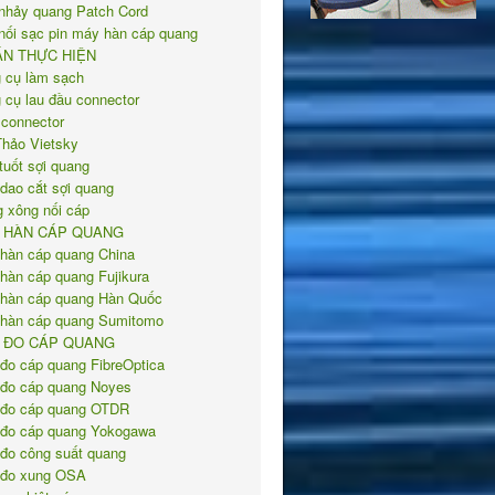
nhảy quang Patch Cord
nối sạc pin máy hàn cáp quang
ÁN THỰC HIỆN
 cụ làm sạch
 cụ lau đầu connector
 connector
Thảo Vietsky
tuốt sợi quang
 dao cắt sợi quang
 xông nối cáp
 HÀN CÁP QUANG
hàn cáp quang China
hàn cáp quang Fujikura
hàn cáp quang Hàn Quốc
hàn cáp quang Sumitomo
 ĐO CÁP QUANG
đo cáp quang FibreOptica
đo cáp quang Noyes
đo cáp quang OTDR
đo cáp quang Yokogawa
đo công suất quang
đo xung OSA