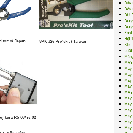
Dây 
Dây 
DỰ 
Dụng
Dụng
Fast
Hội 
itomo/ Japan
8PK-326 Pro’skit / Taiwan
Kìm 
Lưỡi
Măng
MÁY
Máy 
Máy 
Máy 
Máy 
MÁY
Máy 
Máy 
Máy 
Máy 
ujikura RS-03/ rs-02
Máy 
Máy 