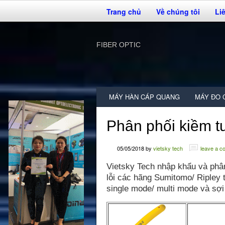
Trang chủ
Về chúng tôi
Li
FIBER OPTIC
MÁY HÀN CÁP QUANG
MÁY ĐO 
Phân phối kiềm t
05/05/2018
by
vietsky tech
leave a 
Vietsky Tech nhập khẩu và phân
lỗi các hãng Sumitomo/ Ripley t
single mode/ multi mode và s