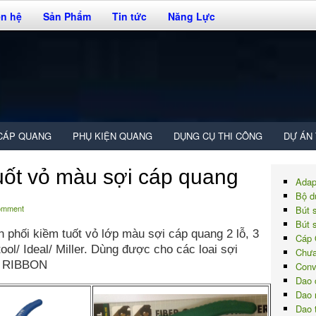
ên hệ
Sản Phẩm
Tin tức
Năng Lực
CÁP QUANG
PHỤ KIỆN QUANG
DỤNG CỤ THI CÔNG
DỰ ÁN
uốt vỏ màu sợi cáp quang
Adap
Bộ d
comment
Bút 
Bút 
 phối kiềm tuốt vỏ lớp màu sợi cáp quang 2 lỗ, 3
Cáp 
ool/ Ideal/ Miller. Dùng được cho các loai sợi
Chưa
ợi RIBBON
Conv
Dao 
Dao 
Dao 