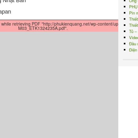
g Nhật Bản
Ống 
PHỤ
apan
Pin 
Thiế
while retrieving PDF "http://phukienquang.net/wp-content/uploads/201
Thiế
M03_ETK1324235A.pdf".
Tủ –
Vide
Đầu 
Điện