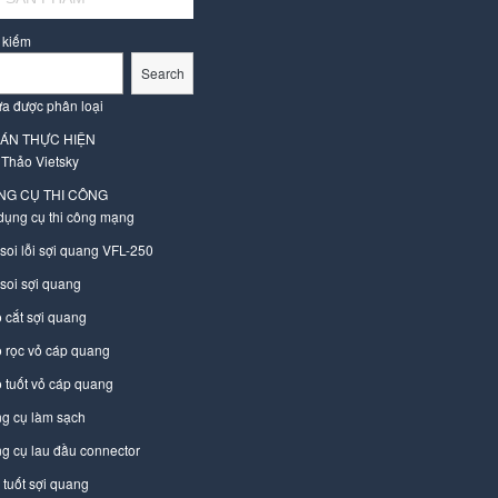
 kiếm
Search
a được phân loại
 ÁN THỰC HIỆN
 Thảo Vietsky
NG CỤ THI CÔNG
dụng cụ thi công mạng
 soi lỗi sợi quang VFL-250
 soi sợi quang
 cắt sợi quang
 rọc vỏ cáp quang
 tuốt vỏ cáp quang
g cụ làm sạch
g cụ lau đầu connector
 tuốt sợi quang