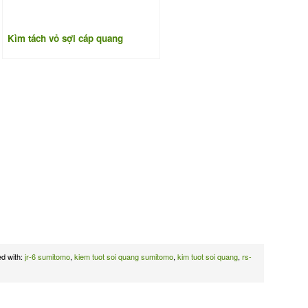
Kìm tách vỏ sợi cáp quang
ed with:
jr-6 sumitomo
,
kiem tuot soi quang sumitomo
,
kim tuot soi quang
,
rs-