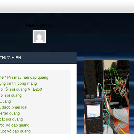
FIBER OPTIC
 THỰC HIỆN
ter/ Pin máy hàn cáp quang
ụng cụ thi công mạng
soi lỗi sợi quang VFL-250
soi sợi quang
Quang
 được phân loại
erter quang
cắt sợi quang
rọc vỏ cáp quang
tuốt vỏ cáp quang