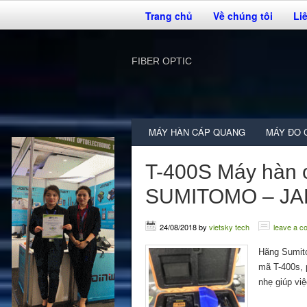
Trang chủ
Về chúng tôi
Li
FIBER OPTIC
MÁY HÀN CÁP QUANG
MÁY ĐO 
T-400S Máy hàn 
SUMITOMO – J
24/08/2018
by
vietsky tech
leave a 
Hãng Sumito
mã T-400s, 
nhẹ giúp vi