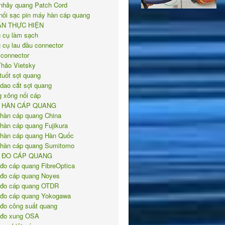
nhảy quang Patch Cord
nối sạc pin máy hàn cáp quang
ÁN THỰC HIỆN
 cụ làm sạch
 cụ lau đầu connector
 connector
Thảo Vietsky
tuốt sợi quang
 dao cắt sợi quang
 xông nối cáp
 HÀN CÁP QUANG
hàn cáp quang China
hàn cáp quang Fujikura
hàn cáp quang Hàn Quốc
hàn cáp quang Sumitomo
 ĐO CÁP QUANG
đo cáp quang FibreOptica
đo cáp quang Noyes
đo cáp quang OTDR
đo cáp quang Yokogawa
đo công suất quang
đo xung OSA