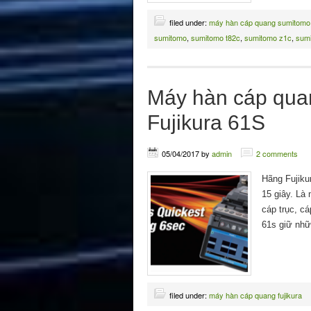
filed under:
máy hàn cáp quang sumitomo
sumitomo
,
sumitomo t82c
,
sumitomo z1c
,
sum
Máy hàn cáp quan
Fujikura 61S
05/04/2017
by
admin
2 comments
Hãng Fujikur
15 giây. Là
cáp trục, cá
61s giữ nh
filed under:
máy hàn cáp quang fujikura