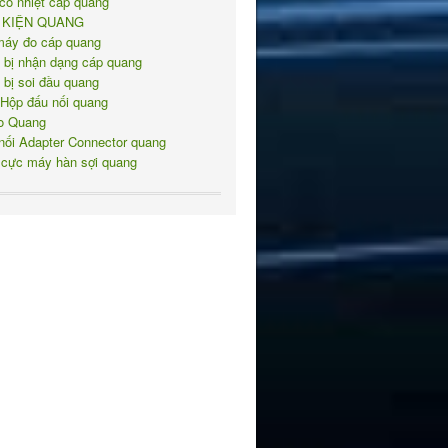
co nhiệt cáp quang
 KIỆN QUANG
máy đo cáp quang
t bị nhận dạng cáp quang
t bị soi đầu quang
 Hộp đấu nối quang
o Quang
nối Adapter Connector quang
 cực máy hàn sợi quang