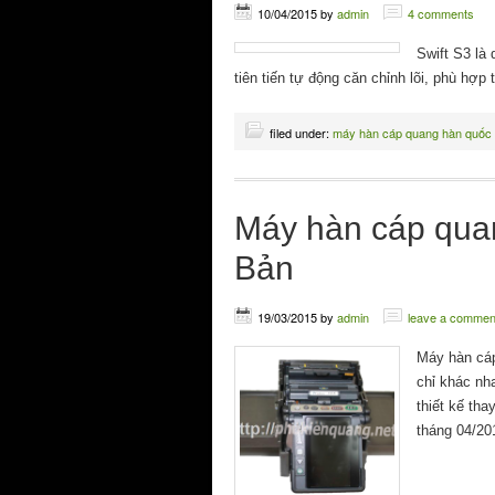
10/04/2015
by
admin
4 comments
Swift S3 là
tiên tiến tự động căn chỉnh lõi, phù hợ
filed under:
máy hàn cáp quang hàn quốc
Máy hàn cáp qua
Bản
19/03/2015
by
admin
leave a commen
Máy hàn cáp
chỉ khác nh
thiết kế th
tháng 04/20