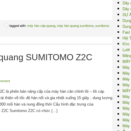
Dây 
Dây 
DỰ 
Dụng
tagged with:
máy hàn cáp quang
,
máy hàn quang sumitomo
,
sumitomo
Dụng
Fast
Hội 
Kìm 
Lưỡi
p quang SUMITOMO Z2C
Măng
MÁY
Máy 
Máy 
Máy 
comment
Máy 
MÁY
C là phiên bản nâng cấp của máy hàn căn chỉnh lõi – lõi cáp
Máy 
i thiện về tốc độ hàn nối và gia nhiệt xuống 15 giây ; dung lượng
Máy 
 300 mối hàn và nung đồng thời Cấu hình đặc trưng của
Máy 
Z2C Sumitomo Z2C có chức […]
Máy 
Máy 
Máy 