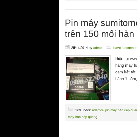
Pin máy sumitom
trên 150 mối hàn
25/11/2014
by
admin
leave a commen
Hiện tại ww
hãng máy hàn
cam kết tất
hành 1 năm,
filed under:
adapter/ pin máy hàn cáp qua
máy hàn cáp quang