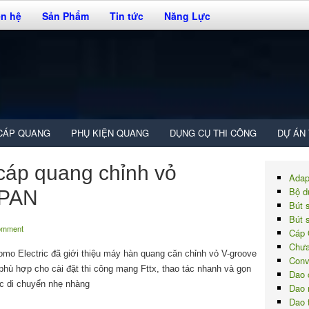
ên hệ
Sản Phẩm
Tin tức
Năng Lực
CÁP QUANG
PHỤ KIỆN QUANG
DỤNG CỤ THI CÔNG
DỰ ÁN
cáp quang chỉnh vỏ
Adap
Bộ d
APAN
Bút 
Bút 
comment
Cáp 
Chưa
mo Electric đã giới thiệu máy hàn quang căn chỉnh vỏ V-groove
Conv
phù hợp cho cài đặt thi công mạng Fttx, thao tác nhanh và gọn
Dao 
ệc di chuyển nhẹ nhàng
Dao 
Dao 