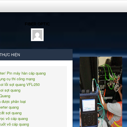
FIBER OPTIC
 THỰC HIỆN
ter/ Pin máy hàn cáp quang
ụng cụ thi công mạng
soi lỗi sợi quang VFL-250
soi sợi quang
Quang
 được phân loại
erter quang
cắt sợi quang
rọc vỏ cáp quang
tuốt vỏ cáp quang