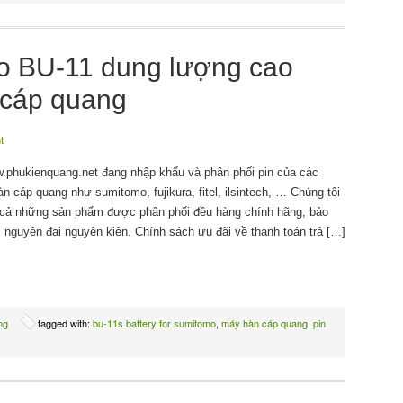
o BU-11 dung lượng cao
 cáp quang
t
w.phukienquang.net đang nhập khẩu và phân phối pin của các
 cáp quang như sumitomo, fujikura, fitel, ilsintech, … Chúng tôi
 cả những sản phẩm được phân phối đều hàng chính hãng, bảo
 nguyên đai nguyên kiện. Chính sách ưu đãi về thanh toán trả […]
ng
tagged with:
bu-11s battery for sumitomo
,
máy hàn cáp quang
,
pin