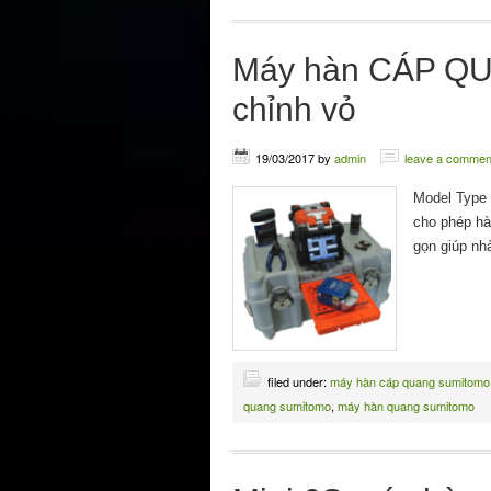
Máy hàn CÁP QU
chỉnh vỏ
19/03/2017
by
admin
leave a commen
Model Type 
cho phép hàn
gọn giúp nh
filed under:
máy hàn cáp quang sumitomo
quang sumitomo
,
máy hàn quang sumitomo