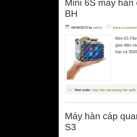
Mini 6S máy hàn
BH
09/08/2015
by
admin
leave a commen
Mini 6S Fib
giao diện và
hàn và 3500
filed under:
máy hàn cáp quang hàn quốc
Máy hàn cáp quan
S3