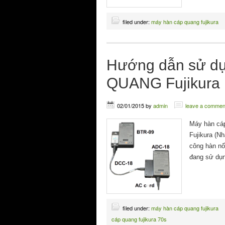
filed under:
máy hàn cáp quang fujikura
Hướng dẫn sử d
QUANG Fujikura
02/01/2015
by
admin
leave a commen
Máy hàn cáp
Fujikura (N
công hàn nố
đang sử dụn
filed under:
máy hàn cáp quang fujikura
cáp quang fujikura 70s