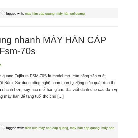
tagged with:
máy hàn cáp quang
,
máy hàn sợi quang
ụng nhanh MÁY HÀN CÁP
 Fsm-70s
t
 quang Fujikura FSM-70S là model mới của hãng sản xuất
hật Bản). Sử dụng công nghệ hoàn toàn tự động giúp quá trình thi
i nhanh hơn, suy hao mối hàn giảm. Bài viết dành cho các đơn vị
g máy hàn để tăng tuổi thọ cho […]
tagged with:
dien cuc may han cap quang
,
máy hàn cáp quang
,
máy hàn