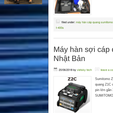
filed under:
máy hàn cáp quang sumitomo
t-400s
Máy hàn sợi cá
Nhật Bản
20/06/2018
by
vietsky tech
leave a 
Sumitomo Z2
quang Z1C cả
pin lớn gần
SUMITOMO 