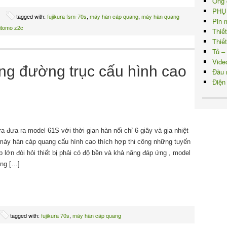
Ống 
PHỤ
tagged with:
fujikura fsm-70s
,
máy hàn cáp quang
,
máy hàn quang
Pin 
itomo z2c
Thiế
Thiế
Tủ –
Vide
g đường trục cấu hình cao
Đầu 
Điện
a đưa ra model 61S với thời gian hàn nối chỉ 6 giây và gia nhiệt
 máy hàn cáp quang cấu hình cao thích hợp thi công những tuyến
p lớn đòi hỏi thiết bị phải có độ bền và khả năng đáp ứng , model
ững […]
tagged with:
fujikura 70s
,
máy hàn cáp quang