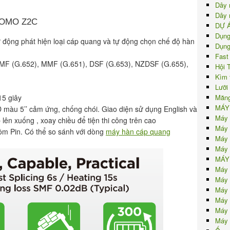
Dây 
Dây 
ITOMO Z2C
DỰ 
Dụng
 động phát hiện loại cáp quang và tự động chọn chế độ hàn
Dụng
Fast
/ SMF (G.652), MMF (G.651), DSF (G.653), NZDSF (G.655),
Hội 
Kìm 
Lưỡi
15 giây
Măng
MÁY
 màu 5’’ cảm ứng, chống chói. Giao diện sử dụng English và
Máy 
 lên xuống , xoay chiều để tiện thi công trên cao
Máy 
m Pin. Có thể so sánh với dòng
máy hàn cáp quang
Máy 
Máy 
MÁY
Máy 
Máy 
Máy 
Máy 
Máy 
Máy 