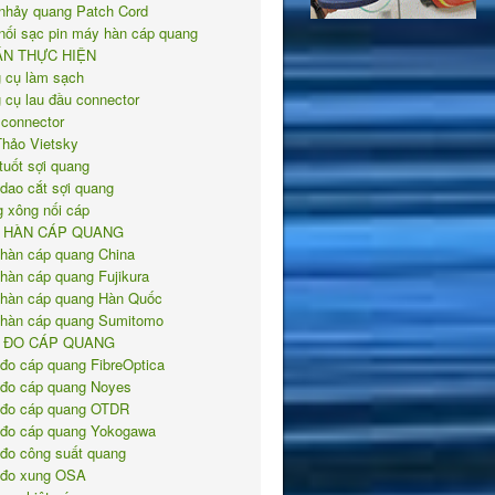
nhảy quang Patch Cord
nối sạc pin máy hàn cáp quang
ÁN THỰC HIỆN
 cụ làm sạch
 cụ lau đầu connector
 connector
Thảo Vietsky
tuốt sợi quang
 dao cắt sợi quang
 xông nối cáp
 HÀN CÁP QUANG
hàn cáp quang China
hàn cáp quang Fujikura
hàn cáp quang Hàn Quốc
hàn cáp quang Sumitomo
 ĐO CÁP QUANG
đo cáp quang FibreOptica
đo cáp quang Noyes
đo cáp quang OTDR
đo cáp quang Yokogawa
đo công suất quang
đo xung OSA