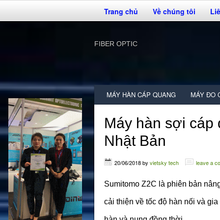
Trang chủ
Về chúng tôi
Li
FIBER OPTIC
MÁY HÀN CÁP QUANG
MÁY ĐO 
Máy hàn sợi cá
Nhật Bản
20/06/2018
by
vietsky tech
leave a 
Sumitomo Z2C là phiên bản nâng 
cải thiện về tốc độ hàn nối và gi
hàn và nung đồng thời