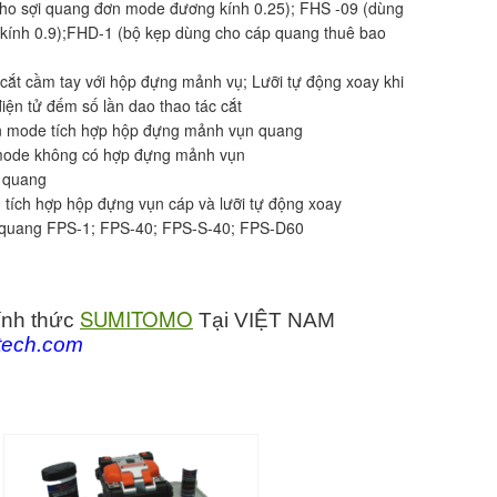
cho sợi quang đơn mode đương kính 0.25); FHS -09 (dùng
kính 0.9);FHD-1 (bộ kẹp dùng cho cáp quang thuê bao
y cắt cầm tay với hộp đựng mảnh vụ; Lưỡi tự động xoay khi
điện tử đếm số lần dao thao tác cắt
n mode tích hợp hộp đựng mảnh vụn quang
 mode không có hợp đựng mảnh vụn
i quang
 tích hợp hộp đựng vụn cáp và lưỡi tự động xoay
 quang FPS-1; FPS-40; FPS-S-40; FPS-D60
trong việc đổi mới công nghệ hàn quang;
ơn vị viễn thông, nhà sản xuất, data center và
SUMITOMO
ính thức
Tại VIỆT NAM
 trình thi công đạt hiệu năng cao nhất. Sản phẩm
tech.com
 nhỏ gọn (hand held fusion splicer) tới công