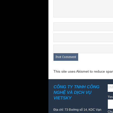
This site uses Akismet to reduce sp
CÔNG TY TNHH CÔNG
DM
NGHỆ VÀ DỊCH VỤ
Tìm
VIETSKY
Địa chỉ: 73 Đường số 14, KDC Vạn
Chư