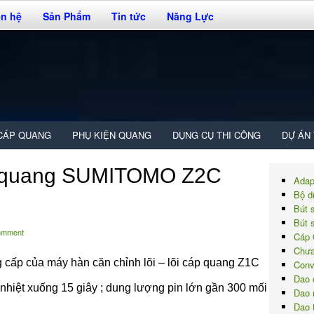
ên hệ
Sản Phẩm
Tin tức
Năng Lực
CÁP QUANG
PHỤ KIỆN QUANG
DỤNG CỤ THI CÔNG
DỰ ÁN
p quang SUMITOMO Z2C
Adap
Bộ d
Bút 
Bút 
comment
Cáp 
Chưa
cấp của máy hàn căn chỉnh lõi – lõi cáp quang Z1C
Conv
Dao 
a nhiệt xuống 15 giây ; dung lượng pin lớn gần 300 mối
Dao 
Dao 