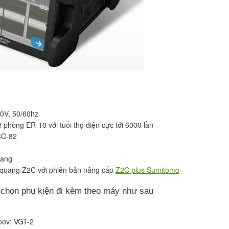
0V, 50/60hz
phòng ER-10 với tuổi thọ điện cực tới 6000 lần
CC-82
uang
quang Z2C với phiên bản nâng cấp
Z2C plus Sumitomo
y chọn phụ kiện đi kèm theo máy như sau
oov: VGT-2