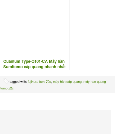
Quantum Type-Q101-CA Máy hàn
Sumitomo cáp quang nhanh nhất
công nghệ Nhật Bản
tagged with:
fujikura fsm-70s
,
máy hàn cáp quang
,
máy hàn quang
itomo z2c