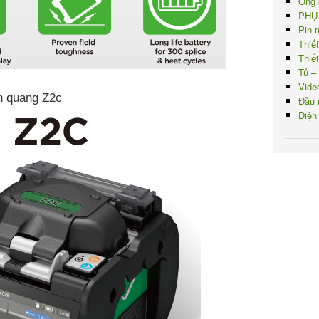
Ống 
PHỤ
Pin 
Thiế
Thiế
Tủ –
Vide
n quang Z2c
Đầu 
Điện