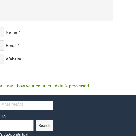
Name
*
Email
*
Website
Learn how your comment data is processed
am.
.
 SAN PHẨM
 kiếm
Search
a được phân loại