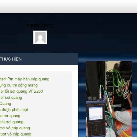
FIBER OPTIC
 THỰC HIỆN
ter/ Pin máy hàn cáp quang
ụng cụ thi công mạng
soi lỗi sợi quang VFL-250
soi sợi quang
Quang
 được phân loại
erter quang
cắt sợi quang
rọc vỏ cáp quang
tuốt vỏ cáp quang