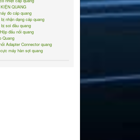
co nhiệt cáp quang
 KIỆN QUANG
máy đo cáp quang
t bị nhận dạng cáp quang
t bị soi đầu quang
 Hộp đấu nối quang
o Quang
nối Adapter Connector quang
 cực máy hàn sợi quang