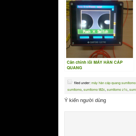
Căn chỉnh lỗi MÁY HÀN CÁP
QUANG
filed under:
máy hàn cáp quang sumitomo
sumitomo
,
sumitomo t82c
,
sumitomo z1c
,
sum
Ý kiến người dùng