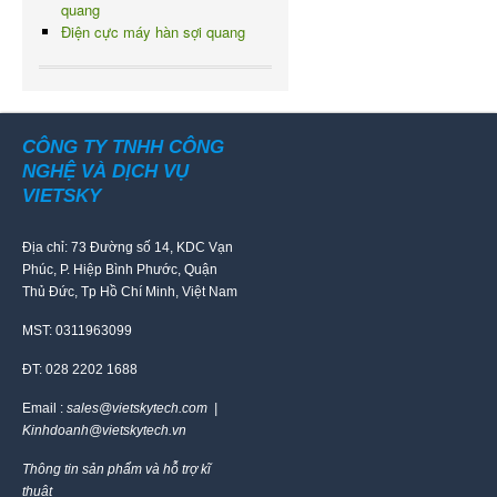
quang
Điện cực máy hàn sợi quang
CÔNG TY TNHH CÔNG
NGHỆ VÀ DỊCH VỤ
VIETSKY
Địa chỉ: 73 Đường số 14, KDC Vạn
Phúc, P. Hiệp Bình Phước, Quận
Thủ Đức, Tp Hồ Chí Minh, Việt Nam
MST: 0311963099
ĐT: 028 2202 1688
Email :
sales@vietskytech.com |
Kinhdoanh@vietskytech.vn
Thông tin sản phẩm và hỗ trợ kĩ
thuật