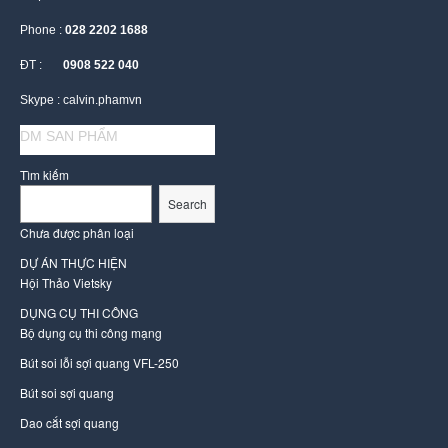
Phone :
028 2202 1688
ĐT :
0908 522 040
Skype : calvin.phamvn
DM SAN PHẨM
Tìm kiếm
Search
Chưa được phân loại
DỰ ÁN THỰC HIỆN
Hội Thảo Vietsky
DỤNG CỤ THI CÔNG
Bộ dụng cụ thi công mạng
Bút soi lỗi sợi quang VFL-250
Bút soi sợi quang
Dao cắt sợi quang