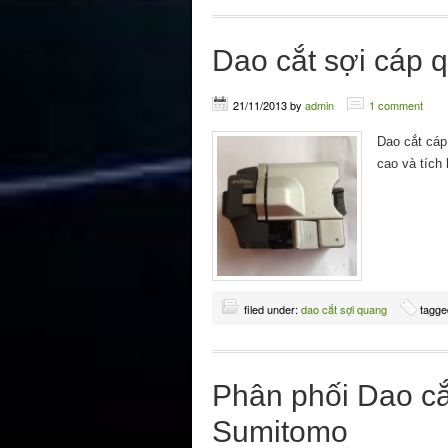
Dao cắt sợi cáp 
21/11/2013
by
admin
1 comment
Dao cắt cáp
cao và tích
filed under:
dao cắt sợi quang
tagge
Phân phối Dao cắ
Sumitomo