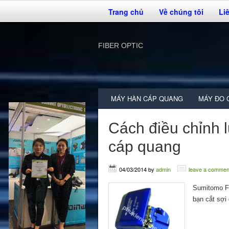
Trang chủ
Về chúng tôi
Li
FIBER OPTIC
MÁY HÀN CÁP QUANG
MÁY ĐO 
Cách điều chỉnh l
cáp quang
04/03/2014
by
admin
leave a commen
Sumitomo FC
bạn cắt sợi 