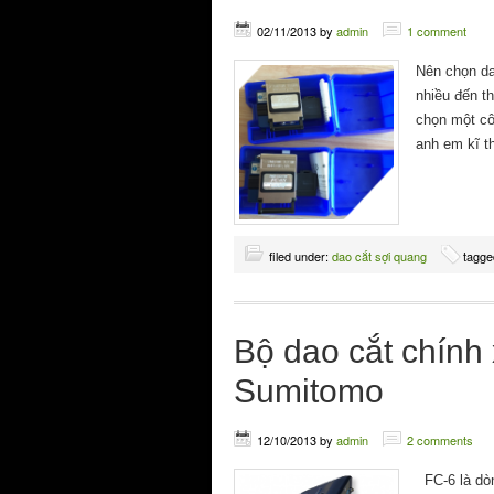
02/11/2013
by
admin
1 comment
Nên chọn da
nhiều đến th
chọn một côn
anh em kĩ t
filed under:
dao cắt sợi quang
tagge
Bộ dao cắt chính
Sumitomo
12/10/2013
by
admin
2 comments
FC-6 là dò