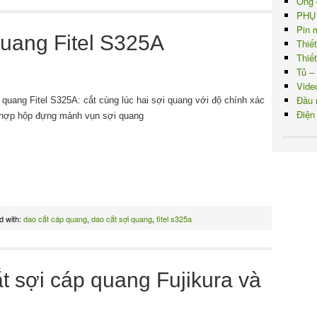
Ống 
PHỤ
Pin 
quang Fitel S325A
Thiế
Thiế
Tủ –
Vide
Đầu 
 quang Fitel S325A: cắt cùng lúc hai sợi quang với độ chính xác
Điện
 hợp hộp đựng mảnh vụn sợi quang
d with:
dao cắt cáp quang
,
dao cắt sợi quang
,
fitel s325a
t sợi cáp quang Fujikura và