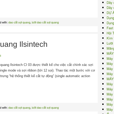
Dây 
Dây 
DỰ 
Dụng
d with:
dao cắt sợi quang
,
lưỡi dao cắt sợi quang
Dụng
Fast
Hội 
Kìm 
uang Ilsintech
Lưỡi
Măng
MÁY
t
Máy 
Máy 
quang Ilsintech CI 03 được thiết kế cho việc cắt chính xác sợi
Máy 
ingle mode và sợi ribbon (tới 12 sọi). Thao tác một bước với cơ
Máy 
trưng “hệ thống thiết kế cắt tự động” (single automatic action
MÁY
Máy 
Máy 
Máy 
Máy 
Máy 
d with:
dao cắt sợi quang
,
lưỡi dao cắt sợi quang
Máy 