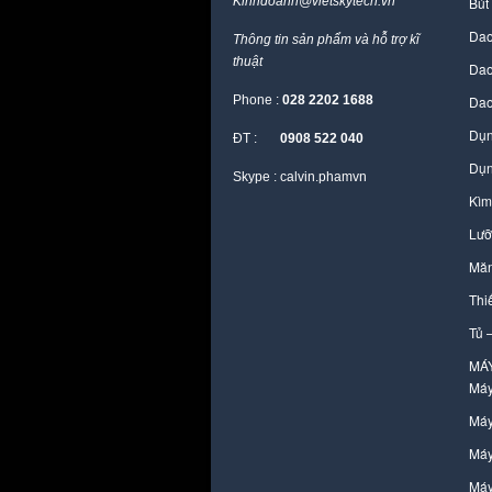
Kinhdoanh@vietskytech.vn
Bút
Dao
Thông tin sản phẩm và hỗ trợ kĩ
thuật
Dao
Phone :
028 2202 1688
Dao
Dụn
ĐT :
0908 522 040
Dụn
Skype : calvin.phamvn
Kìm
Lưỡ
Măn
Thi
Tủ 
MÁ
Máy
Máy
Máy
Máy