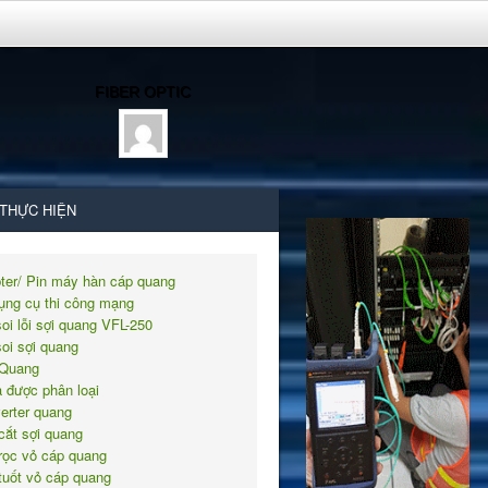
FIBER OPTIC
 THỰC HIỆN
ter/ Pin máy hàn cáp quang
ụng cụ thi công mạng
soi lỗi sợi quang VFL-250
soi sợi quang
Quang
 được phân loại
erter quang
cắt sợi quang
rọc vỏ cáp quang
tuốt vỏ cáp quang