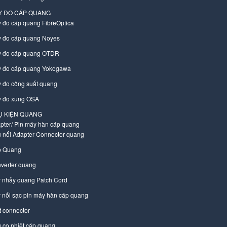
Y ĐO CÁP QUANG
 đo cáp quang FibreOptica
 đo cáp quang Noyes
 đo cáp quang OTDR
 đo cáp quang Yokogawa
 đo công suất quang
 đo xung OSA
Ụ KIỆN QUANG
pter/ Pin máy hàn cáp quang
 nối Adapter Connector quang
 Quang
verter quang
 nhảy quang Patch Cord
 nối sạc pin máy hàn cáp quang
t connector
 co nhiệt cáp quang