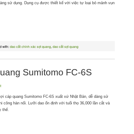
dàng sử dụng. Dụng cụ được thiết kế với việc tự loại bỏ mảnh vụn
d with:
dao cắt chính xác sợi quang
,
dao cắt sợi quang
 quang Sumitomo FC-6S
t
i cáp quang Sumitomo FC-6S xuất xứ Nhật Bản, dễ dàng sử
hi công hàn nối. Lưỡi dao ổn định với tuổi thọ 36,000 lần cắt và
y thế.