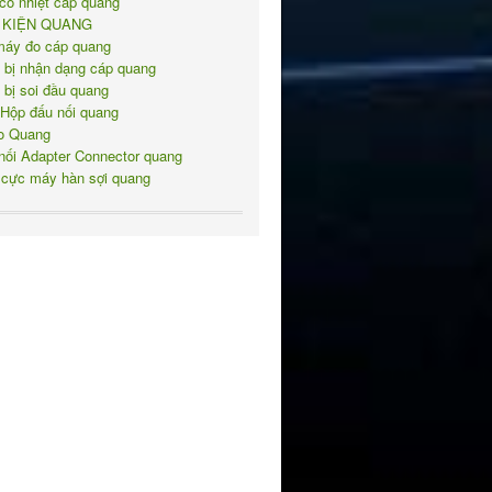
co nhiệt cáp quang
 KIỆN QUANG
máy đo cáp quang
t bị nhận dạng cáp quang
t bị soi đầu quang
 Hộp đấu nối quang
o Quang
nối Adapter Connector quang
 cực máy hàn sợi quang