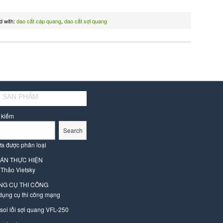
d with:
dao cắt cáp quang
,
dao cắt sợi quang
 SAN PHẨM
 kiếm
Search
a được phân loại
 ÁN THỰC HIỆN
 Thảo Vietsky
NG CỤ THI CÔNG
dụng cụ thi công mạng
 soi lỗi sợi quang VFL-250