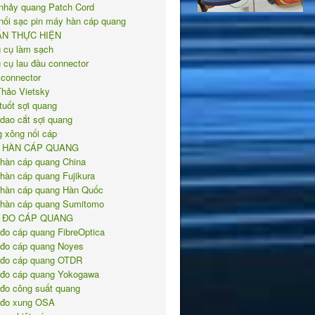
nhảy quang Patch Cord
nối sạc pin máy hàn cáp quang
ÁN THỰC HIỆN
 cụ làm sạch
 cụ lau đầu connector
 connector
Thảo Vietsky
tuốt sợi quang
 dao cắt sợi quang
 xông nối cáp
 HÀN CÁP QUANG
hàn cáp quang China
hàn cáp quang Fujikura
hàn cáp quang Hàn Quốc
hàn cáp quang Sumitomo
 ĐO CÁP QUANG
đo cáp quang FibreOptica
đo cáp quang Noyes
đo cáp quang OTDR
đo cáp quang Yokogawa
đo công suất quang
đo xung OSA