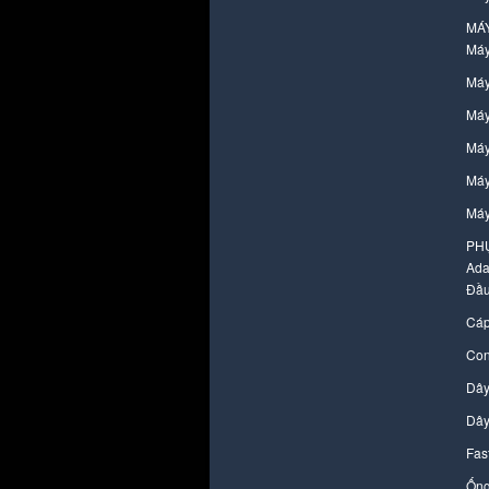
MÁ
Máy
Máy
Máy
Máy
Máy
Máy
PH
Ada
Đầu
Cáp
Con
Dây
Dây
Fas
Ống