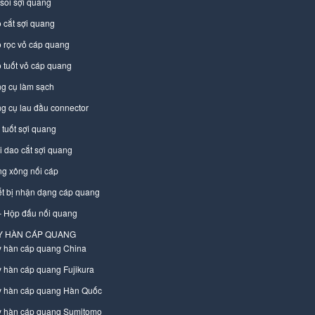
 soi sợi quang
 cắt sợi quang
 rọc vỏ cáp quang
 tuốt vỏ cáp quang
g cụ làm sạch
g cụ lau đầu connector
 tuốt sợi quang
i dao cắt sợi quang
g xông nối cáp
ết bị nhận dạng cáp quang
– Hộp đấu nối quang
Y HÀN CÁP QUANG
 hàn cáp quang China
 hàn cáp quang Fujikura
 hàn cáp quang Hàn Quốc
 hàn cáp quang Sumitomo