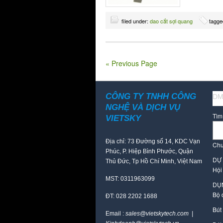
filed under:
dao cắt sợi quang
tagge
« Previous Page
CÔNG TY TNHH CÔNG
DM
NGHỆ VÀ DỊCH VỤ
Tìm
VIETSKY
Địa chỉ: 73 Đường số 14, KDC Vạn
Chư
Phúc, P. Hiệp Bình Phước, Quận
DỰ
Thủ Đức, Tp Hồ Chí Minh, Việt Nam
Hội
MST: 0311963099
DỤ
Bộ 
ĐT: 028 2202 1688
Bút
Email :
sales@vietskytech.com |