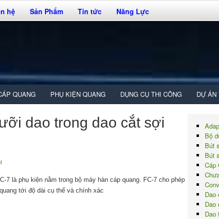
ên hệ
Sản Phẩm
Tin tức
Năng Lực
CÁP QUANG
PHỤ KIỆN QUANG
DỤNG CỤ THI CÔNG
DỰ ÁN
ưỡi dao trong dao cắt sợi
Adap
Bộ d
Bút 
Bút 
t
Cáp 
Chưa
-7 là phụ kiện nằm trong bộ máy hàn cáp quang. FC-7 cho phép
Conv
quang tới độ dài cụ thể và chính xác
Dao 
Dao 
Dao 