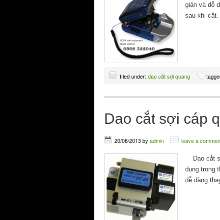
giản và dễ 
sau khi cắt.
filed under:
dao cắt sợi quang
tagge
Dao cắt sợi cáp
20/08/2013
by
admin
leave a commen
Dao cắt sợ
dụng trong t
dễ dàng tha