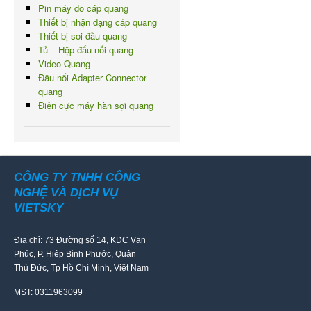
Pin máy đo cáp quang
Thiết bị nhận dạng cáp quang
Thiết bị soi đầu quang
Tủ – Hộp đấu nối quang
Video Quang
Đầu nối Adapter Connector
quang
Điện cực máy hàn sợi quang
CÔNG TY TNHH CÔNG
NGHỆ VÀ DỊCH VỤ
VIETSKY
Địa chỉ: 73 Đường số 14, KDC Vạn
Phúc, P. Hiệp Bình Phước, Quận
Thủ Đức, Tp Hồ Chí Minh, Việt Nam
MST: 0311963099