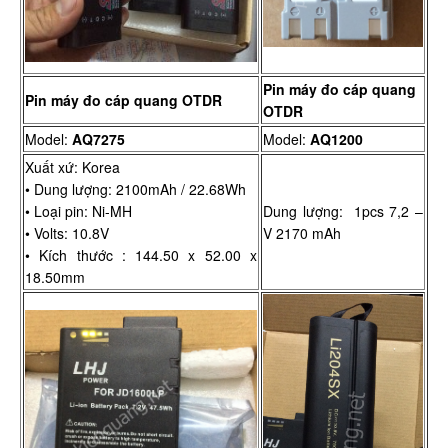
Pin máy đo cáp quang
Pin máy đo cáp quang OTDR
OTDR
Model:
AQ7275
Model:
AQ1200
Xuất xứ: Korea
• Dung lượng: 2100mAh / 22.68Wh
• Loại pin: Ni-MH
Dung lượng: 1pcs 7,2 –
• Volts: 10.8V
V 2170 mAh
• Kích thước : 144.50 x 52.00 x
18.50mm