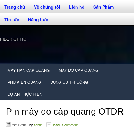
Trang chủ
Về chúng tôi
Liên hệ
Sản Phẩm
Tin tức
Năng Lực
FIBER OPTIC
MÁY HÀN CÁP QUANG
MÁY ĐO CÁP QUANG
PHỤ KIỆN QUANG
DỤNG CỤ THI CÔNG
DỰ ÁN THỰC HIỆN
Pin máy đo cáp quang OTDR
22/08/2016
by
admin
leave a comment