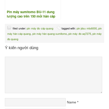
Pin máy sumitomo BU-11 dung
lượng cao trên 150 mối hàn cáp
quang
filed under:
pin máy đo cáp quang
tagged with:
pin jdsu mts6000
,
pin
máy hàn cáp quang
,
pin máy hàn quang sumitomo
,
pin máy đo aq7275
,
pin máy
đo quang
Ý kiến người dùng
Name
*