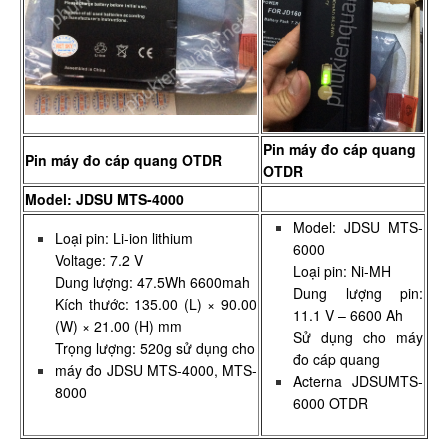
Pin máy đo cáp quang
Pin máy đo cáp quang OTDR
OTDR
Model: JDSU MTS-4000
Model: JDSU MTS-
Loại pin: Li-ion lithium
6000
Voltage: 7.2 V
Loại pin: Ni-MH
Dung lượng: 47.5Wh 6600mah
Dung lượng pin:
Kích thước: 135.00 (L) × 90.00
11.1 V – 6600 Ah
(W) × 21.00 (H) mm
Sử dụng cho máy
Trọng lượng: 520g sử dụng cho
đo cáp quang
máy đo JDSU MTS-4000, MTS-
Acterna JDSUMTS-
8000
6000 OTDR