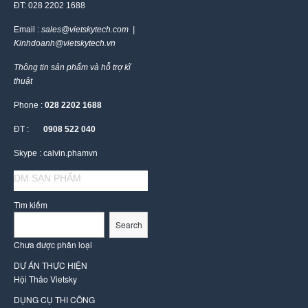
ĐT: 028 2202 1688
Email :
sales@vietskytech.com |
Kinhdoanh@vietskytech.vn
Thông tin sản phẩm và hỗ trợ kĩ
thuật
Phone :
028 2202 1688
ĐT :
0908 522 040
Skype : calvin.phamvn
DM SAN PHẨM
Tìm kiếm
Search
Chưa được phân loại
DỰ ÁN THỰC HIỆN
Hội Thảo Vietsky
DỤNG CỤ THI CÔNG