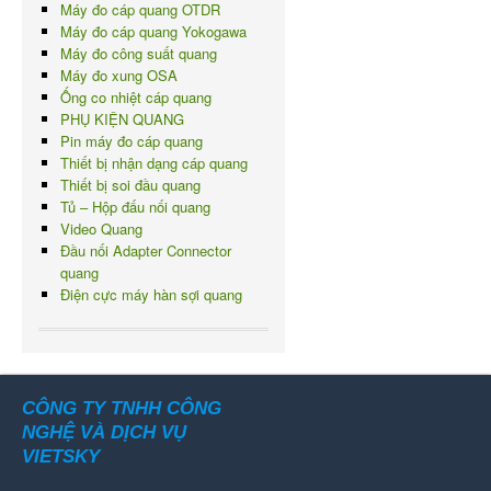
Máy đo cáp quang OTDR
Máy đo cáp quang Yokogawa
Máy đo công suất quang
Máy đo xung OSA
Ống co nhiệt cáp quang
PHỤ KIỆN QUANG
Pin máy đo cáp quang
Thiết bị nhận dạng cáp quang
Thiết bị soi đầu quang
Tủ – Hộp đấu nối quang
Video Quang
Đầu nối Adapter Connector
quang
Điện cực máy hàn sợi quang
CÔNG TY TNHH CÔNG
NGHỆ VÀ DỊCH VỤ
VIETSKY