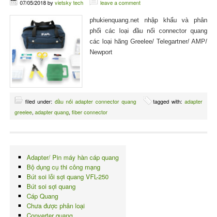
07/05/2018
by
vietsky tech
leave a comment
phukienquang.net nhập khẩu và phân
phối các loại đầu nối connector quang
các loại hãng Greelee/ Telegartner/ AMP/
Newport
filed under:
đầu nối adapter connector quang
tagged with:
adapter
greelee
,
adapter quang
,
fiber connector
Adapter/ Pin máy hàn cáp quang
Bộ dụng cụ thi công mạng
Bút soi lỗi sợi quang VFL-250
Bút soi sợi quang
Cáp Quang
Chưa được phân loại
Converter quang