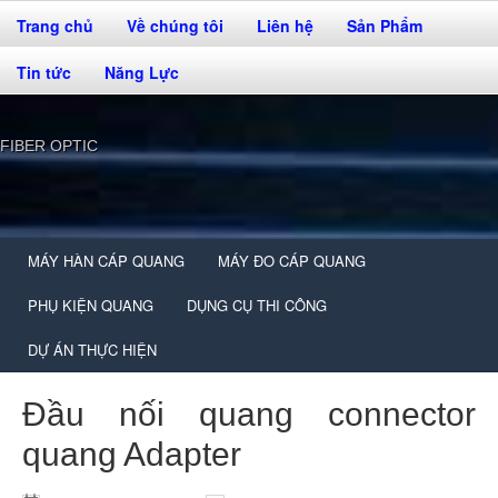
Trang chủ
Về chúng tôi
Liên hệ
Sản Phẩm
Tin tức
Năng Lực
FIBER OPTIC
MÁY HÀN CÁP QUANG
MÁY ĐO CÁP QUANG
PHỤ KIỆN QUANG
DỤNG CỤ THI CÔNG
DỰ ÁN THỰC HIỆN
Đầu nối quang connector
quang Adapter