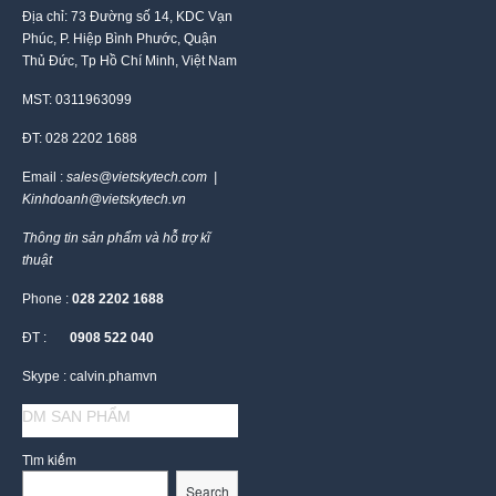
Địa chỉ: 73 Đường số 14, KDC Vạn
Phúc, P. Hiệp Bình Phước, Quận
Thủ Đức, Tp Hồ Chí Minh, Việt Nam
MST: 0311963099
ĐT: 028 2202 1688
Email :
sales@vietskytech.com |
Kinhdoanh@vietskytech.vn
Thông tin sản phẩm và hỗ trợ kĩ
thuật
Phone :
028 2202 1688
ĐT :
0908 522 040
Skype : calvin.phamvn
DM SAN PHẨM
Tìm kiếm
Search