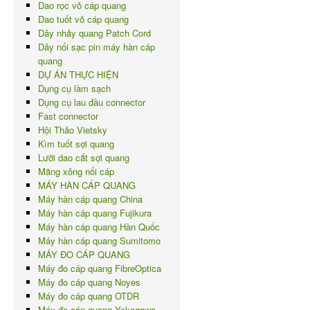
Dao rọc vỏ cáp quang
Dao tuốt vỏ cáp quang
Dây nhảy quang Patch Cord
Dây nối sạc pin máy hàn cáp
quang
DỰ ÁN THỰC HIỆN
Dụng cụ làm sạch
Dụng cụ lau đầu connector
Fast connector
Hội Thảo Vietsky
Kìm tuốt sợi quang
Lưỡi dao cắt sợi quang
Măng xông nối cáp
MÁY HÀN CÁP QUANG
Máy hàn cáp quang China
Máy hàn cáp quang Fujikura
Máy hàn cáp quang Hàn Quốc
Máy hàn cáp quang Sumitomo
MÁY ĐO CÁP QUANG
Máy đo cáp quang FibreOptica
Máy đo cáp quang Noyes
Máy đo cáp quang OTDR
Máy đo cáp quang Yokogawa