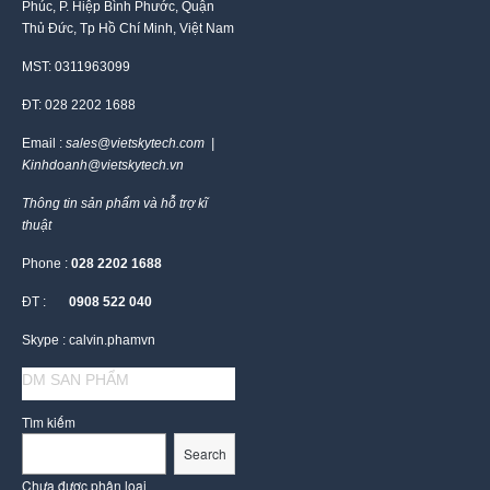
Phúc, P. Hiệp Bình Phước, Quận
Thủ Đức, Tp Hồ Chí Minh, Việt Nam
MST: 0311963099
ĐT: 028 2202 1688
Email :
sales@vietskytech.com |
Kinhdoanh@vietskytech.vn
Thông tin sản phẩm và hỗ trợ kĩ
thuật
Phone :
028 2202 1688
ĐT :
0908 522 040
Skype : calvin.phamvn
DM SAN PHẨM
Tìm kiếm
Search
Chưa được phân loại