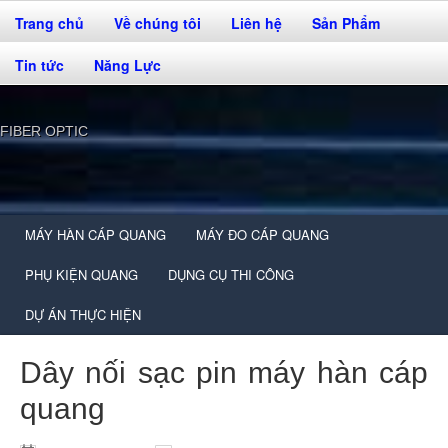
Trang chủ
Về chúng tôi
Liên hệ
Sản Phẩm
Tin tức
Năng Lực
FIBER OPTIC
MÁY HÀN CÁP QUANG
MÁY ĐO CÁP QUANG
PHỤ KIỆN QUANG
DỤNG CỤ THI CÔNG
DỰ ÁN THỰC HIỆN
Dây nối sạc pin máy hàn cáp
quang