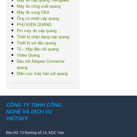
Máy đo công suất quang
Máy đo xung OSA
Ống co nhiệt cáp quang
PHỤ KIỆN QUANG
Pin máy đo cáp quang
Thiết bị nhận dạng cáp quang
Thiết bị soi đầu quang
Tủ – Hộp đấu nối quang
Video Quang
Đầu nối Adapter Connector
quang
Điện cực máy hàn sợi quang
CÔNG TY TNHH CÔNG
NGHỆ VÀ DỊCH VỤ
VIETSKY
Địa chỉ: 73 Đường số 14, KDC Vạn