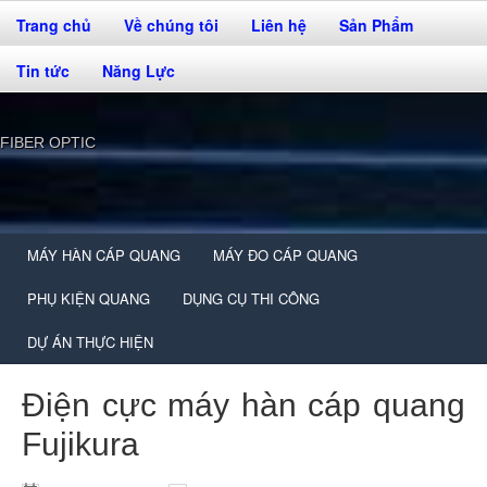
Trang chủ
Về chúng tôi
Liên hệ
Sản Phẩm
Tin tức
Năng Lực
FIBER OPTIC
MÁY HÀN CÁP QUANG
MÁY ĐO CÁP QUANG
PHỤ KIỆN QUANG
DỤNG CỤ THI CÔNG
DỰ ÁN THỰC HIỆN
Điện cực máy hàn cáp quang
Fujikura