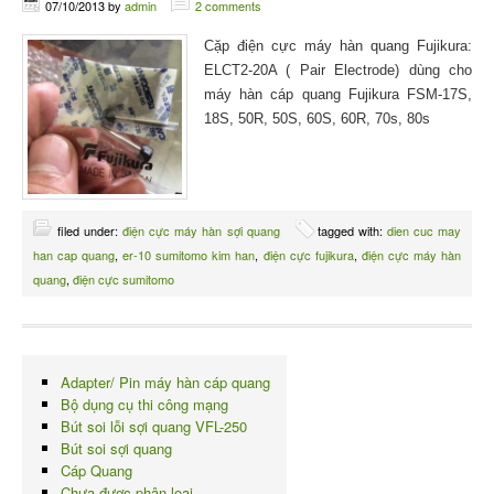
07/10/2013
by
admin
2 comments
Cặp điện cực máy hàn quang Fujikura:
ELCT2-20A ( Pair Electrode) dùng cho
máy hàn cáp quang Fujikura FSM-17S,
18S, 50R, 50S, 60S, 60R, 70s, 80s
filed under:
điện cực máy hàn sợi quang
tagged with:
dien cuc may
han cap quang
,
er-10 sumitomo kim han
,
điện cực fujikura
,
điện cực máy hàn
quang
,
điện cực sumitomo
Adapter/ Pin máy hàn cáp quang
Bộ dụng cụ thi công mạng
Bút soi lỗi sợi quang VFL-250
Bút soi sợi quang
Cáp Quang
Chưa được phân loại