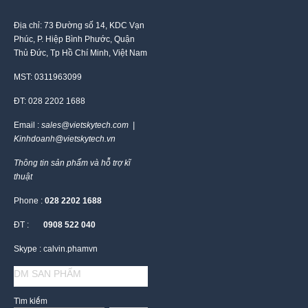
Địa chỉ: 73 Đường số 14, KDC Vạn
Phúc, P. Hiệp Bình Phước, Quận
Thủ Đức, Tp Hồ Chí Minh, Việt Nam
MST: 0311963099
ĐT: 028 2202 1688
Email :
sales@vietskytech.com |
Kinhdoanh@vietskytech.vn
Thông tin sản phẩm và hỗ trợ kĩ
thuật
Phone :
028 2202 1688
ĐT :
0908 522 040
Skype : calvin.phamvn
DM SAN PHẨM
Tìm kiếm