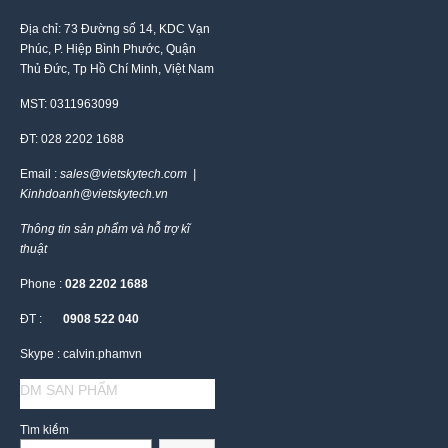
Địa chỉ: 73 Đường số 14, KDC Vạn
Phúc, P. Hiệp Bình Phước, Quận
Thủ Đức, Tp Hồ Chí Minh, Việt Nam
MST: 0311963099
ĐT: 028 2202 1688
Email :
sales@vietskytech.com |
Kinhdoanh@vietskytech.vn
Thông tin sản phẩm và hỗ trợ kĩ
thuật
Phone :
028 2202 1688
ĐT :
0908 522 040
Skype : calvin.phamvn
DM SAN PHẨM
Tìm kiếm