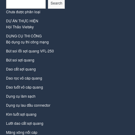
Search
Chưa được phân loại
DỰ ÁN THỰC HIỆN
Hội Thảo Vietsky
DỤNG CỤ THI CÔNG
Bộ dụng cụ thi công mạng
Bút soi lỗi sợi quang VFL-250
Bút soi sợi quang
Dao cắt sợi quang
Dao rọc vỏ cáp quang
Dao tuốt vỏ cáp quang
Dụng cụ làm sạch
Dụng cụ lau đầu connector
Kìm tuốt sợi quang
Lưỡi dao cắt sợi quang
Măng xông nối cáp