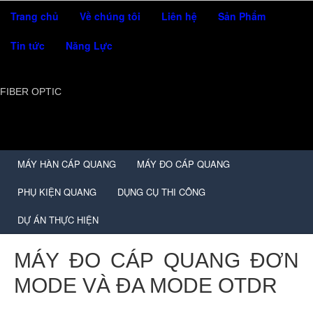
Trang chủ
Về chúng tôi
Liên hệ
Sản Phẩm
Tin tức
Năng Lực
FIBER OPTIC
MÁY HÀN CÁP QUANG
MÁY ĐO CÁP QUANG
PHỤ KIỆN QUANG
DỤNG CỤ THI CÔNG
DỰ ÁN THỰC HIỆN
MÁY ĐO CÁP QUANG ĐƠN
MODE VÀ ĐA MODE OTDR