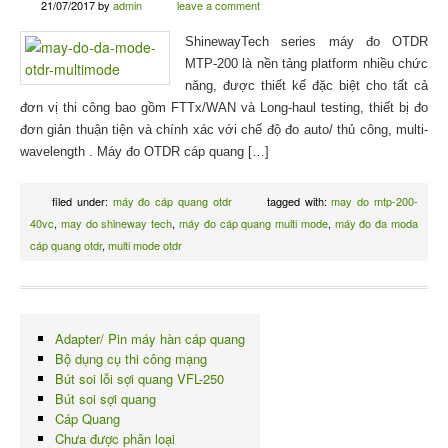
21/07/2017
by
admin
leave a comment
ShinewayTech series máy đo OTDR
MTP-200 là nền tảng platform nhiều chức
năng, được thiết kế đặc biệt cho tất cả
đơn vị thi công bao gồm FTTx/WAN và Long-haul testing, thiết bị đo
đơn giản thuận tiện và chính xác với chế độ đo auto/ thủ công, multi-
wavelength . Máy đo OTDR cáp quang […]
filed under:
máy đo cáp quang otdr
tagged with:
may do mtp-200-
40vc
,
may do shineway tech
,
máy đo cáp quang multi mode
,
máy đo đa moda
cáp quang otdr
,
multi mode otdr
Adapter/ Pin máy hàn cáp quang
Bộ dụng cụ thi công mạng
Bút soi lỗi sợi quang VFL-250
Bút soi sợi quang
Cáp Quang
Chưa được phân loại