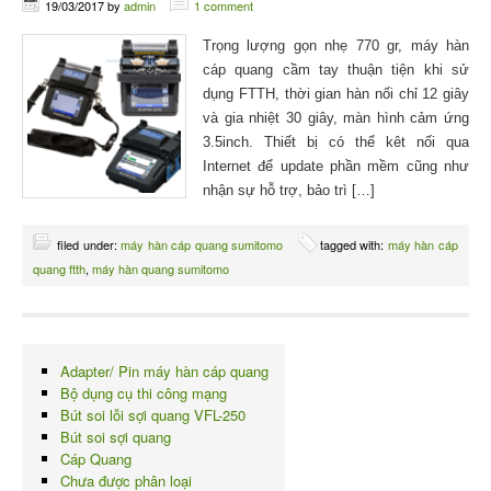
19/03/2017
by
admin
1 comment
Trọng lượng gọn nhẹ 770 gr, máy hàn
cáp quang cầm tay thuận tiện khi sử
dụng FTTH, thời gian hàn nối chỉ 12 giây
và gia nhiệt 30 giây, màn hình cảm ứng
3.5inch. Thiết bị có thể kêt nối qua
Internet để update phần mềm cũng như
nhận sự hỗ trợ, bảo trì […]
filed under:
máy hàn cáp quang sumitomo
tagged with:
máy hàn cáp
quang ftth
,
máy hàn quang sumitomo
Adapter/ Pin máy hàn cáp quang
Bộ dụng cụ thi công mạng
Bút soi lỗi sợi quang VFL-250
Bút soi sợi quang
Cáp Quang
Chưa được phân loại