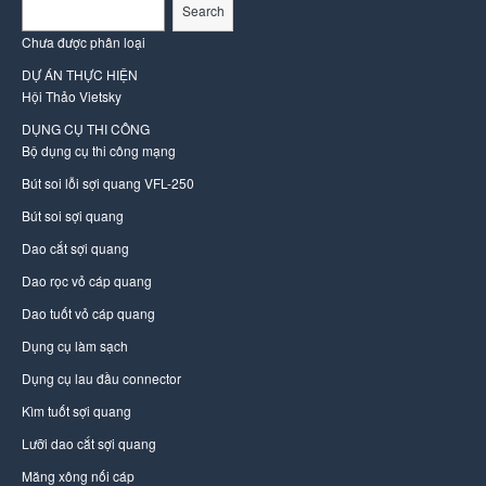
Search
Chưa được phân loại
DỰ ÁN THỰC HIỆN
Hội Thảo Vietsky
DỤNG CỤ THI CÔNG
Bộ dụng cụ thi công mạng
Bút soi lỗi sợi quang VFL-250
Bút soi sợi quang
Dao cắt sợi quang
Dao rọc vỏ cáp quang
Dao tuốt vỏ cáp quang
Dụng cụ làm sạch
Dụng cụ lau đầu connector
Kìm tuốt sợi quang
Lưỡi dao cắt sợi quang
Măng xông nối cáp