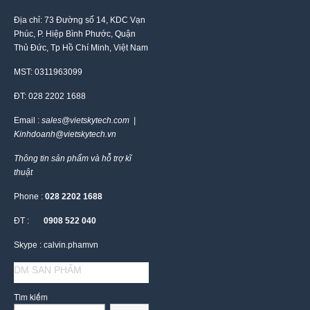
Địa chỉ: 73 Đường số 14, KDC Vạn
Phúc, P. Hiệp Bình Phước, Quận
Thủ Đức, Tp Hồ Chí Minh, Việt Nam
MST: 0311963099
ĐT: 028 2202 1688
Email :
sales@vietskytech.com |
Kinhdoanh@vietskytech.vn
Thông tin sản phẩm và hỗ trợ kĩ
thuật
Phone :
028 2202 1688
ĐT :
0908 522 040
Skype : calvin.phamvn
DM SAN PHẨM
Tìm kiếm