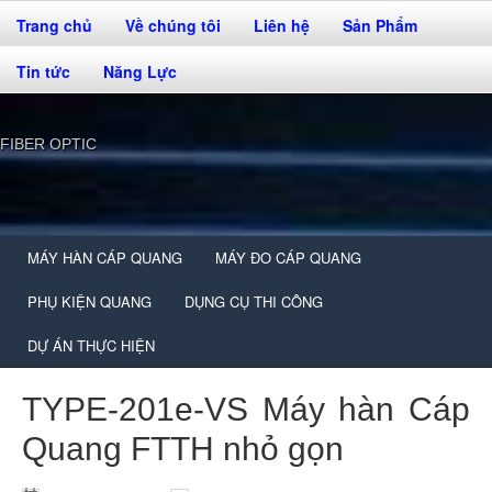
Trang chủ
Về chúng tôi
Liên hệ
Sản Phẩm
Tin tức
Năng Lực
FIBER OPTIC
MÁY HÀN CÁP QUANG
MÁY ĐO CÁP QUANG
PHỤ KIỆN QUANG
DỤNG CỤ THI CÔNG
DỰ ÁN THỰC HIỆN
TYPE-201e-VS Máy hàn Cáp
Quang FTTH nhỏ gọn