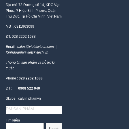
Địa chỉ: 73 Đường số 14, KDC Vạn
Phúc, P. Hiệp Bình Phước, Quận
Thủ Đức, Tp Hồ Chí Minh, Việt Nam
MST: 0311963099
ĐT: 028 2202 1688
Email :
sales@vietskytech.com |
Kinhdoanh@vietskytech.vn
Thông tin sản phẩm và hỗ trợ kĩ
thuật
Phone :
028 2202 1688
ĐT :
0908 522 040
Skype : calvin.phamvn
DM SAN PHẨM
Tìm kiếm
Search