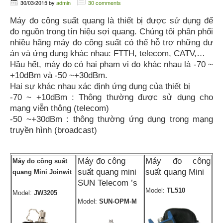
30/03/2015
by
admin
30 comments
Máy đo công suất quang là thiết bị được sử dụng để
đo nguồn trong tín hiệu sợi quang. Chúng tôi phân phối
nhiều hãng máy đo công suất có thể hỗ trợ những dự
án và ứng dụng khác nhau: FTTH, telecom, CATV,…
Hầu hết, máy đo có hai phạm vi đo khác nhau là -70 ~
+10dBm và -50 ~+30dBm.
Hai sự khác nhau xác định ứng dụng của thiết bị
-70 ~ +10dBm : Thông thường được sử dụng cho
mạng viễn thông (telecom)
-50 ~+30dBm : thông thường ứng dụng trong mạng
truyền hình (broadcast)
Máy đo công
Máy đo công
Máy đo công suất
suất quang mini
suất quang Mini
quang Mini Joinwit
SUN Telecom ’s
Model:
TL510
Model:
JW3205
Model:
SUN-OPM-M