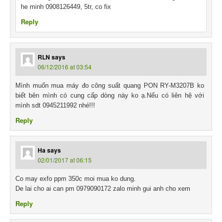
he minh 0908126449, 5tr, co fix
Reply
RLN
says
06/12/2016 at 03:54
Mình muốn mua máy đo công suất quang PON RY-M3207B ko
biết bên mình có cung cấp dòng này ko ạ.Nếu có liên hệ với
mình sdt 0945211992 nhé!!!
Reply
Ha
says
02/01/2017 at 06:15
Co may exfo ppm 350c moi mua ko dung.
De lai cho ai can pm 0979090172 zalo minh gui anh cho xem
Reply