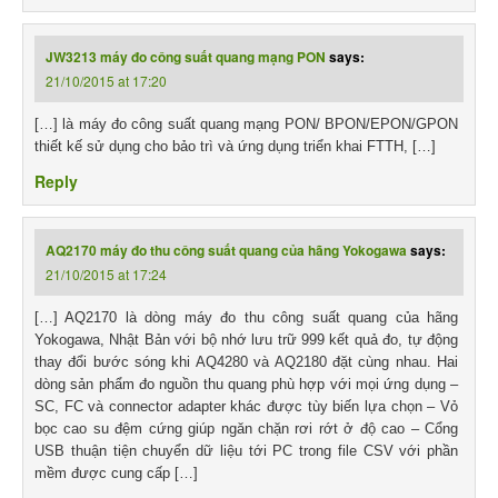
JW3213 máy đo công suất quang mạng PON
says:
21/10/2015 at 17:20
[…] là máy đo công suất quang mạng PON/ BPON/EPON/GPON
thiết kế sử dụng cho bảo trì và ứng dụng triển khai FTTH, […]
Reply
AQ2170 máy đo thu công suất quang của hãng Yokogawa
says:
21/10/2015 at 17:24
[…] AQ2170 là dòng máy đo thu công suất quang của hãng
Yokogawa, Nhật Bản với bộ nhớ lưu trữ 999 kết quả đo, tự động
thay đổi bước sóng khi AQ4280 và AQ2180 đặt cùng nhau. Hai
dòng sản phẩm đo nguồn thu quang phù hợp với mọi ứng dụng –
SC, FC và connector adapter khác được tùy biến lựa chọn – Vỏ
bọc cao su đệm cứng giúp ngăn chặn rơi rớt ở độ cao – Cổng
USB thuận tiện chuyển dữ liệu tới PC trong file CSV với phần
mềm được cung cấp […]