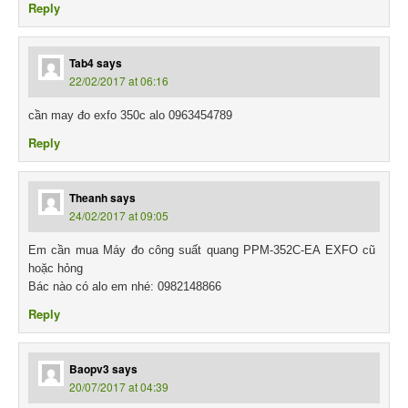
Reply
Tab4
says
22/02/2017 at 06:16
cần may đo exfo 350c alo 0963454789
Reply
Theanh
says
24/02/2017 at 09:05
Em cần mua Máy đo công suất quang PPM-352C-EA EXFO cũ
hoặc hỏng
Bác nào có alo em nhé: 0982148866
Reply
Baopv3
says
20/07/2017 at 04:39