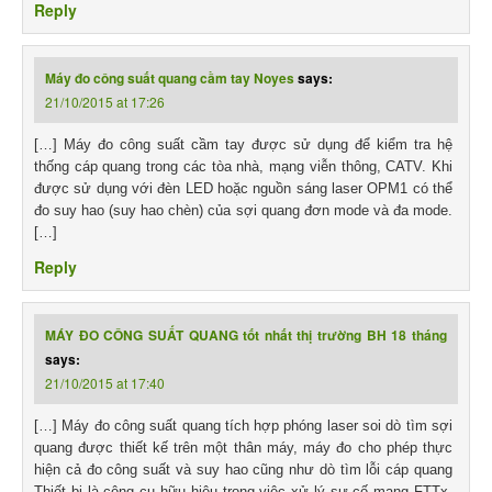
Reply
Máy đo công suất quang cầm tay Noyes
says:
21/10/2015 at 17:26
[…] Máy đo công suất cầm tay được sử dụng để kiểm tra hệ
thống cáp quang trong các tòa nhà, mạng viễn thông, CATV. Khi
được sử dụng với đèn LED hoặc nguồn sáng laser OPM1 có thể
đo suy hao (suy hao chèn) của sợi quang đơn mode và đa mode.
[…]
Reply
MÁY ĐO CÔNG SUẤT QUANG tốt nhất thị trường BH 18 tháng
says:
21/10/2015 at 17:40
[…] Máy đo công suất quang tích hợp phóng laser soi dò tìm sợi
quang được thiết kế trên một thân máy, máy đo cho phép thực
hiện cả đo công suất và suy hao cũng như dò tìm lỗi cáp quang
Thiết bị là công cụ hữu hiệu trong việc xử lý sự cố mạng FTTx.