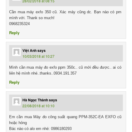
28/02/2018 at 08:15
Cần mua máy exfo 350 cũ. Xác máy cũng dc. Bạn nào có pm
mình với. Thank so much!
0968235324
Reply
Việt Anh
says
10/03/2018 at 10:27
Mình cần mua máy đo exfo ppm 350c.. cũ mới đều được.. ai có
liên hệ mình nhé..thanks..0934.191.357
Reply
Hà Ngọc Thành
says
22/08/2018 at 10:10
Em cần mua Máy đo công suất quang PPM-352C-EA EXFO cũ
hoặc hỏng
Bác nào có alo em nhé: 0986180293