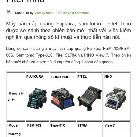
01/05/2018
by
vietsky tech
leave a comment
Máy hàn cáp quang Fujikura; sumitomo ; Fitel; Inno
được so sánh theo phiên bản mới nhất với việc kiểm
nghiệm qua thông số kĩ thuật và thực tiễn hàn nối.
Bảng so sánh sau giữ máy hàn cáp quang Fujikura FSM-70S/FSM-
80S, Sumitomo Type-81C, Fitel S178A và INNO View 7. Theo phiên
bản mới nhất và được sử dụng trên cùng 1 đoạn cáp quang
FUJIKURA
FITEL
INNO
SUMITOMO
Hãng sản
xuất
Model
FSM-70S
Type-81C
S178A
View 7
Phương