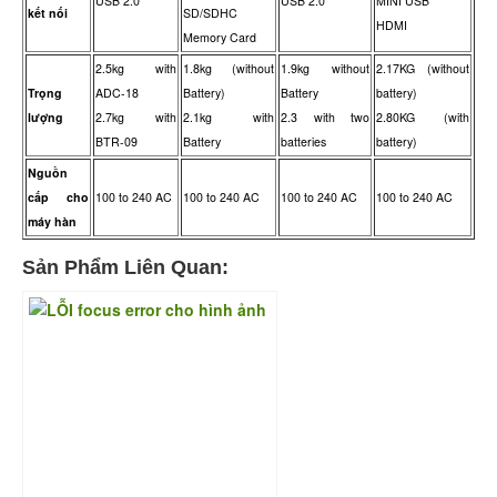
USB 2.0
USB 2.0
MINI USB
kết nối
SD/SDHC
HDMI
Memory Card
2.5kg with
1.8kg (without
1.9kg without
2.17KG (without
Trọng
ADC-18
Battery)
Battery
battery)
lượng
2.7kg with
2.1kg with
2.3 with two
2.80KG (with
BTR-09
Battery
batteries
battery)
Nguồn
cấp cho
100 to 240 AC
100 to 240 AC
100 to 240 AC
100 to 240 AC
máy hàn
Sản Phẩm Liên Quan: