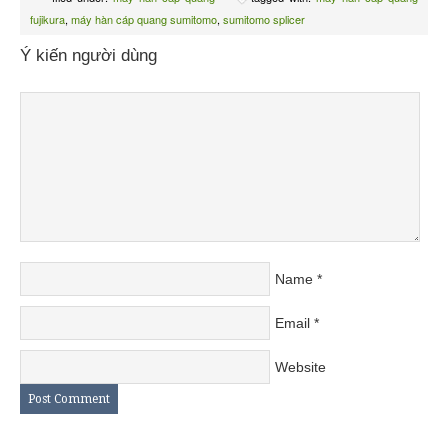
fujikura
,
máy hàn cáp quang sumitomo
,
sumitomo splicer
Ý kiến người dùng
Name
*
Email
*
Website