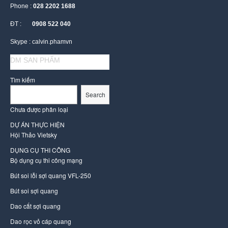
Phone :
028 2202 1688
ĐT :
0908 522 040
Skype : calvin.phamvn
DM SAN PHẨM
Tìm kiếm
Search
Chưa được phân loại
DỰ ÁN THỰC HIỆN
Hội Thảo Vietsky
DỤNG CỤ THI CÔNG
Bộ dụng cụ thi công mạng
Bút soi lỗi sợi quang VFL-250
Bút soi sợi quang
Dao cắt sợi quang
Dao rọc vỏ cáp quang