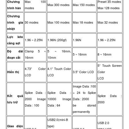
Chương
Max 100
Preset 35 modes
Max 300 modes
Max 150 modes
trình hàn
modes
Max 128 modes
Chương
trình gia
30 modes
Max 100 modes
Max 18 modes
Max 32 modes
nhiệt
Lực kéo
1.96 ~ 2.25N
1.96N (200gf)
1.96N
1.96 ~ 2.25N
căng sợi
Độ dài
Clamp 5 ~
5 ~ 16mm,
5 ~ 16mm
8 ~ 16mm
đoạn cắt
16mm
10mm
5” Touch Screen
4.73” Color
4.1” Touch Color
Hiển thị
3.5” Color LCD
Color
LCD
LCD
LCD
Image Data :100
Splice Data :
Splice Data :
+ 24 to Splice
Kết quả
Splice Data :
2000 Image
10000 Image
Data : 2000
lưu trữ
2000
Data : 100
Data : 64
be stored
permanently
USB2.0(mini-B
USB 2.0
Giao diện
type)