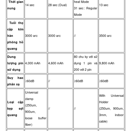
Thời gian
heat Mode
14 sec
28 sec (Dual)
13 sec
nung
31 sec : Regular
Mode
Tuổi thọ
cặp kim
hàn
3000 arc
3000 arc
//
3500 arc
phóng hồ
quang
Dung
80 chu ky với sử
lượng pin
4,000 mAh
4,600 mAh
dụng 1 pin và
9,800 mAh
sử dụng
200 với 2 pin
Suy hao
≥60dB
//
≥60dB
≥60dB
phản xạ
Universal
With Universal
clamp
Loại cặp
Holder
(250um,
kẹp sợi
//
//
(250um, 900um,
900um,
quang
3mm, indoor
loose buffer
cable)
fiber)