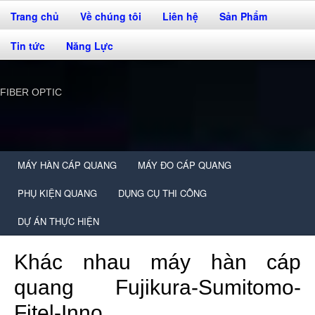
Trang chủ
Về chúng tôi
Liên hệ
Sản Phẩm
Tin tức
Năng Lực
FIBER OPTIC
MÁY HÀN CÁP QUANG
MÁY ĐO CÁP QUANG
PHỤ KIỆN QUANG
DỤNG CỤ THI CÔNG
DỰ ÁN THỰC HIỆN
Khác nhau máy hàn cáp
quang Fujikura-Sumitomo-
Fitel-Inno