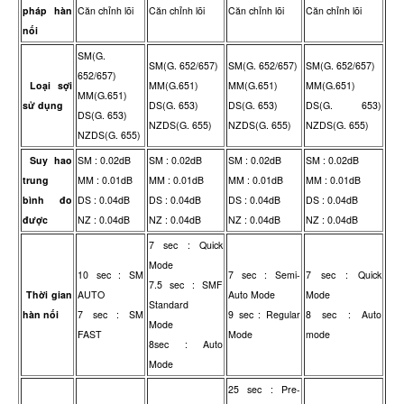
pháp hàn
Căn chỉnh lõi
Căn chỉnh lõi
Căn chỉnh lõi
Căn chỉnh lõi
nối
SM(G.
SM(G. 652/657)
SM(G. 652/657)
SM(G. 652/657)
652/657)
Loại sợi
MM(G.651)
MM(G.651)
MM(G.651)
MM(G.651)
sử dụng
DS(G. 653)
DS(G. 653)
DS(G. 653)
DS(G. 653)
NZDS(G. 655)
NZDS(G. 655)
NZDS(G. 655)
NZDS(G. 655)
Suy hao
SM : 0.02dB
SM : 0.02dB
SM : 0.02dB
SM : 0.02dB
trung
MM : 0.01dB
MM : 0.01dB
MM : 0.01dB
MM : 0.01dB
bình đo
DS : 0.04dB
DS : 0.04dB
DS : 0.04dB
DS : 0.04dB
được
NZ : 0.04dB
NZ : 0.04dB
NZ : 0.04dB
NZ : 0.04dB
7 sec : Quick
Mode
10 sec : SM
7 sec : Semi-
7 sec : Quick
7.5 sec : SMF
Thời gian
AUTO
Auto Mode
Mode
Standard
hàn nối
7 sec : SM
9 sec : Regular
8 sec : Auto
Mode
FAST
Mode
mode
8sec : Auto
Mode
25 sec : Pre-