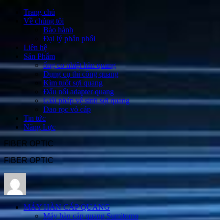
Trang chủ
Về chúng tôi
Bảo hành
Đại lý phân phối
Liên hệ
Sản Phẩm
ống co nhiệt hàn quang
Dụng cụ thi công quang
Kìm tuốt sợi quang
Đấu nối adapter quang
Giải pháp vệ sinh sợi quang
Dao rọc vỏ cáp
Tin tức
Năng Lực
FIBER OPTIC
FIBER OPTIC
MÁY HÀN CÁP QUANG
Máy hàn cáp quang Sumitomo