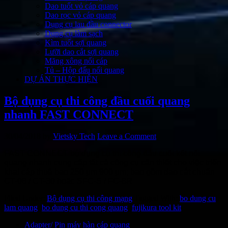
Dao tuốt vỏ cáp quang
Dao rọc vỏ cáp quang
Dụng cụ lau đầu connector
Dụng cụ làm sạch
Kìm tuốt sợi quang
Lưỡi dao cắt sợi quang
Măng xông nối cáp
Tủ – Hộp đấu nối quang
DỰ ÁN THỰC HIỆN
Bộ dụng cụ thi công đầu cuối quang
nhanh FAST CONNECT
30/04/2018
by
Vietsky Tech
Leave a Comment
FAST CONNECT bộ dụng cụ thi công đầu cuối kết nối
quang nhanh cung cấp tất cả công cụ cần thiết cho việc triển
khai cáp thuê bao 250 μm 900 μm; bao gồm dao cắt chuẩn
CT-06 / CT-30 hoặc SFC-S / FC-8R
Filed Under:
Bộ dụng cụ thi công mạng
Tagged With:
bo dung cu
lam quang
,
bo dung cu thi cong quang
,
fujikura tool kit
Adapter/ Pin máy hàn cáp quang