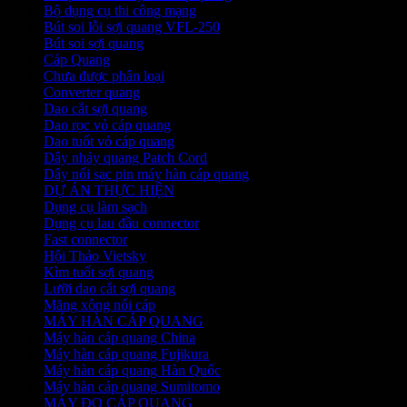
Bộ dụng cụ thi công mạng
Bút soi lỗi sợi quang VFL-250
Bút soi sợi quang
Cáp Quang
Chưa được phân loại
Converter quang
Dao cắt sợi quang
Dao rọc vỏ cáp quang
Dao tuốt vỏ cáp quang
Dây nhảy quang Patch Cord
Dây nối sạc pin máy hàn cáp quang
DỰ ÁN THỰC HIỆN
Dụng cụ làm sạch
Dụng cụ lau đầu connector
Fast connector
Hội Thảo Vietsky
Kìm tuốt sợi quang
Lưỡi dao cắt sợi quang
Măng xông nối cáp
MÁY HÀN CÁP QUANG
Máy hàn cáp quang China
Máy hàn cáp quang Fujikura
Máy hàn cáp quang Hàn Quốc
Máy hàn cáp quang Sumitomo
MÁY ĐO CÁP QUANG