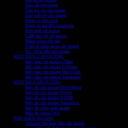
Dao cắt sợi quang
Dao rọc vỏ cáp quang
Dao tuốt vỏ cáp quang
Dụng cụ làm sạch
Dụng cụ lau đầu connector
Kìm tuốt sợi quang
Lưỡi dao cắt sợi quang
Măng xông nối cáp
Thiết bị nhận dạng cáp quang
Tủ – Hộp đấu nối quang
MÁY HÀN CÁP QUANG
Máy hàn cáp quang China
Máy hàn cáp quang Fujikura
Máy hàn cáp quang Hàn Quốc
Máy hàn cáp quang Sumitomo
MÁY ĐO CÁP QUANG
Máy đo cáp quang FibreOptica
Máy đo cáp quang Noyes
Máy đo cáp quang OTDR
Máy đo cáp quang Yokogawa
Máy đo công suất quang
Máy đo xung OSA
PHỤ KIỆN QUANG
Adapter/ Pin máy hàn cáp quang