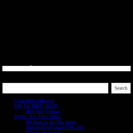
ĐT: 028 2202 1688
Email :
sales@vietskytech.com |
Kinhdoanh@vietskytech.vn
Thông tin sản phẩm và hỗ trợ kĩ thuật
Phone :
028 2202 1688
ĐT :
0908 522 040
Skype : calvin.phamvn
DM SAN PHẨM
Tìm kiếm
Search
Chưa được phân loại
DỰ ÁN THỰC HIỆN
Hội Thảo Vietsky
DỤNG CỤ THI CÔNG
Bộ dụng cụ thi công mạng
Bút soi lỗi sợi quang VFL-250
Bút soi sợi quang