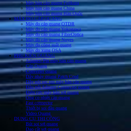
Máy hàn cáp quang Fujikura
Máy hàn cáp quang China
Máy hàn cáp quang Hàn Quốc
MÁY ĐO CÁP QUANG
Máy đo cáp quang OTDR
Máy đo cáp quang Yokogawa
Máy đo cáp quang FibreOptica
Máy đo cáp quang Noyes
Máy đo công suất quang
Máy đo xung OSA
PHỤ KIỆN QUANG
Adapter/ Pin máy hàn cáp quang
Cáp Quang
Converter quang
Dây nhảy quang Patch Cord
Dây nối sạc pin máy hàn cáp quang
Đầu nối Adapter Connector quang
Điện cực máy hàn sợi quang
Ống co nhiệt cáp quang
Fast connector
Thiết bị soi đầu quang
Video Quang
DỤNG CỤ THI CÔNG
Bút soi sợi quang
Dao cắt sợi quang