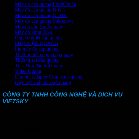
Máy đo cáp quang FibreOptica
Máy đo cáp quang Noyes
Máy đo cáp quang OTDR
Máy đo cáp quang Yokogawa
Máy đo công suất quang
Máy đo xung OSA
Ống co nhiệt cáp quang
PHỤ KIỆN QUANG
Pin máy đo cáp quang
Thiết bị nhận dạng cáp quang
Thiết bị soi đầu quang
Tủ – Hộp đấu nối quang
Video Quang
Đầu nối Adapter Connector quang
Điện cực máy hàn sợi quang
CÔNG TY TNHH CÔNG NGHỆ VÀ DỊCH VỤ
VIETSKY
Địa chỉ: 73 Đường số 14, KDC Vạn Phúc, P. Hiệp Bình
Phước, Quận Thủ Đức, Tp Hồ Chí Minh, Việt Nam
MST: 0311963099