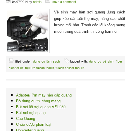
04/07/2014
by
admin
leave a comment
Vệ sinh máy hàn sợi quang đúng cách
giúp kéo dài tuổi thọ máy, nâng cao chất
lượng mối hàn. Tránh các lỗi không mong
muốn trong quá trình thi công hàn nối
filed under:
dụng cụ làm sạch
tagged with:
dụng cụ vệ sinh
,
fiber
cleaner kit
,
fujikura falcon toolkit
,
fusion splicer tool kit
Adapter/ Pin máy hàn cáp quang
Bộ dụng cụ thi công mạng
Bút soi lỗi sợi quang VFL-250
Bút soi sợi quang
Cáp Quang
Chưa được phân loại
Converter quang