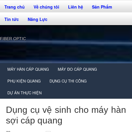
Trang chủ
Về chúng tôi
Liên hệ
Sản Phẩm
Tin tức
Năng Lực
FIBER OPTIC
MÁY HÀN CÁP QUANG
MÁY ĐO CÁP QUANG
PHỤ KIỆN QUANG
DỤNG CỤ THI CÔNG
DỰ ÁN THỰC HIỆN
Dụng cụ vệ sinh cho máy hàn
sợi cáp quang