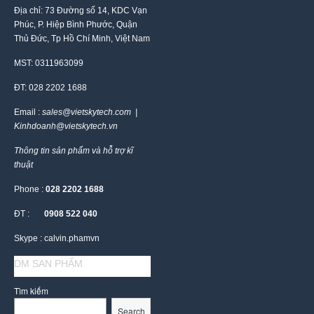
Địa chỉ: 73 Đường số 14, KDC Vạn
Phúc, P. Hiệp Bình Phước, Quận
Thủ Đức, Tp Hồ Chí Minh, Việt Nam
MST: 0311963099
ĐT: 028 2202 1688
Email :
sales@vietskytech.com |
Kinhdoanh@vietskytech.vn
Thông tin sản phẩm và hỗ trợ kĩ
thuật
Phone :
028 2202 1688
ĐT :
0908 522 040
Skype : calvin.phamvn
DM SAN PHẨM
Tìm kiếm
Search