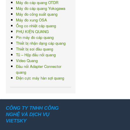
Máy đo cáp quang OTDR
Máy đo cáp quang Yokogawa
Máy đo công suất quang
Máy đo xung OSA
Ống co nhiệt cáp quang
PHỤ KIỆN QUANG
Pin máy đo cáp quang
Thiết bị nhận dạng cáp quang
Thiết bị soi đầu quang
Tủ – Hộp đấu nối quang
Video Quang
Đầu nối Adapter Connector
quang
Điện cực máy hàn sợi quang
CÔNG TY TNHH CÔNG
NGHỆ VÀ DỊCH VỤ
VIETSKY