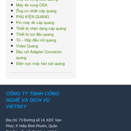
Máy đo xung OSA
Ống co nhiệt cáp quang
PHỤ KIỆN QUANG
Pin máy đo cáp quang
Thiết bị nhận dạng cáp quang
Thiết bị soi đầu quang
Tủ – Hộp đấu nối quang
Video Quang
Đầu nối Adapter Connector
quang
Điện cực máy hàn sợi quang
CÔNG TY TNHH CÔNG
NGHỆ VÀ DỊCH VỤ
VIETSKY
Địa chỉ: 73 Đường số 14, KDC Vạn
Phúc, P. Hiệp Bình Phước, Quận