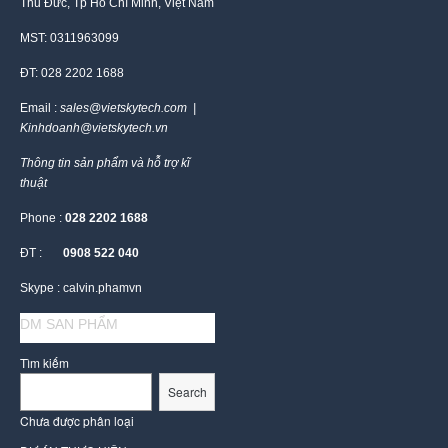
Thủ Đức, Tp Hồ Chí Minh, Việt Nam
MST: 0311963099
ĐT: 028 2202 1688
Email :
sales@vietskytech.com |
Kinhdoanh@vietskytech.vn
Thông tin sản phẩm và hỗ trợ kĩ
thuật
Phone :
028 2202 1688
ĐT :
0908 522 040
Skype : calvin.phamvn
DM SAN PHẨM
Tìm kiếm
Search
Chưa được phân loại