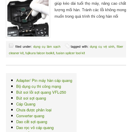
giúp kéo dài tuổi thọ máy, nâng cao chất
lượng mối hàn. Tránh các lỗi không mong
muốn trong quá trình thi công hàn nối
filed under:
dụng cụ làm sạch
tagged with:
dụng cụ vệ sinh
,
fiber
cleaner kit
,
fujikura falcon toolkit
,
fusion splicer tool kit
Adapter/ Pin máy hàn cáp quang
Bộ dụng cụ thi công mạng
Bút soi lỗi sợi quang VFL-250
Bút soi sợi quang
Cáp Quang
Chưa được phân loại
Converter quang
Dao cắt sợi quang
Dao rọc vỏ cáp quang