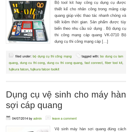
Bộ tool kit hay công cụ dụng cụ được
thiết kế cho nhân công trong mảng cáp
quang giúp việc thao tác nhanh chóng và
tiết kiệm thời gian. Sản phẩm được tùy
biến theo nhu cầu sử dụng . Bộ dụng cụ
thi công mạng cáp quang VK-0710 Bộ
dụng cụ thi công mạng cáp […]
filed under:
bộ dụng cụ thi công mạng
tagged with:
bo dung cu lam
quang
,
dung cu thi cong
,
dung cu thi cong quang
,
fast connect
,
fiber tool kit
,
fujikura falcon
,
fujikura falcon toolkit
Dụng cụ vệ sinh cho máy hàn
sợi cáp quang
04/07/2014
by
admin
leave a comment
Vệ sinh máy hàn sợi quang đúng cách