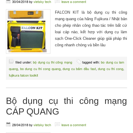
30/04/2018
by
vietsky tech
leave a comment
FALCON KIT là bộ dụng cụ thi công
mạng quang của hãng Fujikura / Nhật bản
cho phép nhân công thao tác trên bất cứ
loại cáp nào, kết hợp với dụng cụ làm
sạch One-Click Cleaner giúp giải pháp thi
công nhanh chóng và bền lâu
filed under:
bộ dụng cụ thi công mạng
tagged with:
bo dung cu lam
quang
,
bo dung cu thi cong quang
,
dung cu bấm đầu fast
,
dung cu thi cong
,
fujikura falcon toolkit
Bộ dụng cụ thi công mạng
CÁP QUANG
28/04/2018
by
vietsky tech
leave a comment