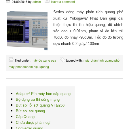
21/09/2016
by
admin
leave a comment
Series dòng máy phân tích quang phổ
xuất xứ Yokogawa/ Nhật Bản giúp cải
thiện thực thi tín hiệu quang, độ chính
xác cao ± 0.01nm, phạm vi đo lớn tới
78dB, độ nhạy -90dBm. Tốc độ đo lường
cực nhanh 0.2 giây/ 100nm
filed under:
máy đo xung osa
tagged with:
máy phân tích quang phổ
,
máy phân tích tín hiệu quang
Adapter/ Pin máy hàn cáp quang
Bộ dụng cụ thi công mạng
Bút soi lỗi sợi quang VFL-250
Bút soi sợi quang
Cáp Quang
Chưa được phân loại
Converter quang