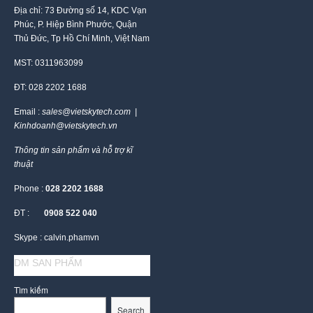
Địa chỉ: 73 Đường số 14, KDC Vạn
Phúc, P. Hiệp Bình Phước, Quận
Thủ Đức, Tp Hồ Chí Minh, Việt Nam
MST: 0311963099
ĐT: 028 2202 1688
Email :
sales@vietskytech.com |
Kinhdoanh@vietskytech.vn
Thông tin sản phẩm và hỗ trợ kĩ
thuật
Phone :
028 2202 1688
ĐT :
0908 522 040
Skype : calvin.phamvn
DM SAN PHẨM
Tìm kiếm
Search