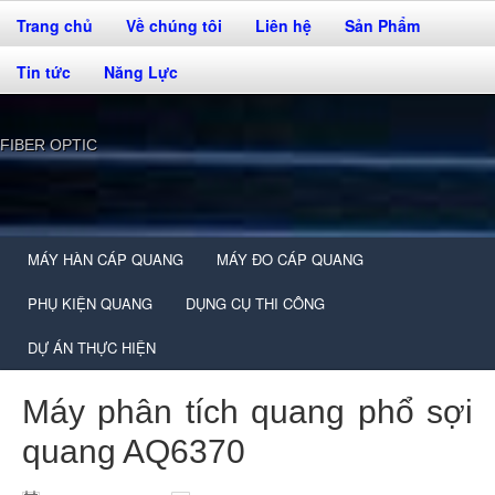
Trang chủ
Về chúng tôi
Liên hệ
Sản Phẩm
Tin tức
Năng Lực
FIBER OPTIC
MÁY HÀN CÁP QUANG
MÁY ĐO CÁP QUANG
PHỤ KIỆN QUANG
DỤNG CỤ THI CÔNG
DỰ ÁN THỰC HIỆN
Máy phân tích quang phổ sợi
quang AQ6370