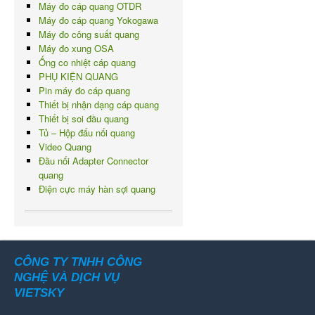
Máy đo cáp quang OTDR
Máy đo cáp quang Yokogawa
Máy đo công suất quang
Máy đo xung OSA
Ống co nhiệt cáp quang
PHỤ KIỆN QUANG
Pin máy đo cáp quang
Thiết bị nhận dạng cáp quang
Thiết bị soi đầu quang
Tủ – Hộp đấu nối quang
Video Quang
Đầu nối Adapter Connector
quang
Điện cực máy hàn sợi quang
CÔNG TY TNHH CÔNG
NGHỆ VÀ DỊCH VỤ
VIETSKY