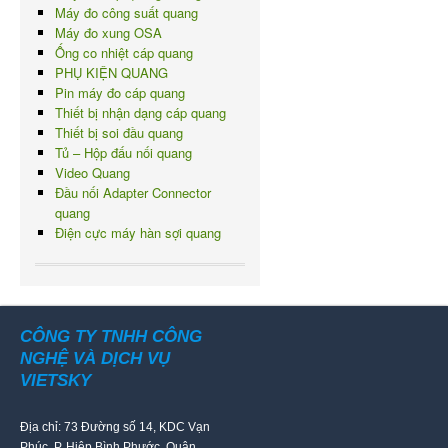
Máy đo công suất quang
Máy đo xung OSA
Ống co nhiệt cáp quang
PHỤ KIỆN QUANG
Pin máy đo cáp quang
Thiết bị nhận dạng cáp quang
Thiết bị soi đầu quang
Tủ – Hộp đấu nối quang
Video Quang
Đầu nối Adapter Connector
quang
Điện cực máy hàn sợi quang
CÔNG TY TNHH CÔNG
NGHỆ VÀ DỊCH VỤ
VIETSKY
Địa chỉ: 73 Đường số 14, KDC Vạn
Phúc, P. Hiệp Bình Phước, Quận