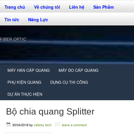
Trang chủ
Về chúng tôi
Liên hệ
Sản Phẩm
Tin tức
Năng Lực
FIBER OPTIC
MÁY HÀN CÁP QUANG
MÁY ĐO CÁP QUANG
PHỤ KIỆN QUANG
DỤNG CỤ THI CÔNG
DỰ ÁN THỰC HIỆN
Bộ chia quang Splitter
30/04/2018
by
vietsky tech
leave a comment