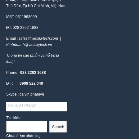
Thủ Đức, Tp Hồ Chí Minh, Việt Nam
MST: 0311963099
ĐT: 028 2202 1688
Email :
sales@vietskytech.com |
Kinhdoanh@vietskytech.vn
Thông tin sản phẩm và hỗ trợ kĩ
thuật
Phone :
028 2202 1688
ĐT :
0908 522 040
Skype : calvin.phamvn
DM SAN PHẨM
Tìm kiếm
Search
Chưa được phân loại