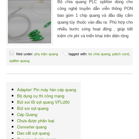
Bộ chia quang PLC splitter dùng cho
công nghệ truyền dẫn viễn thông PON
bao gòm 1 chip quang và đầu dây cắm
quang tùy thuộc vào đầu ra. Phù hợp cho
nhiều bước sóng hoạt động , giúp tiết
kiệm chi phí và triển khai trên diện rộng
filed under:
phụ kiện quang
tagged with:
bo chia quang
,
patch cord
,
splitter quang
Adapter/ Pin máy hàn cáp quang
Bộ dụng cụ thi công mạng
Bút soi lỗi sợi quang VFL-250
Bút soi sợi quang
Cáp Quang
Chưa được phân loại
Converter quang
Dao cắt sợi quang