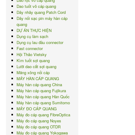
Dao rọc vỏ cáp quang
Dao tuốt vỏ cáp quang
Dây nhảy quang Patch Cord
Dây nối sạc pin máy hàn cáp
quang
DỰ ÁN THỰC HIỆN
Dụng cụ làm sạch
Dụng cụ lau đầu connector
Fast connector
Hội Thảo Vietsky
Kìm tuốt sợi quang
Lưỡi dao cắt sợi quang
Măng xông nối cáp
MÁY HÀN CÁP QUANG
Máy hàn cáp quang China
Máy hàn cáp quang Fujikura
Máy hàn cáp quang Hàn Quốc
Máy hàn cáp quang Sumitomo
MÁY ĐO CÁP QUANG
Máy đo cáp quang FibreOptica
Máy đo cáp quang Noyes
Máy đo cáp quang OTDR
Máy đo cáp quang Yokogawa