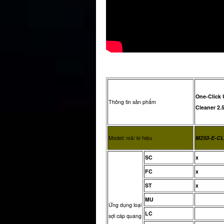
One-Click 
Thông tin sản phẩm
Cleaner 2.
Model/ mã/ kí hiệu
M250-E-CL
SC
x
FC
x
ST
x
MU
Ứng dụng loại
LC
sợi cáp quang