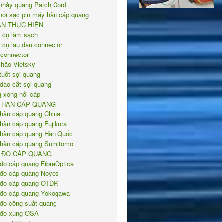
nhảy quang Patch Cord
nối sạc pin máy hàn cáp quang
ÁN THỰC HIỆN
 cụ làm sạch
 cụ lau đầu connector
 connector
Thảo Vietsky
tuốt sợi quang
 dao cắt sợi quang
 xông nối cáp
 HÀN CÁP QUANG
hàn cáp quang China
hàn cáp quang Fujikura
hàn cáp quang Hàn Quốc
hàn cáp quang Sumitomo
 ĐO CÁP QUANG
đo cáp quang FibreOptica
đo cáp quang Noyes
đo cáp quang OTDR
đo cáp quang Yokogawa
đo công suất quang
đo xung OSA