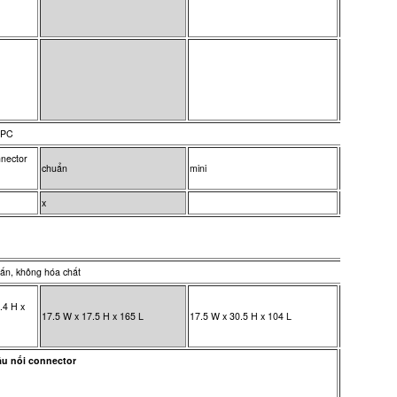
APC
nector
chuẩn
mini
chuẩn
x
x
ấn, không hóa chất
.4 H x
22.5 W x 33.
17.5 W x 17.5 H x 165 L
17.5 W x 30.5 H x 104 L
L
ầu nối connector
Ứng dụng loạ