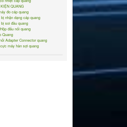
co nhiệt cáp quang
 KIỆN QUANG
máy đo cáp quang
t bị nhận dạng cáp quang
t bị soi đầu quang
 Hộp đấu nối quang
o Quang
nối Adapter Connector quang
 cực máy hàn sợi quang