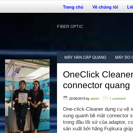
Trang chủ
Về chúng tôi
Li
FIBER OPTIC
MÁY HÀN CÁP QUANG
MÁY ĐO 
OneClick Cleaner
connector quang
22/06/2015
by
admin
1 comment
One-click-Cleaner dụng cụ vệ s
xung quanh bề mặt connector s
trong đầu lõi sứ của adaptor
sản xuất bởi hãng Fujikura giú