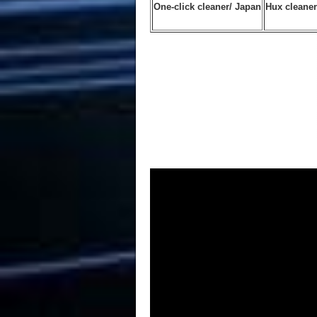
One-click cleaner/ Japan
Hux cleaner