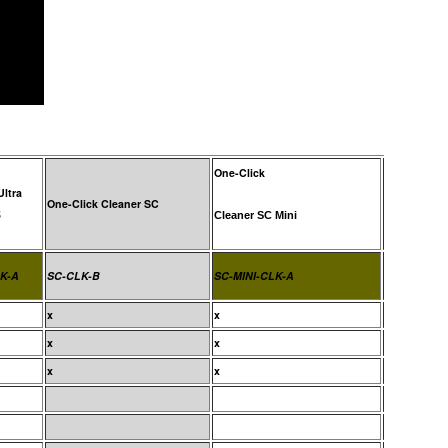
One-Click
Ultra
One-Click C
One-Click Cleaner SC
5
MU/LC
Cleaner SC Mini
K-A
SC-CLK-B
SC-MINI-CLK-A
MU/LC-CLK
x
x
x
x
x
x
x
x