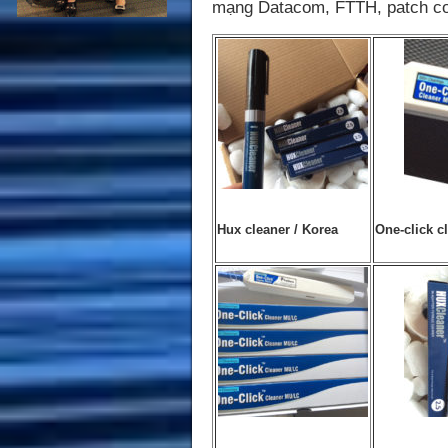
mạng Datacom, FTTH, patch cor
Hux cleaner / Korea
One-click c