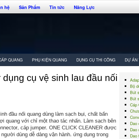
ên hệ
Sản Phẩm
Tin tức
Năng Lực
CÁP QUANG
PHỤ KIỆN QUANG
DỤNG CỤ THI CÔNG
DỰ ÁN
 dụng cụ vệ sinh lau đầu nối
Adap
Bộ d
Bút 
Bút 
Cáp 
Chưa
inh đầu nối quang dùng làm sạch bụi, chất bẩn
Conv
ợi quang với chỉ một thao tác nhấn. Làm sạch bên
Dao 
, connector, cáp jumper. ONE CLICK CLEANER được
Dao 
p người dùng dễ dàng vận hành. ứng dụng trong
Dao 