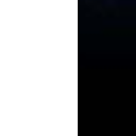
One-
leaner
One-Click Cleaner
One-Click Cleaner D-
One-Click Cleaner
Click
MU/LC Mini
LC
ODC
Cleaner
M20
M20-
-C
MU/LC-MINI-CLK-A
DLC-CLK-A
ODC-CLK-A
CLK-A
x
x
x