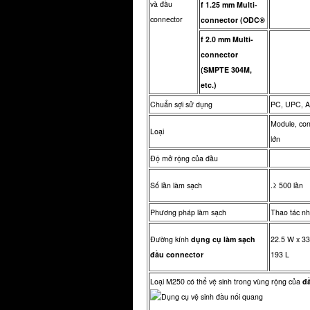
và đầu
f 1.25 mm Multi-
connector
connector (ODC®
f 2.0 mm Multi-
connector
(SMPTE 304M,
etc.)
Chuẩn sợi sử dụng
PC, UPC, 
Module, con
Loại
lớn
Độ mở rộng của đầu
Số lần làm sạch
.≥ 500 lần
Phương pháp làm sạch
Thao tác nh
Đường kính
dụng cụ làm sạch
22.5 W x 33
đầu connector
193 L
Loại M250 có thể vệ sinh trong vùng rộng của
đ