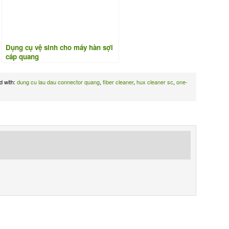
Dụng cụ vệ sinh cho máy hàn sợi
cáp quang
d with:
dung cu lau dau connector quang
,
fiber cleaner
,
hux cleaner sc
,
one-