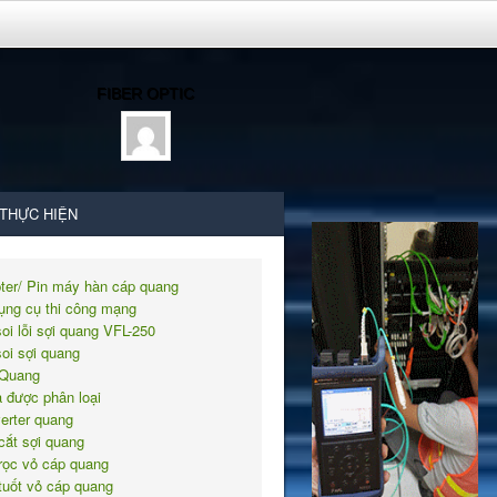
FIBER OPTIC
 THỰC HIỆN
ter/ Pin máy hàn cáp quang
ụng cụ thi công mạng
soi lỗi sợi quang VFL-250
soi sợi quang
Quang
 được phân loại
erter quang
cắt sợi quang
rọc vỏ cáp quang
tuốt vỏ cáp quang