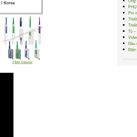
Ống 
 / Korea
PHỤ
Pin 
Thiế
Thiế
Tủ –
Vide
Đầu 
Điện
Fiber Cleaner