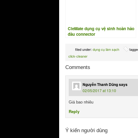
CleMate dụng cụ vệ sinh hoàn hảo
đầu connector
filed under:
dụng cụ làm sạch
tagge
click-cleaner
Comments
Nguyễn Thanh Dũng
says
02/05/2017 at 13:10
Giá bao nhiêu
Reply
Ý kiến người dùng