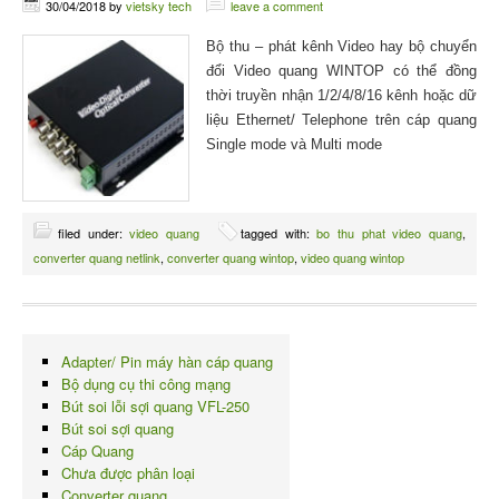
30/04/2018
by
vietsky tech
leave a comment
Bộ thu – phát kênh Video hay bộ chuyển
đổi Video quang WINTOP có thể đồng
thời truyền nhận 1/2/4/8/16 kênh hoặc dữ
liệu Ethernet/ Telephone trên cáp quang
Single mode và Multi mode
filed under:
video quang
tagged with:
bo thu phat video quang
,
converter quang netlink
,
converter quang wintop
,
video quang wintop
Adapter/ Pin máy hàn cáp quang
Bộ dụng cụ thi công mạng
Bút soi lỗi sợi quang VFL-250
Bút soi sợi quang
Cáp Quang
Chưa được phân loại
Converter quang