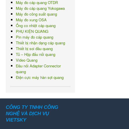
Máy đo cáp quang OTDR
Máy đo cáp quang Yokogawa
Máy đo công suất quang
Máy đo xung OSA
Ống co nhiệt cáp quang
PHỤ KIỆN QUANG
Pin máy đo cáp quang
Thiết bị nhận dạng cáp quang
Thiết bị soi đầu quang
Tủ – Hộp đấu nối quang
Video Quang
Đầu nối Adapter Connector
quang
Điện cực máy hàn sợi quang
CÔNG TY TNHH CÔNG
NGHỆ VÀ DỊCH VỤ
VIETSKY