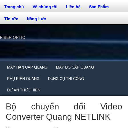
Trang chủ
Về chúng tôi
Liên hệ
Sản Phẩm
Tin tức
Năng Lực
FIBER OPTIC
MÁY HÀN CÁP QUANG
MÁY ĐO CÁP QUANG
PHỤ KIỆN QUANG
DỤNG CỤ THI CÔNG
DỰ ÁN THỰC HIỆN
Bộ chuyển đổi Video
Converter Quang NETLINK