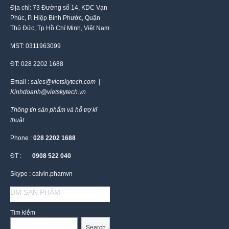
Địa chỉ: 73 Đường số 14, KDC Vạn
Phúc, P. Hiệp Bình Phước, Quận
Thủ Đức, Tp Hồ Chí Minh, Việt Nam
MST: 0311963099
ĐT: 028 2202 1688
Email :
sales@vietskytech.com |
Kinhdoanh@vietskytech.vn
Thông tin sản phẩm và hỗ trợ kĩ
thuật
Phone :
028 2202 1688
ĐT :
0908 522 040
Skype : calvin.phamvn
DM SAN PHẨM
Tìm kiếm
Search