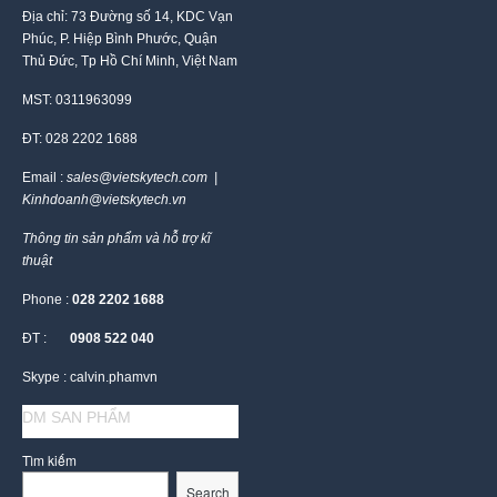
Địa chỉ: 73 Đường số 14, KDC Vạn
Phúc, P. Hiệp Bình Phước, Quận
Thủ Đức, Tp Hồ Chí Minh, Việt Nam
MST: 0311963099
ĐT: 028 2202 1688
Email :
sales@vietskytech.com |
Kinhdoanh@vietskytech.vn
Thông tin sản phẩm và hỗ trợ kĩ
thuật
Phone :
028 2202 1688
ĐT :
0908 522 040
Skype : calvin.phamvn
DM SAN PHẨM
Tìm kiếm
Search