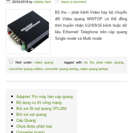
30/04/2018
by
vietsky tech
leave a comment
Bộ thu – phát kênh Video hay bộ chuyển
đổi Video quang WINTOP có thể đồng
thời truyền nhận 1/2/4/8/16 kênh hoặc dữ
liệu Ethernet/ Telephone trên cáp quang
Single mode và Multi mode
filed under:
video quang
tagged with:
bo thu phat video quang
,
converter quang netlink
,
converter quang wintop
,
video quang wintop
Adapter/ Pin máy hàn cáp quang
Bộ dụng cụ thi công mạng
Bút soi lỗi sợi quang VFL-250
Bút soi sợi quang
Cáp Quang
Chưa được phân loại
Converter quang