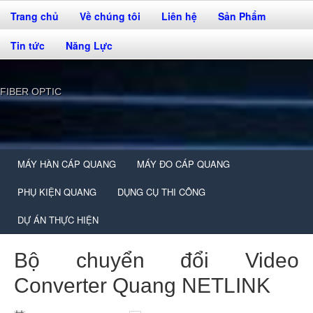
Trang chủ
Về chúng tôi
Liên hệ
Sản Phẩm
Tin tức
Năng Lực
FIBER OPTIC
MÁY HÀN CÁP QUANG
MÁY ĐO CÁP QUANG
PHỤ KIỆN QUANG
DỤNG CỤ THI CÔNG
DỰ ÁN THỰC HIỆN
Bộ chuyển đổi Video
Converter Quang NETLINK