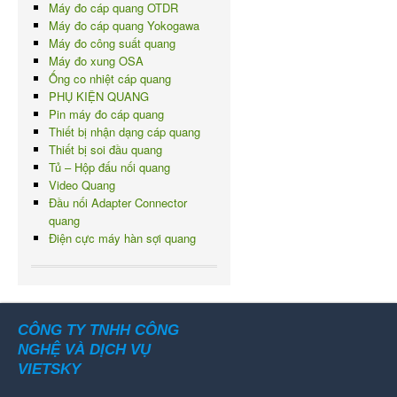
Máy đo cáp quang OTDR
Máy đo cáp quang Yokogawa
Máy đo công suất quang
Máy đo xung OSA
Ống co nhiệt cáp quang
PHỤ KIỆN QUANG
Pin máy đo cáp quang
Thiết bị nhận dạng cáp quang
Thiết bị soi đầu quang
Tủ – Hộp đấu nối quang
Video Quang
Đầu nối Adapter Connector
quang
Điện cực máy hàn sợi quang
CÔNG TY TNHH CÔNG
NGHỆ VÀ DỊCH VỤ
VIETSKY